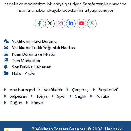
sadelik ve modernizmi bir araya getiriyor. Şatafattan kaçınıyor ve
insanlara haber okuyabilecekleri bir altyapı sunuyor.
Vakfıkebir Hava Durumu
Vakfıkebir Trafik Yoğunluk Haritası
Puan Durumu ve Fikstür
Tüm Manşetler
Son Dakika Haberleri
Haber Arşivi
Ana Kategori
Vakfıkebir
Çarşıbaşı
Beşikdüzü
Şalpazarı
Tonya
Spor
Sağlık
Politika
Düğün
Künye
Büyükliman Postası Gazetesi © 2004. Her hakkı