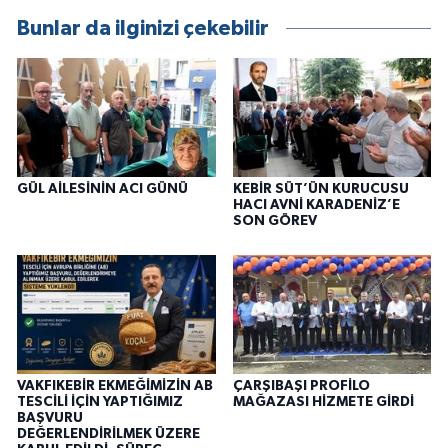
Bunlar da ilginizi çekebilir
GÜL AİLESİNİN ACI GÜNÜ
KEBİR SÜT’ÜN KURUCUSU
HACI AVNİ KARADENİZ’E
SON GÖREV
VAKFIKEBİR EKMEĞİMİZİN AB
ÇARŞIBAŞI PROFİLO
TESCİLİ İÇİN YAPTIĞIMIZ
MAĞAZASI HİZMETE GİRDİ
BAŞVURU
DEĞERLENDİRİLMEK ÜZERE