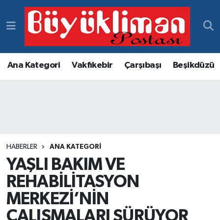
Vakfıkebir Hava Durumu
Vakfıkebir Trafik Yoğunluk Haritası
Ana Kategori
Vakfıkebir
Çarşıbaşı
Beşikdüzü
Süper Lig Puan Durumu ve Fikstür
Tüm Manşetler
Son Dakika Haberleri
HABERLER
ANA KATEGORI
YAŞLI BAKIM VE
Haber Arşivi
REHABİLİTASYON
MERKEZİ’NİN
ÇALIŞMALARI SÜRÜYOR