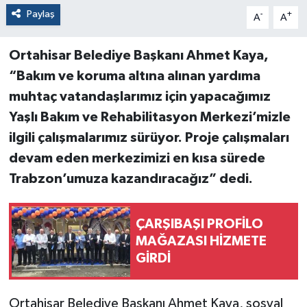
Paylaş
-
+
A
A
Ortahisar Belediye Başkanı Ahmet Kaya,
“Bakım ve koruma altına alınan yardıma
muhtaç vatandaşlarımız için yapacağımız
Yaşlı Bakım ve Rehabilitasyon Merkezi’mizle
ilgili çalışmalarımız sürüyor. Proje çalışmaları
devam eden merkezimizi en kısa sürede
Trabzon’umuza kazandıracağız” dedi.
ÇARŞIBAŞI PROFİLO
MAĞAZASI HİZMETE
GİRDİ
Ortahisar Belediye Başkanı Ahmet Kaya, sosyal