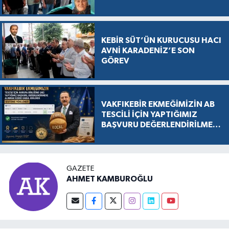
KEBİR SÜT’ÜN KURUCUSU HACI
AVNİ KARADENİZ’E SON
GÖREV
VAKFIKEBİR EKMEĞİMİZİN AB
TESCİLİ İÇİN YAPTIĞIMIZ
BAŞVURU DEĞERLENDİRİLMEK
ÜZERE KABUL EDİLDİ, SÜREÇ
RESMEN BAŞLADI
GAZETE
AHMET KAMBUROĞLU