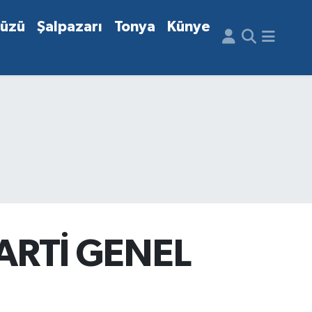
düzü
Şalpazarı
Tonya
Künye
ARTİ GENEL