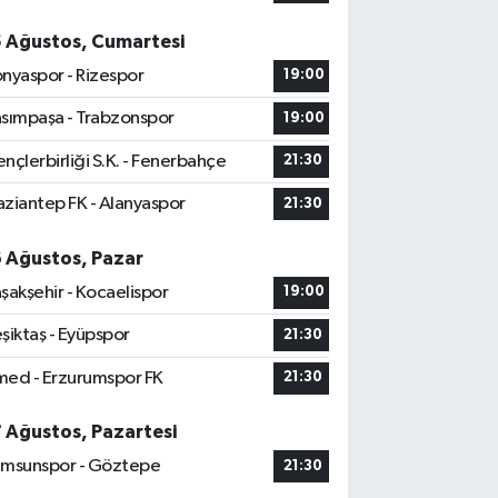
5 Ağustos, Cumartesi
nyaspor - Rizespor
19:00
sımpaşa - Trabzonspor
19:00
nçlerbirliği S.K. - Fenerbahçe
21:30
ziantep FK - Alanyaspor
21:30
6 Ağustos, Pazar
şakşehir - Kocaelispor
19:00
şiktaş - Eyüpspor
21:30
ed - Erzurumspor FK
21:30
7 Ağustos, Pazartesi
msunspor - Göztepe
21:30