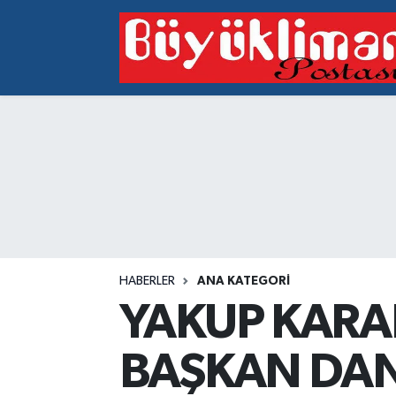
Vakfıkebir Hava Durumu
Vakfıkebir Trafik Yoğunluk Haritası
Süper Lig Puan Durumu ve Fikstür
Tüm Manşetler
Son Dakika Haberleri
HABERLER
ANA KATEGORI
Haber Arşivi
YAKUP KARA
BAŞKAN DAN