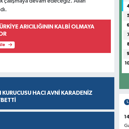
ok çalışmaya devam edeceğiz. Allah
dı.
RKİYE ARICILIĞININ KALBİ OLMAYA
OR
üle
1
N KURUCUSU HACI AVNİ KARADENİZ
YBETTİ
1
Ga