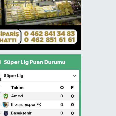
Süper Lig Puan Durumu
Süper Lig
#
Takım
O
P
1
Amed
0
0
2
Erzurumspor FK
0
0
3
Başakşehir
0
0