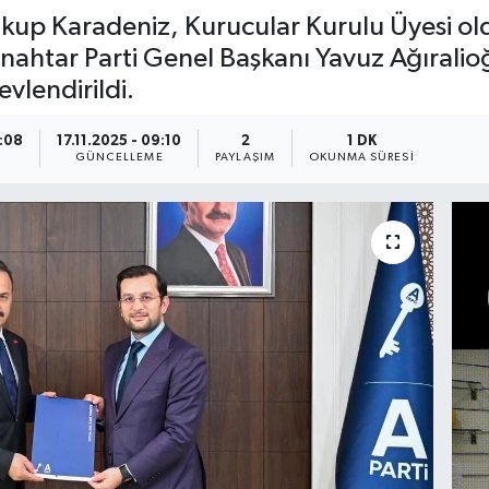
akup Karadeniz, Kurucular Kurulu Üyesi ol
Anahtar Parti Genel Başkanı Yavuz Ağıralio
vlendirildi.
9:08
17.11.2025 - 09:10
2
1 DK
A
GÜNCELLEME
PAYLAŞIM
OKUNMA SÜRESI