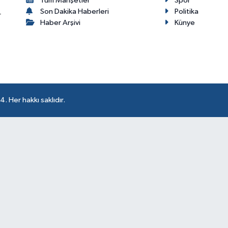
Tüm Manşetler
Spor
Son Dakika Haberleri
Politika
r
Haber Arşivi
Künye
 Her hakkı saklıdır.