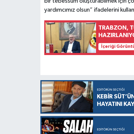
bir tebessüm oluşturabilmek için ç
yardımcımız olsun” ifadelerini kullan
TRABZON, TÜ
HAZIRLANIY
İçeriği Görünt
EDITÖRÜN SEÇTIĞI
KEBİR SÜT’Ü
HAYATINI KA
EDITÖRÜN SEÇTIĞI