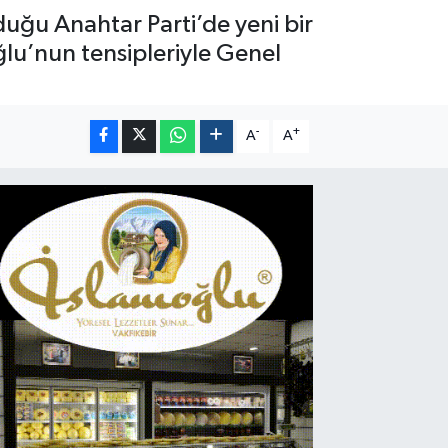
duğu Anahtar Parti’de yeni bir
ğlu’nun tensipleriyle Genel
-
+
A
A