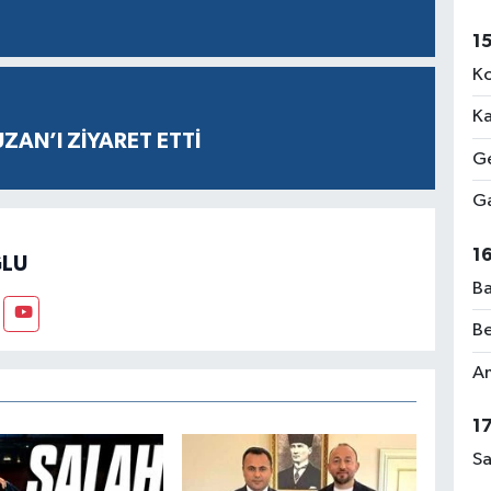
1
Ko
Ka
AN’I ZİYARET ETTİ
Ge
Ga
1
LU
Ba
Be
Am
1
Sa