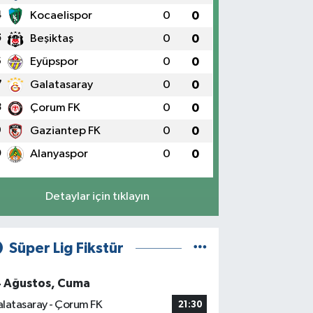
4
Kocaelispor
0
0
5
Beşiktaş
0
0
6
Eyüpspor
0
0
7
Galatasaray
0
0
8
Çorum FK
0
0
9
Gaziantep FK
0
0
0
Alanyaspor
0
0
Detaylar için tıklayın
Süper Lig Fikstür
4 Ağustos, Cuma
latasaray - Çorum FK
21:30