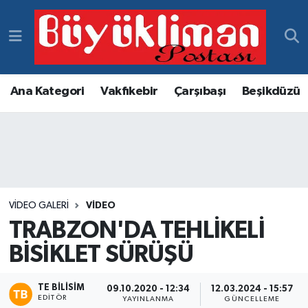
Vakfıkebir Hava Durumu
Vakfıkebir Trafik Yoğunluk Haritası
Ana Kategori
Vakfıkebir
Çarşıbaşı
Beşikdüzü
Süper Lig Puan Durumu ve Fikstür
Tüm Manşetler
Son Dakika Haberleri
VIDEO GALERI
VİDEO
TRABZON'DA TEHLİKELİ
Haber Arşivi
BİSİKLET SÜRÜŞÜ
TE BILISIM
09.10.2020 - 12:34
12.03.2024 - 15:57
EDITÖR
YAYINLANMA
GÜNCELLEME