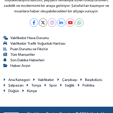
buyuklimanpostasicom, yepyeni temasıyla sizleri buluştururken,
sadelik ve modernizmi bir araya getiriyor. Şatafattan kaçınıyor ve
insanlara haber okuyabilecekleri bir altyapı sunuyor.
Vakfıkebir Hava Durumu
Vakfıkebir Trafik Yoğunluk Haritası
Puan Durumu ve Fikstür
Tüm Manşetler
Son Dakika Haberleri
Haber Arşivi
Ana Kategori
Vakfıkebir
Çarşıbaşı
Beşikdüzü
Şalpazarı
Tonya
Spor
Sağlık
Politika
Düğün
Künye