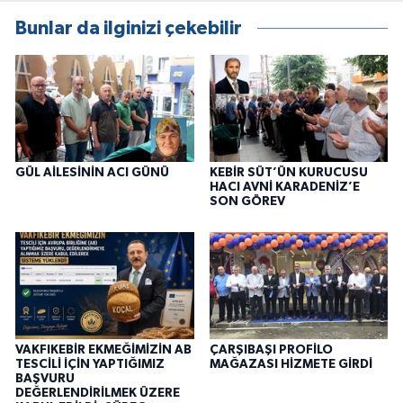
Bunlar da ilginizi çekebilir
GÜL AİLESİNİN ACI GÜNÜ
KEBİR SÜT’ÜN KURUCUSU
HACI AVNİ KARADENİZ’E
SON GÖREV
VAKFIKEBİR EKMEĞİMİZİN AB
ÇARŞIBAŞI PROFİLO
TESCİLİ İÇİN YAPTIĞIMIZ
MAĞAZASI HİZMETE GİRDİ
BAŞVURU
DEĞERLENDİRİLMEK ÜZERE