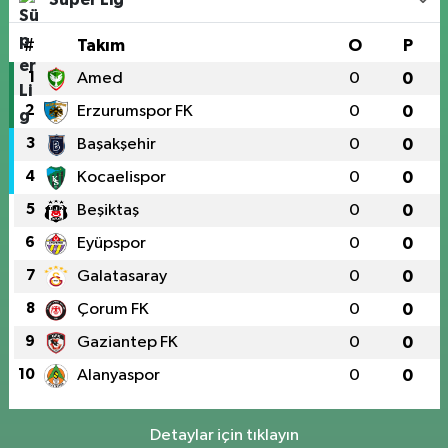
#
Takım
O
P
1
Amed
0
0
2
Erzurumspor FK
0
0
3
Başakşehir
0
0
4
Kocaelispor
0
0
5
Beşiktaş
0
0
6
Eyüpspor
0
0
7
Galatasaray
0
0
8
Çorum FK
0
0
9
Gaziantep FK
0
0
10
Alanyaspor
0
0
Detaylar için tıklayın