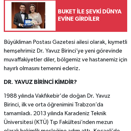
BUKET İLE ŞEVKİ DÜNYA
EVİNE GİRDİLER
Büyükliman Postası Gazetesi ailesi olarak, kıymetli
hemşehrimiz Dr. Yavuz Birinci’ye yeni görevinde
muvaffakiyetler diler, bölgemiz ve hastanemiz için
hayırlı olmasını temenni ederiz.
DR. YAVUZ BİRİNCİ KİMDİR?
1988 yılında Vakfıkebir'de doğan Dr. Yavuz
Birinci, ilk ve orta öğrenimini Trabzon’da
tamamladı. 2013 yılında Karadeniz Teknik
Üniversitesi (KTÜ) Tıp Fakültesi’nden mezun