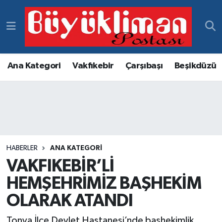
Vakfıkebir Hava Durumu
Vakfıkebir Trafik Yoğunluk Haritası
Ana Kategori
Vakfıkebir
Çarşıbaşı
Beşikdüzü
Süper Lig Puan Durumu ve Fikstür
Tüm Manşetler
Son Dakika Haberleri
HABERLER
ANA KATEGORI
VAKFIKEBİR’Lİ
Haber Arşivi
HEMŞEHRİMİZ BAŞHEKİM
OLARAK ATANDI
Tonya İlçe Devlet Hastanesi’nde başhekimlik