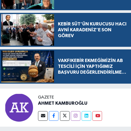
KEBİR SÜT’ÜN KURUCUSU HACI
AVNİ KARADENİZ’E SON
GÖREV
VAKFIKEBİR EKMEĞİMİZİN AB
TESCİLİ İÇİN YAPTIĞIMIZ
BAŞVURU DEĞERLENDİRİLMEK
ÜZERE KABUL EDİLDİ, SÜREÇ
RESMEN BAŞLADI
GAZETE
AHMET KAMBUROĞLU