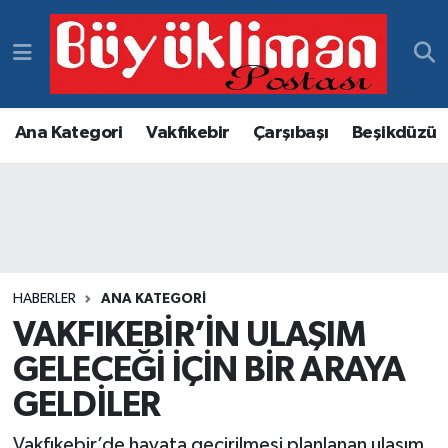
Vakfıkebir Hava Durumu
Vakfıkebir Trafik Yoğunluk Haritası
Ana Kategori
Vakfıkebir
Çarşıbaşı
Beşikdüzü
Süper Lig Puan Durumu ve Fikstür
Tüm Manşetler
Son Dakika Haberleri
HABERLER
ANA KATEGORI
VAKFIKEBİR’İN ULAŞIM
Haber Arşivi
GELECEĞİ İÇİN BİR ARAYA
GELDİLER
Vakfıkebir’de hayata geçirilmesi planlanan ulaşım