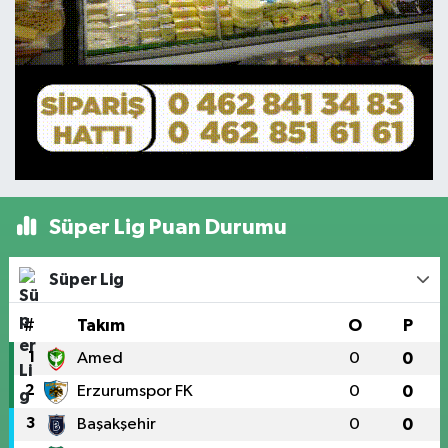
Süper Lig Puan Durumu
Süper Lig
#
Takım
O
P
1
Amed
0
0
2
Erzurumspor FK
0
0
3
Başakşehir
0
0