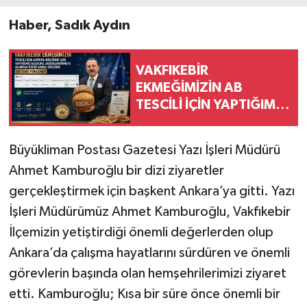
Haber, Sadık Aydın
VAKFIKEBİR
EKMEĞİMİZİN AB
TESCİLİ İÇİN YAPTIĞIMIZ
BAŞVURU
DEĞERLENDİRİLMEK
Büyükliman Postası Gazetesi Yazı İşleri Müdürü
ÜZERE KABUL EDİLDİ,
Ahmet Kamburoğlu bir dizi ziyaretler
SÜREÇ RESMEN
BAŞLADI
gerçekleştirmek için başkent Ankara’ya gitti. Yazı
İşleri Müdürümüz Ahmet Kamburoğlu, Vakfıkebir
İlçemizin yetiştirdiği önemli değerlerden olup
Ankara’da çalışma hayatlarını sürdüren ve önemli
görevlerin başında olan hemşehrilerimizi ziyaret
etti. Kamburoğlu; Kısa bir süre önce önemli bir