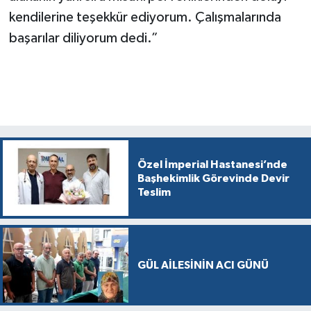
kendilerine teşekkür ediyorum. Çalışmalarında
başarılar diliyorum dedi.”
Özel İmperial Hastanesi’nde
Başhekimlik Görevinde Devir
Teslim
GÜL AİLESİNİN ACI GÜNÜ