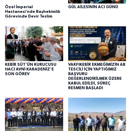
Özel İmperial
GÜL AİLESİNİN ACI GÜNÜ
Hastanesi’nde Başhekimlik
Görevinde Devir Teslim
KEBİR SÜT’ÜN KURUCUSU
VAKFIKEBİR EKMEĞİMİZİN AB
HACI AVNİ KARADENİZ’E
TESCİLİ İÇİN YAPTIĞIMIZ
SON GÖREV
BAŞVURU
DEĞERLENDİRİLMEK ÜZERE
KABUL EDİLDİ, SÜREÇ
RESMEN BAŞLADI