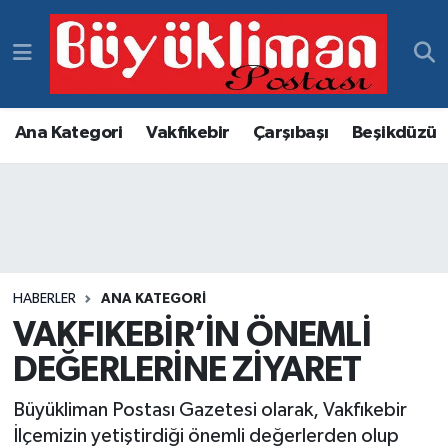
Vakfıkebir Hava Durumu
Vakfıkebir Trafik Yoğunluk Haritası
Ana Kategori
Vakfıkebir
Çarşıbaşı
Beşikdüzü
Süper Lig Puan Durumu ve Fikstür
Tüm Manşetler
Son Dakika Haberleri
HABERLER
ANA KATEGORI
VAKFIKEBİR’İN ÖNEMLİ
Haber Arşivi
DEĞERLERİNE ZİYARET
Büyükliman Postası Gazetesi olarak, Vakfıkebir
İlçemizin yetiştirdiği önemli değerlerden olup