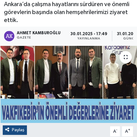
Ankara’da çalışma hayatlarını sürdüren ve önemli
görevlerin başında olan hemşehrilerimizi ziyaret
ettik.
AHMET KAMBUROĞLU
30.01.2025 - 17:49
31.01.202
GAZETE
YAYINLANMA
GÜNCE
Paylaş
-
+
A
A