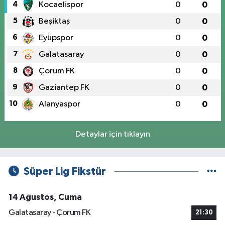
4
Kocaelispor
0
0
5
Beşiktaş
0
0
6
Eyüpspor
0
0
7
Galatasaray
0
0
8
Çorum FK
0
0
9
Gaziantep FK
0
0
10
Alanyaspor
0
0
Detaylar için tıklayın
Süper Lig Fikstür
14 Ağustos, Cuma
Galatasaray - Çorum FK
21:30