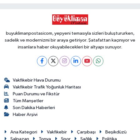
buyuklimanpostasicom, yepyeni temasıyla sizleri buluştururken,
sadelik ve modernizmi bir araya getiriyor. Şatafattan kaçınıyor ve
insanlara haber okuyabilecekleri bir altyapı sunuyor.
Vakfıkebir Hava Durumu
Vakfıkebir Trafik Yoğunluk Haritası
Puan Durumu ve Fikstür
Tüm Manşetler
Son Dakika Haberleri
Haber Arşivi
Ana Kategori
Vakfıkebir
Çarşıbaşı
Beşikdüzü
Şalpazarı
Tonya
Spor
Sağlık
Politika