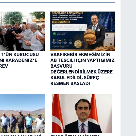
ÜT’ÜN KURUCUSU
VAKFIKEBİR EKMEĞİMİZİN
Nİ KARADENİZ’E
AB TESCİLİ İÇİN YAPTIĞIMIZ
REV
BAŞVURU
DEĞERLENDİRİLMEK ÜZERE
KABUL EDİLDİ, SÜREÇ
RESMEN BAŞLADI