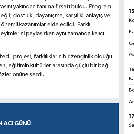
rasını yakından tanıma fırsatı buldu. Program
1
ğil; dostluk, dayanışma, karşılıklı anlayış ve
Ko
 önemli kazanımlar elde edildi. Farklı
Ka
yimlerini paylaşırken aynı zamanda kalıcı
Ge
Ga
d” projesi, farklılıkların bir zenginlik olduğu
n, eğitimin kültürler arasında güçlü bir bağ
1
özler önüne serdi.
Ba
Be
Am
1
N ACI GÜNÜ
Sa