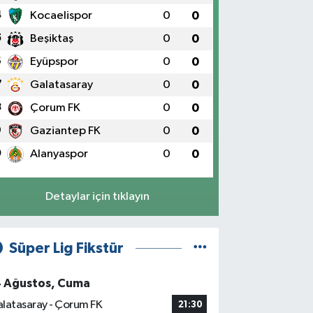
4
Kocaelispor
0
0
5
Beşiktaş
0
0
6
Eyüpspor
0
0
7
Galatasaray
0
0
8
Çorum FK
0
0
9
Gaziantep FK
0
0
0
Alanyaspor
0
0
Detaylar için tıklayın
Süper Lig Fikstür
4 Ağustos, Cuma
latasaray - Çorum FK
21:30