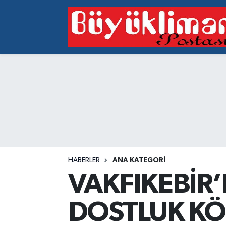
Vakfıkebir Hava Durumu
Vakfıkebir Trafik Yoğunluk Haritası
Süper Lig Puan Durumu ve Fikstür
Tüm Manşetler
Son Dakika Haberleri
HABERLER
ANA KATEGORI
Haber Arşivi
VAKFIKEBİR’
DOSTLUK K