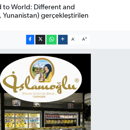
 to World: Different and
 Yunanistan) gerçekleştirilen
-
+
A
A