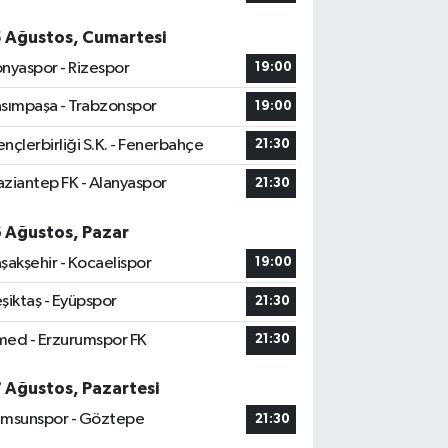
5 Ağustos, Cumartesi
nyaspor - Rizespor
19:00
sımpaşa - Trabzonspor
19:00
nçlerbirliği S.K. - Fenerbahçe
21:30
ziantep FK - Alanyaspor
21:30
6 Ağustos, Pazar
şakşehir - Kocaelispor
19:00
şiktaş - Eyüpspor
21:30
ed - Erzurumspor FK
21:30
7 Ağustos, Pazartesi
msunspor - Göztepe
21:30