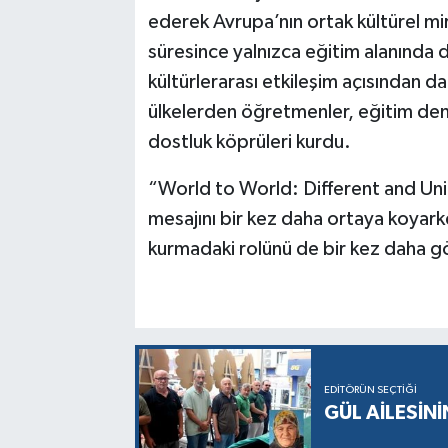
ederek Avrupa’nın ortak kültürel mi
süresince yalnızca eğitim alanında de
kültürlerarası etkileşim açısından da
ülkelerden öğretmenler, eğitim dene
dostluk köprüleri kurdu.
“World to World: Different and Unite
mesajını bir kez daha ortaya koyarke
kurmadaki rolünü de bir kez daha g
EDITÖRÜN SEÇTIĞI
GÜL AİLESİNİ