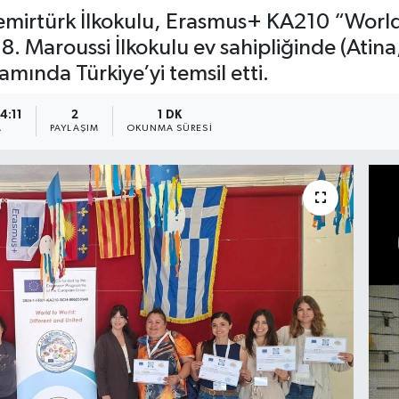
emirtürk İlkokulu, Erasmus+ KA210 “World
. Maroussi İlkokulu ev sahipliğinde (Atina,
amında Türkiye’yi temsil etti.
4:11
2
1 DK
A
PAYLAŞIM
OKUNMA SÜRESI