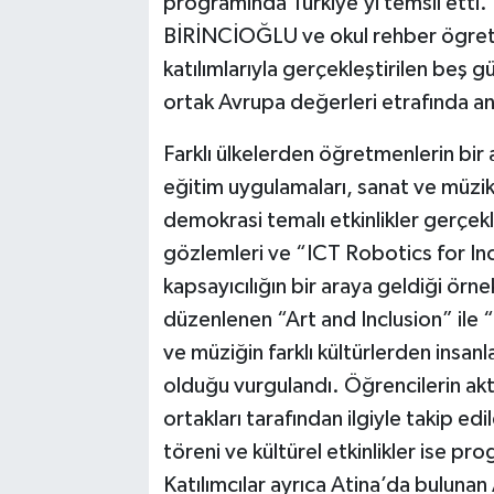
programında Türkiye’yi temsil etti.
BİRİNCİOĞLU ve okul rehber ögre
katılımlarıyla gerçekleştirilen beş g
ortak Avrupa değerleri etrafında an
Farklı ülkelerden öğretmenlerin bi
eğitim uygulamaları, sanat ve müzik 
demokrasi temalı etkinlikler gerçekle
gözlemleri ve “ICT Robotics for Incl
kapsayıcılığın bir araya geldiği ör
düzenlenen “Art and Inclusion” ile “
ve müziğin farklı kültürlerden insan
olduğu vurgulandı. Öğrencilerin aktif
ortakları tarafından ilgiyle takip e
töreni ve kültürel etkinlikler ise p
Katılımcılar ayrıca Atina’da bulunan