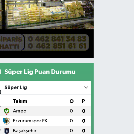
Süper Lig Puan Durumu
Süper Lig
#
Takım
O
P
1
Amed
0
0
2
Erzurumspor FK
0
0
3
Başakşehir
0
0