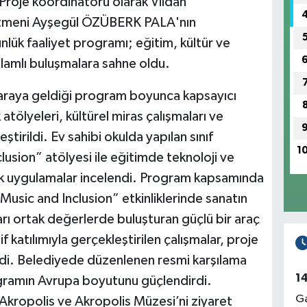
 Proje koordinatörü olarak Vildan
tmeni Ayşegül ÖZÜBERK PALA'nın
ünlük faaliyet programı; eğitim, kültür ve
lamlı buluşmalara sahne oldu.
r araya geldiği program boyunca kapsayıcı
atölyeleri, kültürel miras çalışmaları ve
ştirildi. Ev sahibi okulda yapılan sınıf
1
usion” atölyesi ile eğitimde teknoloji ve
nek uygulamalar incelendi. Program kapsamında
Music and Inclusion” etkinliklerinde sanatın
ları ortak değerlerde buluşturan güçlü bir araç
 katılımıyla gerçekleştirilen çalışmalar, proje
dildi. Belediyede düzenlenen resmi karşılama
1
rogramın Avrupa boyutunu güçlendirdi.
Ga
 Akropolis ve Akropolis Müzesi’ni ziyaret