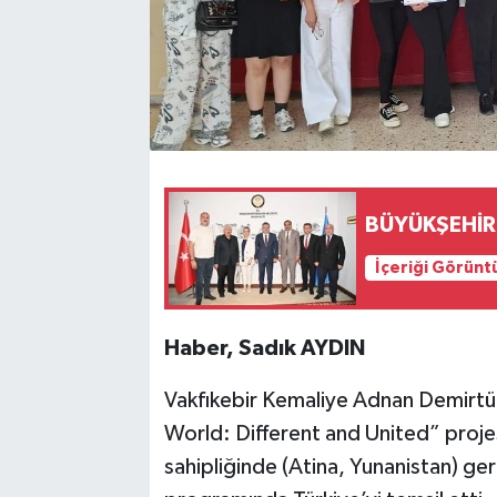
BÜYÜKŞEHİR
İçeriği Görünt
Haber, Sadık AYDIN
Vakfıkebir Kemaliye Adnan Demirtü
World: Different and United” proje
sahipliğinde (Atina, Yunanistan) gerç