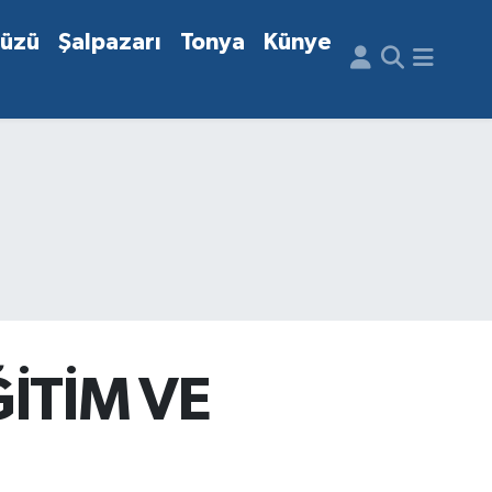
düzü
Şalpazarı
Tonya
Künye
İTİM VE