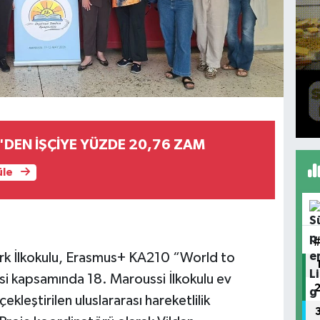
'DEN İŞÇİYE YÜZDE 20,76 ZAM
üle
rk İlkokulu, Erasmus+ KA210 “World to
si kapsamında 18. Maroussi İlkokulu ev
ekleştirilen uluslararası hareketlilik