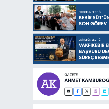
EDITÖRÜN SEÇTIĞI
KEBİR SÜT’Ü
SON GÖREV
EDITÖRÜN SEÇTIĞI
VAKFIKEBİR E
BAŞVURU DEĞ
SÜREÇ RESM
GAZETE
AHMET KAMBUROĞ