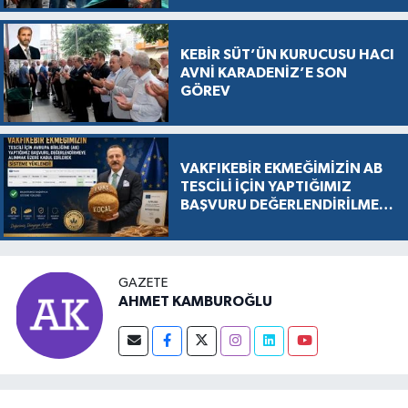
KEBİR SÜT’ÜN KURUCUSU HACI
AVNİ KARADENİZ’E SON
GÖREV
VAKFIKEBİR EKMEĞİMİZİN AB
TESCİLİ İÇİN YAPTIĞIMIZ
BAŞVURU DEĞERLENDİRİLMEK
ÜZERE KABUL EDİLDİ, SÜREÇ
RESMEN BAŞLADI
GAZETE
AHMET KAMBUROĞLU