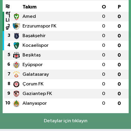
#
Takım
O
P
1
Amed
0
0
2
Erzurumspor FK
0
0
3
Başakşehir
0
0
4
Kocaelispor
0
0
5
Beşiktaş
0
0
6
Eyüpspor
0
0
7
Galatasaray
0
0
8
Çorum FK
0
0
9
Gaziantep FK
0
0
10
Alanyaspor
0
0
Detaylar için tıklayın