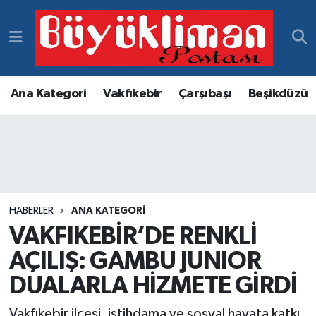
Vakfıkebir Hava Durumu
Vakfıkebir Trafik Yoğunluk Haritası
Ana Kategori
Vakfıkebir
Çarşıbaşı
Beşikdüzü
Süper Lig Puan Durumu ve Fikstür
Tüm Manşetler
Son Dakika Haberleri
HABERLER
ANA KATEGORI
VAKFIKEBİR’DE RENKLİ
Haber Arşivi
AÇILIŞ: GAMBU JUNIOR
DUALARLA HİZMETE GİRDİ
Vakfıkebir ilçesi, istihdama ve sosyal hayata katkı