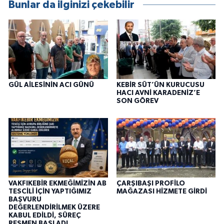
Bunlar da ilginizi çekebilir
GÜL AİLESİNİN ACI GÜNÜ
KEBİR SÜT’ÜN KURUCUSU
HACI AVNİ KARADENİZ’E
SON GÖREV
VAKFIKEBİR EKMEĞİMİZİN AB
ÇARŞIBAŞI PROFİLO
TESCİLİ İÇİN YAPTIĞIMIZ
MAĞAZASI HİZMETE GİRDİ
BAŞVURU
DEĞERLENDİRİLMEK ÜZERE
KABUL EDİLDİ, SÜREÇ
RESMEN BAŞLADI