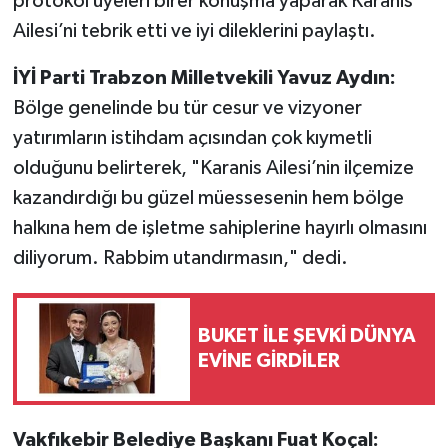
protokol üyeleri birer konuşma yaparak Karanis
Ailesi’ni tebrik etti ve iyi dileklerini paylaştı.
İYİ Parti Trabzon Milletvekili Yavuz Aydın:
Bölge genelinde bu tür cesur ve vizyoner
yatırımların istihdam açısından çok kıymetli
olduğunu belirterek, "Karanis Ailesi’nin ilçemize
kazandırdığı bu güzel müessesenin hem bölge
halkına hem de işletme sahiplerine hayırlı olmasını
diliyorum. Rabbim utandırmasın," dedi.
BUKET İLE ŞEVKİ DÜNYA
EVİNE GİRDİLER
Vakfıkebir Belediye Başkanı Fuat Koçal: