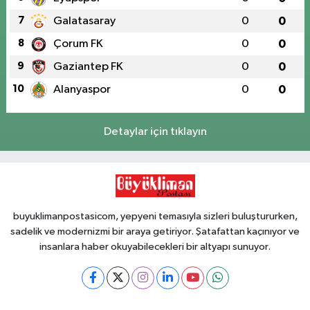
7
Galatasaray
0
0
8
Çorum FK
0
0
9
Gaziantep FK
0
0
10
Alanyaspor
0
0
Detaylar için tıklayın
buyuklimanpostasicom, yepyeni temasıyla sizleri buluştururken,
sadelik ve modernizmi bir araya getiriyor. Şatafattan kaçınıyor ve
insanlara haber okuyabilecekleri bir altyapı sunuyor.