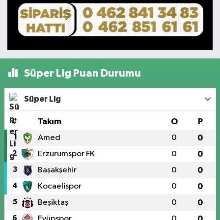
Süper Lig Puan Durumu
Süper Lig
#
Takım
O
P
1
Amed
0
0
2
Erzurumspor FK
0
0
3
Başakşehir
0
0
4
Kocaelispor
0
0
5
Beşiktaş
0
0
6
Eyüpspor
0
0