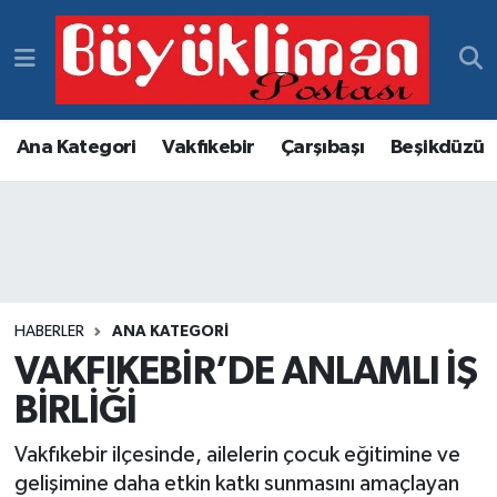
Vakfıkebir Hava Durumu
Vakfıkebir Trafik Yoğunluk Haritası
Ana Kategori
Vakfıkebir
Çarşıbaşı
Beşikdüzü
Süper Lig Puan Durumu ve Fikstür
Tüm Manşetler
Son Dakika Haberleri
HABERLER
ANA KATEGORI
VAKFIKEBİR’DE ANLAMLI İŞ
Haber Arşivi
BİRLİĞİ
Vakfıkebir ilçesinde, ailelerin çocuk eğitimine ve
gelişimine daha etkin katkı sunmasını amaçlayan