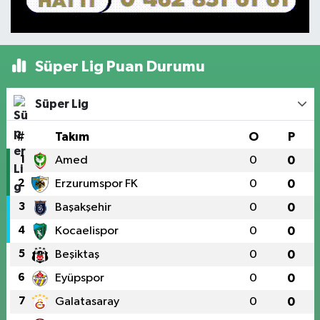
Süper Lig Puan Durumu
Süper Lig
#
Takım
O
P
1
Amed
0
0
2
Erzurumspor FK
0
0
3
Başakşehir
0
0
4
Kocaelispor
0
0
5
Beşiktaş
0
0
6
Eyüpspor
0
0
7
Galatasaray
0
0