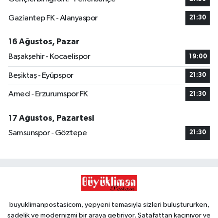
Gaziantep FK - Alanyaspor
21:30
16 Ağustos, Pazar
Başakşehir - Kocaelispor
19:00
Beşiktaş - Eyüpspor
21:30
Amed - Erzurumspor FK
21:30
17 Ağustos, Pazartesi
Samsunspor - Göztepe
21:30
buyuklimanpostasicom, yepyeni temasıyla sizleri buluştururken,
sadelik ve modernizmi bir araya getiriyor. Şatafattan kaçınıyor ve