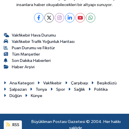
insanlara haber okuyabilecekleri bir altyapı sunuyor.
Vakfıkebir Hava Durumu
Vakfıkebir Trafik Yoğunluk Haritası
Puan Durumu ve Fikstür
Tüm Manşetler
Son Dakika Haberleri
Haber Arşivi
Ana Kategori
Vakfıkebir
Çarşıbaşı
Beşikdüzü
Şalpazarı
Tonya
Spor
Sağlık
Politika
Düğün
Künye
Büyükliman Postası Gazetesi © 2004. Her hakkı
RSS
saklıdır.