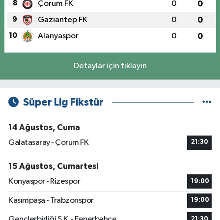
8
Çorum FK
0
0
9
Gaziantep FK
0
0
10
Alanyaspor
0
0
Detaylar için tıklayın
Süper Lig Fikstür
14 Ağustos, Cuma
Galatasaray - Çorum FK
21:30
15 Ağustos, Cumartesi
Konyaspor - Rizespor
19:00
Kasımpaşa - Trabzonspor
19:00
Gençlerbirliği S.K. - Fenerbahçe
21:30