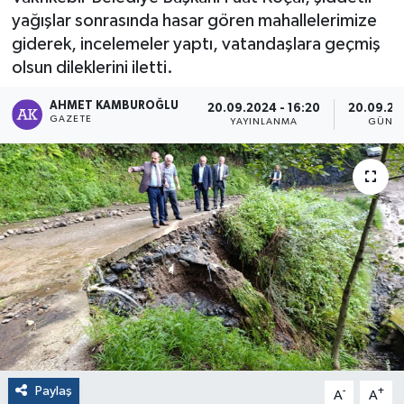
yağışlar sonrasında hasar gören mahallelerimize
giderek, incelemeler yaptı, vatandaşlara geçmiş
olsun dileklerini iletti.
AHMET KAMBUROĞLU
20.09.2024 - 16:20
20.09.20
GAZETE
YAYINLANMA
GÜNC
Paylaş
-
+
A
A