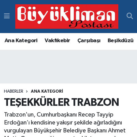
Vakfıkebir Hava Durumu
Vakfıkebir Trafik Yoğunluk Haritası
Ana Kategori
Vakfıkebir
Çarşıbaşı
Beşikdüzü
Süper Lig Puan Durumu ve Fikstür
Tüm Manşetler
Son Dakika Haberleri
HABERLER
ANA KATEGORI
TEŞEKKÜRLER TRABZON
Haber Arşivi
Trabzon'un, Cumhurbaşkanı Recep Tayyip
Erdoğan’ı kendisine yakışır şekilde ağırladığını
vurgulayan Büyükşehir Belediye Başkanı Ahmet