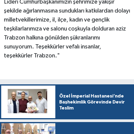
Lideri Cumhurbaşkanımızın şehrimize yakışır
şekilde ağırlanmasına sundukları katkılardan dolayı
milletvekillerimize, il, ilçe, kadın ve gençlik
teşkilarlarımıza ve salonu coşkuyla dolduran aziz
Trabzon halkına gönülden şükranlarımı
sunuyorum. Teşekkürler vefalı insanlar,
teşekkürler Trabzon."
Özel İmperial Hastanesi’nde
Başhekimlik Görevinde Devir
Teslim