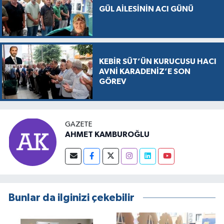
GÜL AİLESİNİN ACI GÜNÜ
KEBİR SÜT’ÜN KURUCUSU HACI
AVNİ KARADENİZ’E SON
GÖREV
GAZETE
AHMET KAMBUROĞLU
Bunlar da ilginizi çekebilir