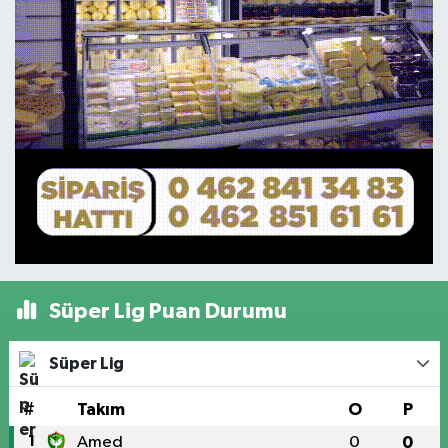
Süper Lig Puan Durumu
Süper Lig
#
Takım
O
P
1
Amed
0
0