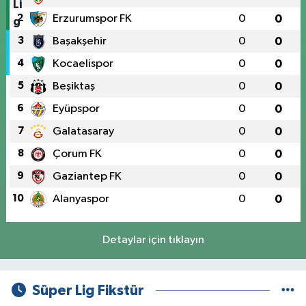
2
Erzurumspor FK
0
0
3
Başakşehir
0
0
4
Kocaelispor
0
0
5
Beşiktaş
0
0
6
Eyüpspor
0
0
7
Galatasaray
0
0
8
Çorum FK
0
0
9
Gaziantep FK
0
0
10
Alanyaspor
0
0
Detaylar için tıklayın
Süper Lig Fikstür