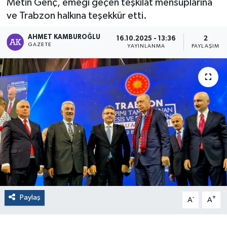
Metin Genç, emeği geçen teşkilat mensuplarına
ve Trabzon halkına teşekkür etti.
AHMET KAMBUROĞLU
16.10.2025 - 13:36
2
GAZETE
YAYINLANMA
PAYLAŞIM
Paylaş
-
+
A
A