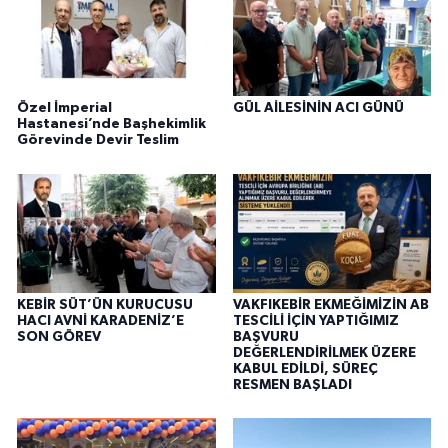
Özel İmperial
GÜL AİLESİNİN ACI GÜNÜ
Hastanesi’nde Başhekimlik
Görevinde Devir Teslim
KEBİR SÜT’ÜN KURUCUSU
VAKFIKEBİR EKMEĞİMİZİN AB
HACI AVNİ KARADENİZ’E
TESCİLİ İÇİN YAPTIĞIMIZ
SON GÖREV
BAŞVURU
DEĞERLENDİRİLMEK ÜZERE
KABUL EDİLDİ, SÜREÇ
RESMEN BAŞLADI