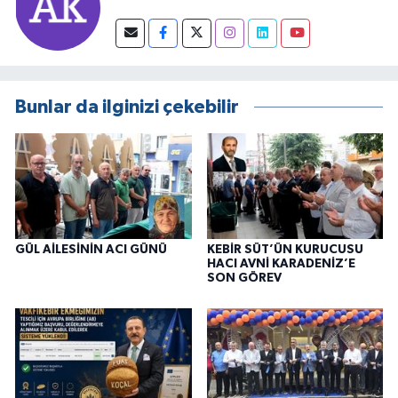
Bunlar da ilginizi çekebilir
GÜL AİLESİNİN ACI GÜNÜ
KEBİR SÜT’ÜN KURUCUSU
HACI AVNİ KARADENİZ’E
SON GÖREV