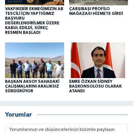
VAKFIKEBİR EKMEĞİMİZİN AB
ÇARŞIBAŞI PROFİLO
TESCİLİ İÇİN YAPTIĞIMIZ
MAĞAZASI HİZMETE GİRDİ
BAŞVURU
DEĞERLENDİRİLMEK ÜZERE
KABUL EDİLDİ, SÜREÇ
RESMEN BAŞLADI
BAŞKAN AKSOY SAHADAKİ
EMRE ÖZKAN SİDNEY
ÇALIŞMALARINI ARALIKSIZ
BAŞKONSOLOSU OLARAK
SÜRDÜRÜYOR
ATANDI
Yorumlar