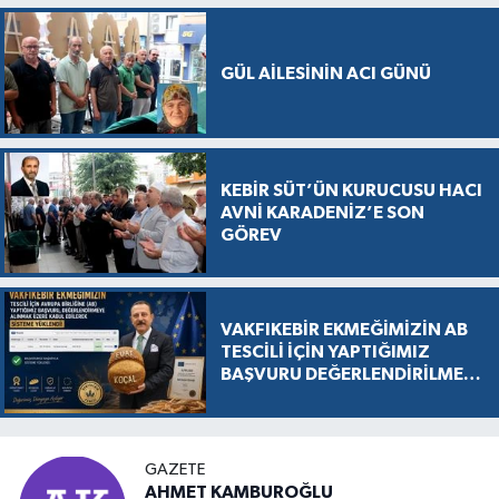
GÜL AİLESİNİN ACI GÜNÜ
KEBİR SÜT’ÜN KURUCUSU HACI
AVNİ KARADENİZ’E SON
GÖREV
VAKFIKEBİR EKMEĞİMİZİN AB
TESCİLİ İÇİN YAPTIĞIMIZ
BAŞVURU DEĞERLENDİRİLMEK
ÜZERE KABUL EDİLDİ, SÜREÇ
RESMEN BAŞLADI
GAZETE
AHMET KAMBUROĞLU