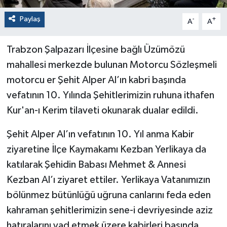
Paylaş
-
+
A
A
Trabzon Şalpazarı İlçesine bağlı Üzümözü
mahallesi merkezde bulunan Motorcu Sözleşmeli
motorcu er Şehit Alper Al’ın kabri başında
vefatının 10. Yılında Şehitlerimizin ruhuna ithafen
Kur'an-ı Kerim tilaveti okunarak dualar edildi.
Şehit Alper Al’ın vefatının 10. Yıl anma Kabir
ziyaretine İlçe Kaymakamı Kezban Yerlikaya da
katılarak Şehidin Babası Mehmet & Annesi
Kezban Al’ı ziyaret ettiler. Yerlikaya Vatanımızın
bölünmez bütünlüğü uğruna canlarını feda eden
kahraman şehitlerimizin sene-i devriyesinde aziz
hatıralarını yad etmek üzere kabirleri başında