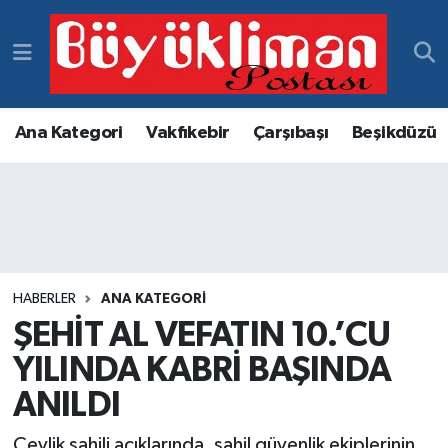
Vakfıkebir Hava Durumu
Vakfıkebir Trafik Yoğunluk Haritası
Ana Kategori
Vakfıkebir
Çarşıbaşı
Beşikdüzü
Süper Lig Puan Durumu ve Fikstür
Tüm Manşetler
Son Dakika Haberleri
HABERLER
ANA KATEGORI
ŞEHİT AL VEFATIN 10.’CU
Haber Arşivi
YILINDA KABRİ BAŞINDA
ANILDI
Çevlik sahili açıklarında, sahil güvenlik ekiplerinin