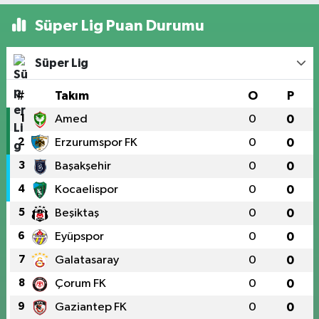
Süper Lig Puan Durumu
Süper Lig
#
Takım
O
P
1
Amed
0
0
2
Erzurumspor FK
0
0
3
Başakşehir
0
0
4
Kocaelispor
0
0
5
Beşiktaş
0
0
6
Eyüpspor
0
0
7
Galatasaray
0
0
8
Çorum FK
0
0
9
Gaziantep FK
0
0