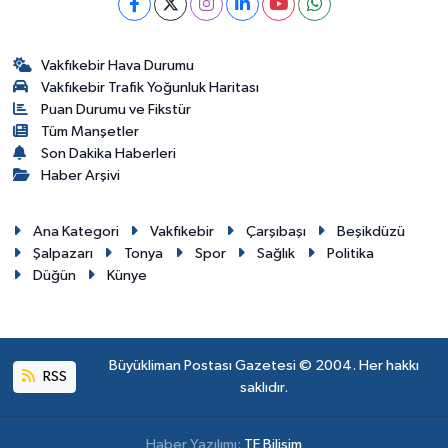
Vakfıkebir Hava Durumu
Vakfıkebir Trafik Yoğunluk Haritası
Puan Durumu ve Fikstür
Tüm Manşetler
Son Dakika Haberleri
Haber Arşivi
Ana Kategori
Vakfıkebir
Çarşıbaşı
Beşikdüzü
Şalpazarı
Tonya
Spor
Sağlık
Politika
Düğün
Künye
Büyükliman Postası Gazetesi © 2004. Her hakkı
RSS
saklıdır.
Haber Yazılımı:
TE Bilişim