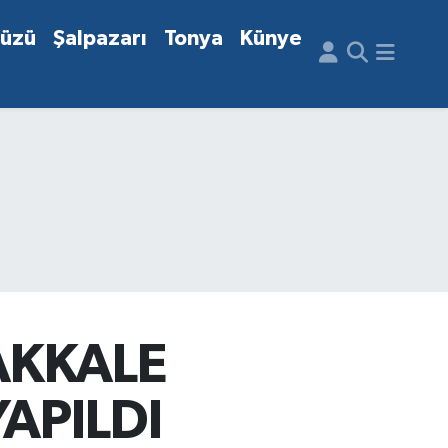
düzü
Şalpazarı
Tonya
Künye
AKKALE
APILDI