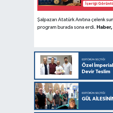
İçeriği Görünt
Şalpazarı Atatürk Anıtına çelenk su
program burada sona erdi.
Haber,
EDITÖRÜN SEÇTIĞI
Özel İmperia
Devir Teslim
EDITÖRÜN SEÇTIĞI
GÜL AİLESİNİ