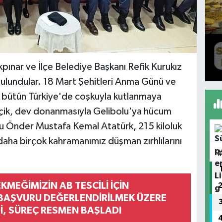
ınar ve İlçe Belediye Başkanı Refik Kurukız
ulundular. 18 Mart Şehitleri Anma Günü ve
 bütün Türkiye'de coşkuyla kutlanmaya
ik, dev donanmasıyla Gelibolu'ya hücum
u Önder Mustafa Kemal Atatürk, 215 kiloluk
aha birçok kahramanımız düşman zırhlılarını
EKMEĞİMİZİN AB TESCİLİ İÇİN
 BAŞVURU DEĞERLENDİRİLMEK ÜZERE
İ, SÜREÇ RESMEN BAŞLADI