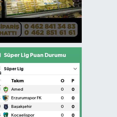
Süper Lig Puan Durumu
Süper Lig
#
Takım
O
P
1
Amed
0
0
2
Erzurumspor FK
0
0
3
Başakşehir
0
0
4
Kocaelispor
0
0