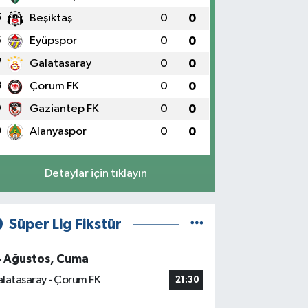
5
Beşiktaş
0
0
6
Eyüpspor
0
0
7
Galatasaray
0
0
8
Çorum FK
0
0
9
Gaziantep FK
0
0
0
Alanyaspor
0
0
Detaylar için tıklayın
Süper Lig Fikstür
4 Ağustos, Cuma
latasaray - Çorum FK
21:30