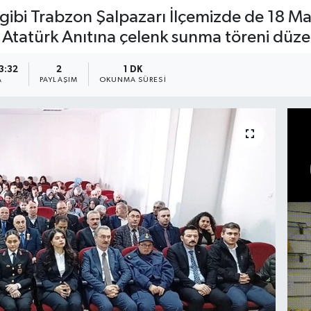
ibi Trabzon Şalpazarı İlçemizde de 18 Ma
Atatürk Anıtına çelenk sunma töreni düze
3:32
2
1 DK
A
PAYLAŞIM
OKUNMA SÜRESI