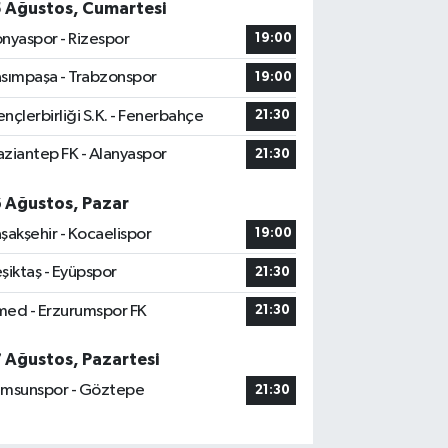
5 Ağustos, Cumartesi
nyaspor - Rizespor
19:00
sımpaşa - Trabzonspor
19:00
nçlerbirliği S.K. - Fenerbahçe
21:30
ziantep FK - Alanyaspor
21:30
6 Ağustos, Pazar
şakşehir - Kocaelispor
19:00
şiktaş - Eyüpspor
21:30
ed - Erzurumspor FK
21:30
7 Ağustos, Pazartesi
msunspor - Göztepe
21:30