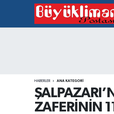
Vakfıkebir Hava Durumu
Vakfıkebir Trafik Yoğunluk Haritası
Süper Lig Puan Durumu ve Fikstür
Tüm Manşetler
Son Dakika Haberleri
HABERLER
ANA KATEGORI
Haber Arşivi
ŞALPAZARI’
ZAFERİNİN 1