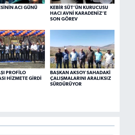
ESİNİN ACI GÜNÜ
KEBİR SÜT’ÜN KURUCUSU
HACI AVNİ KARADENİZ’E
SON GÖREV
ŞI PROFİLO
BAŞKAN AKSOY SAHADAKİ
I HİZMETE GİRDİ
ÇALIŞMALARINI ARALIKSIZ
SÜRDÜRÜYOR