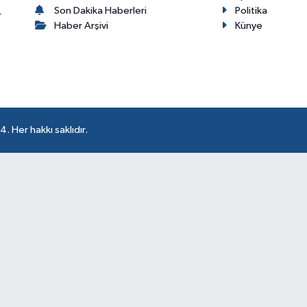
Son Dakika Haberleri
Politika
r
Haber Arşivi
Künye
 Her hakkı saklıdır.