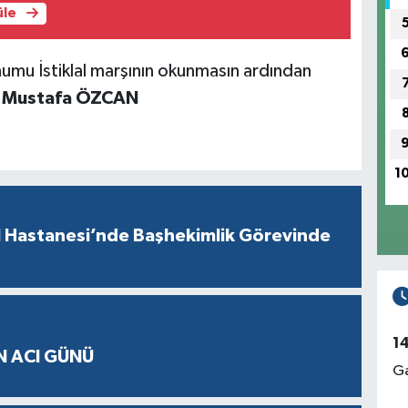
üle
numu İstiklal marşının okunmasın ardından
 Mustafa ÖZCAN
1
l Hastanesi’nde Başhekimlik Görevinde
1
N ACI GÜNÜ
Ga