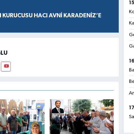
1
Ko
N KURUCUSU HACI AVNİ KARADENİZ’E
Ka
Ge
Ga
LU
1
Ba
Be
Am
1
Sa