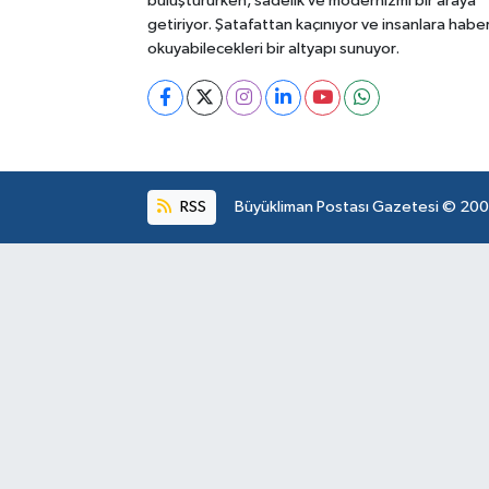
buluştururken, sadelik ve modernizmi bir araya
getiriyor. Şatafattan kaçınıyor ve insanlara habe
okuyabilecekleri bir altyapı sunuyor.
RSS
Büyükliman Postası Gazetesi © 2004.