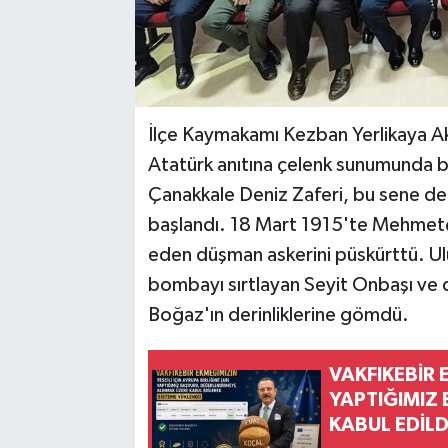
İlçe Kaymakamı Kezban Yerlikaya Akp
Atatürk anıtına çelenk sunumunda b
Çanakkale Deniz Zaferi, bu sene de
başlandı. 18 Mart 1915'te Mehmetç
eden düşman askerini püskürttü. Ul
bombayı sırtlayan Seyit Onbaşı ve d
Boğaz'ın derinliklerine gömdü.
VAKFIKEBİR 
YAPTIĞIMIZ
KABUL EDİLD