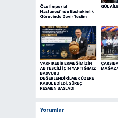
Özel İmperial
GÜL AİL
Hastanesi’nde Başhekimlik
Görevinde Devir Teslim
VAKFIKEBİR EKMEĞİMİZİN
ÇARŞIBA
AB TESCİLİ İÇİN YAPTIĞIMIZ
MAĞAZAS
BAŞVURU
DEĞERLENDİRİLMEK ÜZERE
KABUL EDİLDİ, SÜREÇ
RESMEN BAŞLADI
Yorumlar