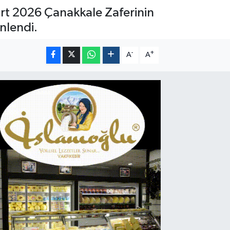
rt 2026 Çanakkale Zaferinin
nlendi.
-
+
A
A