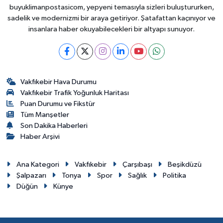
buyuklimanpostasicom, yepyeni temasıyla sizleri buluştururken,
sadelik ve modernizmi bir araya getiriyor. Şatafattan kaçınıyor ve
insanlara haber okuyabilecekleri bir altyapı sunuyor.
Vakfıkebir Hava Durumu
Vakfıkebir Trafik Yoğunluk Haritası
Puan Durumu ve Fikstür
Tüm Manşetler
Son Dakika Haberleri
Haber Arşivi
Ana Kategori
Vakfıkebir
Çarşıbaşı
Beşikdüzü
Şalpazarı
Tonya
Spor
Sağlık
Politika
Düğün
Künye