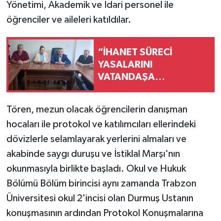
Yönetimi, Akademik ve İdari personel ile
öğrenciler ve aileleri katıldılar.
“İHANET SÜRECİ
YASALARINI
VATANDAŞA
ANLATMAYA
ÇALIŞIYORYUZ”
Tören, mezun olacak öğrencilerin danışman
hocaları ile protokol ve katılımcıları ellerindeki
dövizlerle selamlayarak yerlerini almaları ve
akabinde saygı duruşu ve İstiklal Marşı'nın
okunmasıyla birlikte başladı. Okul ve Hukuk
Bölümü Bölüm birincisi aynı zamanda Trabzon
Üniversitesi okul 2'incisi olan Durmuş Ustanın
konuşmasının ardından Protokol Konuşmalarına