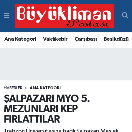
Vakfıkebir Hava Durumu
Vakfıkebir Trafik Yoğunluk Haritası
Ana Kategori
Vakfıkebir
Çarşıbaşı
Beşikdüzü
Süper Lig Puan Durumu ve Fikstür
Tüm Manşetler
Son Dakika Haberleri
HABERLER
ANA KATEGORI
ŞALPAZARI MYO 5.
Haber Arşivi
MEZUNLARI KEP
FIRLATTILAR
Trabzon Üniversitesine bağlı Şalpazarı Meslek