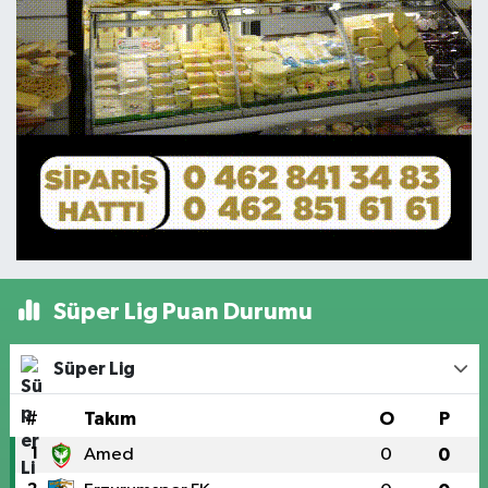
Süper Lig Puan Durumu
Süper Lig
#
Takım
O
P
1
Amed
0
0