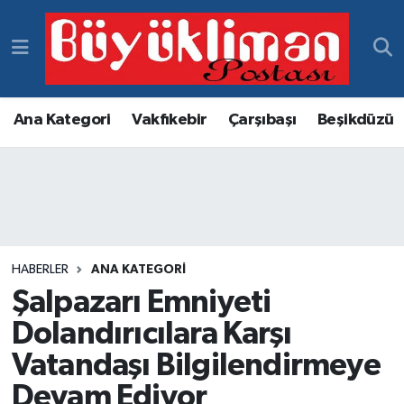
Vakfıkebir Hava Durumu
Vakfıkebir Trafik Yoğunluk Haritası
Ana Kategori
Vakfıkebir
Çarşıbaşı
Beşikdüzü
Süper Lig Puan Durumu ve Fikstür
Tüm Manşetler
Son Dakika Haberleri
HABERLER
ANA KATEGORI
Şalpazarı Emniyeti
Haber Arşivi
Dolandırıcılara Karşı
Vatandaşı Bilgilendirmeye
Devam Ediyor