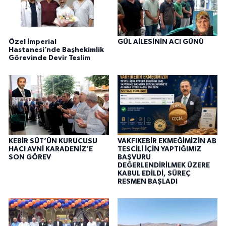
Özel İmperial
GÜL AİLESİNİN ACI GÜNÜ
Hastanesi’nde Başhekimlik
Görevinde Devir Teslim
KEBİR SÜT’ÜN KURUCUSU
VAKFIKEBİR EKMEĞİMİZİN AB
HACI AVNİ KARADENİZ’E
TESCİLİ İÇİN YAPTIĞIMIZ
SON GÖREV
BAŞVURU
DEĞERLENDİRİLMEK ÜZERE
KABUL EDİLDİ, SÜREÇ
RESMEN BAŞLADI