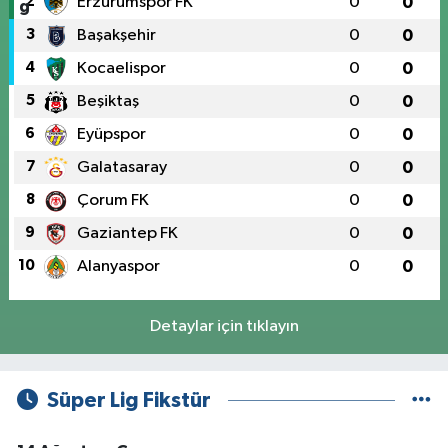
2
Erzurumspor FK
0
0
3
Başakşehir
0
0
4
Kocaelispor
0
0
5
Beşiktaş
0
0
6
Eyüpspor
0
0
7
Galatasaray
0
0
8
Çorum FK
0
0
9
Gaziantep FK
0
0
10
Alanyaspor
0
0
Detaylar için tıklayın
Süper Lig Fikstür