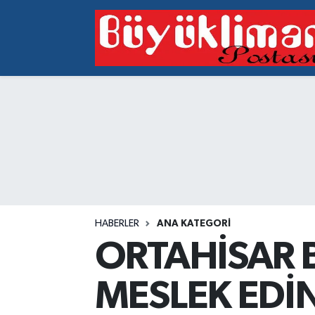
Vakfıkebir Hava Durumu
Vakfıkebir Trafik Yoğunluk Haritası
Süper Lig Puan Durumu ve Fikstür
Tüm Manşetler
Son Dakika Haberleri
HABERLER
ANA KATEGORI
Haber Arşivi
ORTAHİSAR 
MESLEK EDİ