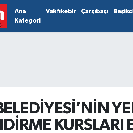
Ana
Vakfıkebir
Çarşıbaşı
Beşik
Kategori
BELEDİYESİ’NİN Y
NDİRME KURSLARI 