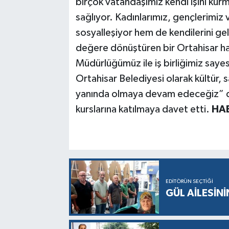
birçok vatandaşımız kendi işini kur
sağlıyor. Kadınlarımız, gençlerimiz v
sosyalleşiyor hem de kendilerini gel
değere dönüştüren bir Ortahisar hay
Müdürlüğümüz ile iş birliğimiz saye
Ortahisar Belediyesi olarak kültür, 
yanında olmaya devam edeceğiz” d
kurslarına katılmaya davet etti.
HAB
EDITÖRÜN SEÇTIĞI
GÜL AİLESİNİ