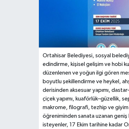
Ortahisar Belediyesi, sosyal beledi
edindirme, kişisel gelişim ve hobi k
düzenlenen ve yoğun ilgi gören mesl
boyutlu şekillendirme ve heykel, a
derisinden aksesuar yapımı, dastar
çiçek yapımı, kuaförlük–güzellik, sep
makrome, filografi, tezhip ve giyi
öğreniminden sanata uzanan geniş b
isteyenler, 17 Ekim tarihine kadar 