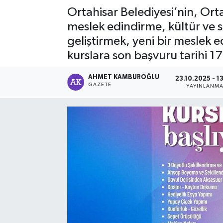
Ortahisar Belediyesi’nin, Ort
meslek edindirme, kültür ve sa
geliştirmek, yeni bir meslek 
kurslara son başvuru tarihi 1
AHMET KAMBUROĞLU
23.10.2025 - 1
GAZETE
YAYINLANM