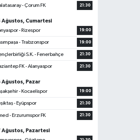
latasaray - Çorum FK
21:30
5 Ağustos, Cumartesi
nyaspor - Rizespor
19:00
sımpaşa - Trabzonspor
19:00
nçlerbirliği S.K. - Fenerbahçe
21:30
ziantep FK - Alanyaspor
21:30
6 Ağustos, Pazar
şakşehir - Kocaelispor
19:00
şiktaş - Eyüpspor
21:30
ed - Erzurumspor FK
21:30
7 Ağustos, Pazartesi