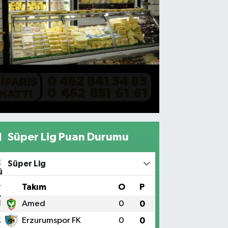
Süper Lig Puan Durumu
Süper Lig
#
Takım
O
P
1
Amed
0
0
2
Erzurumspor FK
0
0