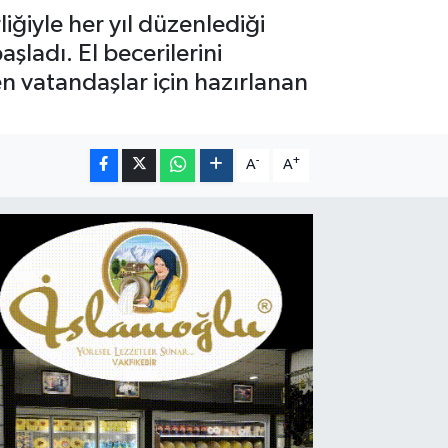
iğiyle her yıl düzenlediği
şladı. El becerilerini
n vatandaşlar için hazırlanan
-
+
A
A