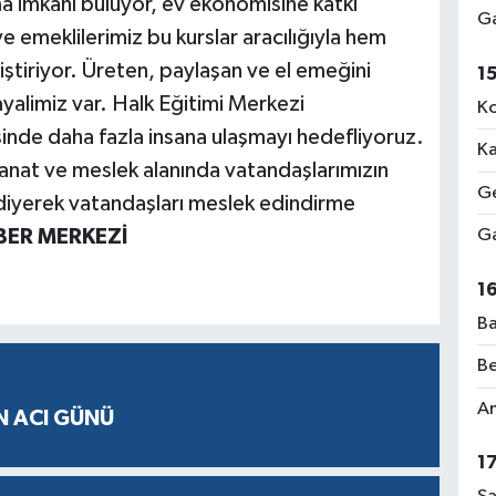
ma imkânı buluyor, ev ekonomisine katkı
Ga
e emeklilerimiz bu kurslar aracılığıyla hem
iştiriyor. Üreten, paylaşan ve el emeğini
1
alimiz var. Halk Eğitimi Merkezi
Ko
sinde daha fazla insana ulaşmayı hedefliyoruz.
Ka
sanat ve meslek alanında vatandaşlarımızın
Ge
iyerek vatandaşları meslek edindirme
ER MERKEZİ
Ga
1
Ba
Be
Am
N ACI GÜNÜ
1