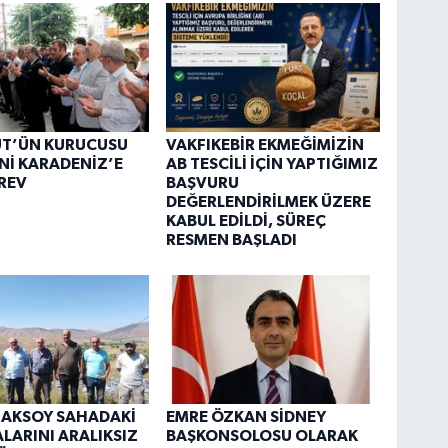
ÜT’ÜN KURUCUSU
VAKFIKEBİR EKMEĞİMİZİN
Nİ KARADENİZ’E
AB TESCİLİ İÇİN YAPTIĞIMIZ
REV
BAŞVURU
DEĞERLENDİRİLMEK ÜZERE
KABUL EDİLDİ, SÜREÇ
RESMEN BAŞLADI
 AKSOY SAHADAKİ
EMRE ÖZKAN SİDNEY
LARINI ARALIKSIZ
BAŞKONSOLOSU OLARAK