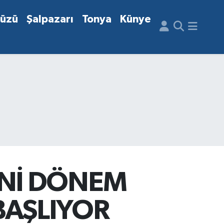
düzü
Şalpazarı
Tonya
Künye
ENİ DÖNEM
BAŞLIYOR