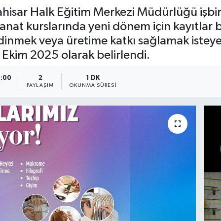
ahisar Halk Eğitim Merkezi Müdürlüğü işbirl
nat kurslarında yeni dönem için kayıtlar ba
edinmek veya üretime katkı sağlamak isteye
7 Ekim 2025 olarak belirlendi.
3:00
2
1 DK
A
PAYLAŞIM
OKUNMA SÜRESI