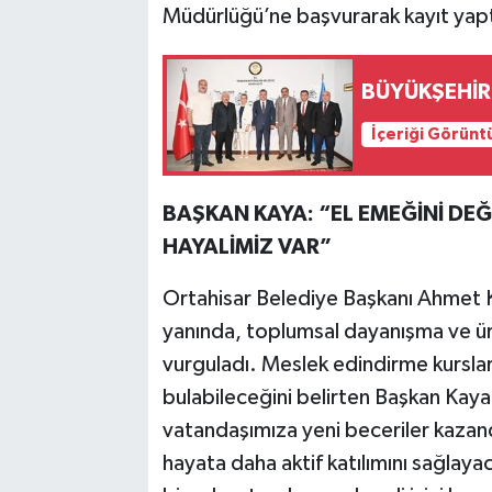
Müdürlüğü’ne başvurarak kayıt yapt
BÜYÜKŞEHİR
İçeriği Görünt
BAŞKAN KAYA: “EL EMEĞİNİ DE
HAYALİMİZ VAR”
Ortahisar Belediye Başkanı Ahmet Ka
yanında, toplumsal dayanışma ve ür
vurguladı. Meslek edindirme kursların
bulabileceğini belirten Başkan Kaya
vatandaşımıza yeni beceriler kazan
hayata daha aktif katılımını sağlaya