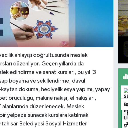
yecilik anlayışı doğrultusunda meslek
ursları düzenliyor. Geçen yıllarda da
ek edindirme ve sanat kursları, bu yıl ‘3
hşap boyama ve şekillendirme, davul
–kaytan dokuma, hediyelik eşya yapımı, yapay
et örücülüğü, makine nakışı, el nakışları,
m’ alanlarında düzenlenecek. Meslek
ir yelpaze sunacak kurslara katılmak
Ortahisar Belediyesi Sosyal Hizmetler