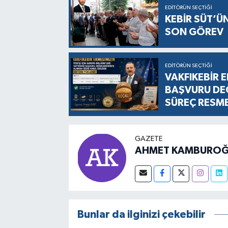
EDITÖRÜN SEÇTIĞI
KEBİR SÜT’Ü
SON GÖREV
EDITÖRÜN SEÇTIĞI
VAKFIKEBİR E
BAŞVURU DEĞ
SÜREÇ RESM
GAZETE
AHMET KAMBUROĞ
Bunlar da ilginizi çekebilir