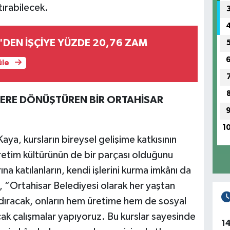
ırabilecek.
'DEN İŞÇİYE YÜZDE 20,76 ZAM
üle
ĞERE DÖNÜŞTÜREN BİR ORTAHİSAR
1
ya, kursların bireysel gelişime katkısının
etim kültürünün de bir parçası olduğunu
a katılanların, kendi işlerini kurma imkânı da
, “Ortahisar Belediyesi olarak her yaştan
dıracak, onların hem üretime hem de sosyal
cak çalışmalar yapıyoruz. Bu kurslar sayesinde
1