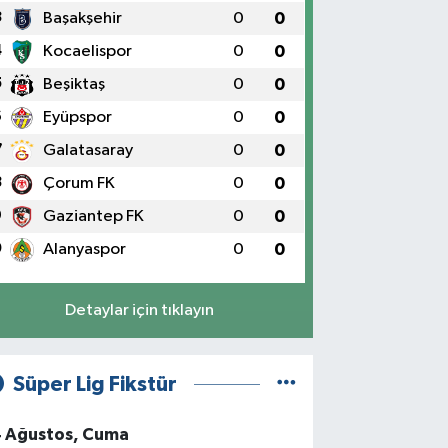
3
Başakşehir
0
0
4
Kocaelispor
0
0
5
Beşiktaş
0
0
6
Eyüpspor
0
0
7
Galatasaray
0
0
8
Çorum FK
0
0
9
Gaziantep FK
0
0
0
Alanyaspor
0
0
Detaylar için tıklayın
Süper Lig Fikstür
4 Ağustos, Cuma