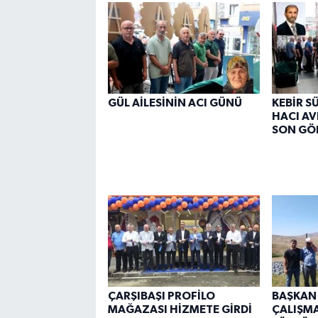
GÜL AİLESİNİN ACI GÜNÜ
KEBİR S
HACI AV
SON GÖ
ÇARŞIBAŞI PROFİLO
BAŞKAN
MAĞAZASI HİZMETE GİRDİ
ÇALIŞMA