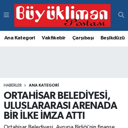
Vakfıkebir Hava Durumu
Vakfıkebir Trafik Yoğunluk Haritası
Ana Kategori
Vakfıkebir
Çarşıbaşı
Beşikdüzü
Süper Lig Puan Durumu ve Fikstür
Tüm Manşetler
Son Dakika Haberleri
HABERLER
ANA KATEGORI
ORTAHİSAR BELEDİYESİ,
Haber Arşivi
ULUSLARARASI ARENADA
BİR İLKE İMZA ATTI
Ortahisar Belediyesi, Avrupa Birliği’nin finanse