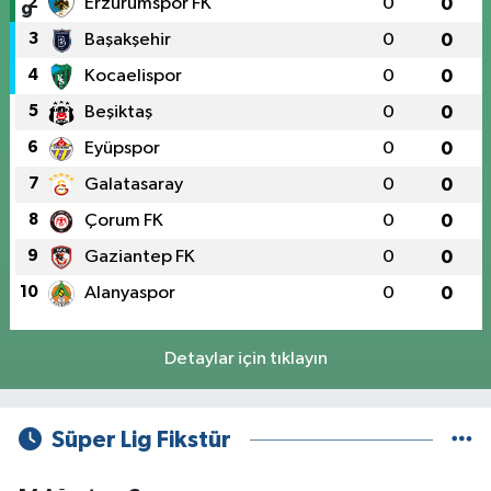
2
Erzurumspor FK
0
0
3
Başakşehir
0
0
4
Kocaelispor
0
0
5
Beşiktaş
0
0
6
Eyüpspor
0
0
7
Galatasaray
0
0
8
Çorum FK
0
0
9
Gaziantep FK
0
0
10
Alanyaspor
0
0
Detaylar için tıklayın
Süper Lig Fikstür