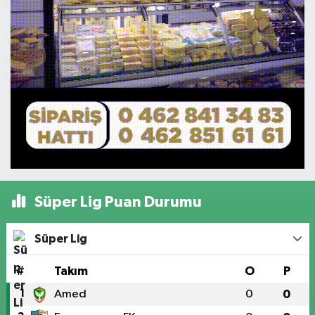
Süper Lig Puan Durumu
Süper Lig
#
Takım
O
P
1
Amed
0
0