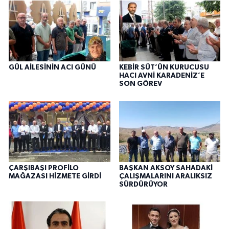
GÜL AİLESİNİN ACI GÜNÜ
KEBİR SÜT’ÜN KURUCUSU
HACI AVNİ KARADENİZ’E
SON GÖREV
ÇARŞIBAŞI PROFİLO
BAŞKAN AKSOY SAHADAKİ
MAĞAZASI HİZMETE GİRDİ
ÇALIŞMALARINI ARALIKSIZ
SÜRDÜRÜYOR