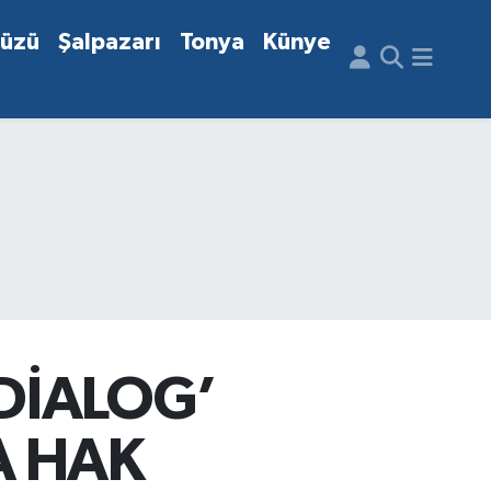
düzü
Şalpazarı
Tonya
Künye
 DİALOG’
A HAK