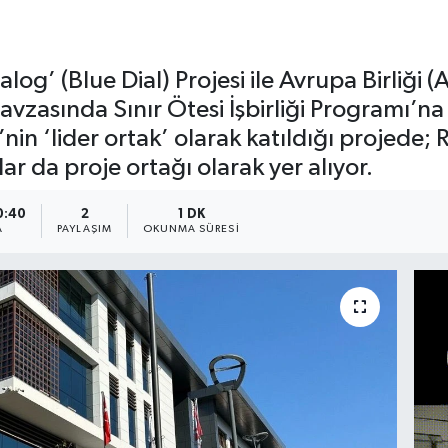
log’ (Blue Dial) Projesi ile Avrupa Birliği 
asında Sınır Ötesi İşbirliği Programı’na 
’nin ‘lider ortak’ olarak katıldığı projede
ar da proje ortağı olarak yer alıyor.
0:40
2
1 DK
A
PAYLAŞIM
OKUNMA SÜRESI