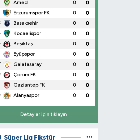
1
Amed
0
0
2
Erzurumspor FK
0
0
3
Başakşehir
0
0
4
Kocaelispor
0
0
5
Beşiktaş
0
0
6
Eyüpspor
0
0
7
Galatasaray
0
0
8
Çorum FK
0
0
9
Gaziantep FK
0
0
0
Alanyaspor
0
0
Detaylar için tıklayın
Süper Lig Fikstür