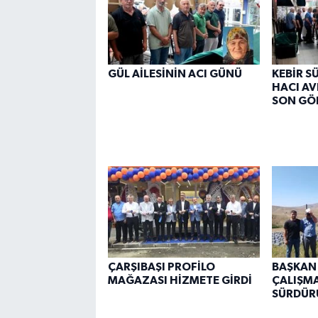
GÜL AİLESİNİN ACI GÜNÜ
KEBİR S
HACI AV
SON GÖ
ÇARŞIBAŞI PROFİLO
BAŞKAN
MAĞAZASI HİZMETE GİRDİ
ÇALIŞMA
SÜRDÜR