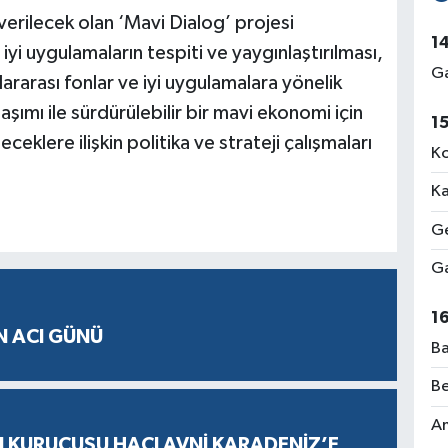
verilecek olan ‘Mavi Dialog’ projesi
1
yi uygulamaların tespiti ve yaygınlaştırılması,
Ga
ararası fonlar ve iyi uygulamalara yönelik
şımı ile sürdürülebilir bir mavi ekonomi için
1
ceklere ilişkin politika ve strateji çalışmaları
Ko
Ka
Ge
Ga
1
N ACI GÜNÜ
Ba
Be
Am
N KURUCUSU HACI AVNİ KARADENİZ’E