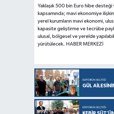
Yaklaşık 500 bin Euro hibe desteği 
kapsamında; mavi ekonomiye ilişkin i
yerel kurumların mavi ekonomi, ulusl
kapasite geliştirme ve tecrübe payla
ulusal, bölgesel ve yerelde yapılabile
yürütülecek. HABER MERKEZİ
EDITÖRÜN SEÇTIĞI
GÜL AİLESİNİ
EDITÖRÜN SEÇTIĞI
KEBİR SÜT’Ü