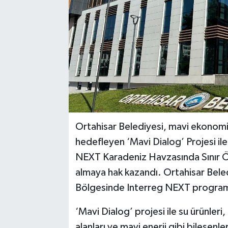
Ortahisar Belediyesi, mavi ekonomiye
hedefleyen ‘Mavi Dialog’ Projesi i
NEXT Karadeniz Havzasında Sınır Öte
almaya hak kazandı. Ortahisar Bele
Bölgesinde Interreg NEXT programınd
‘Mavi Dialog’ projesi ile su ürünleri, 
alanları ve mavi enerji gibi bileşenl