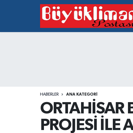
Vakfıkebir Hava Durumu
Vakfıkebir Trafik Yoğunluk Haritası
Süper Lig Puan Durumu ve Fikstür
Tüm Manşetler
Son Dakika Haberleri
HABERLER
ANA KATEGORI
Haber Arşivi
ORTAHİSAR B
PROJESİ İLE