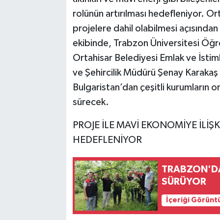
rolünün artırılması hedefleniyor. Ort
projelere dahil olabilmesi açısından
ekibinde, Trabzon Üniversitesi Öğre
Ortahisar Belediyesi Emlak ve İsti
ve Şehircilik Müdürü Şenay Karakaş
Bulgaristan’dan çeşitli kurumların o
sürecek.
PROJE İLE MAVİ EKONOMİYE İLİ
HEDEFLENİYOR
TRABZON'DA
SÜRÜYOR
İçeriği Görünt