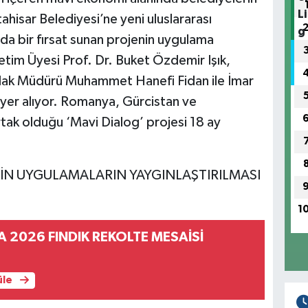
ahisar Belediyesi’ne yeni uluslararası
 da bir fırsat sunan projenin uygulama
tim Üyesi Prof. Dr. Buket Özdemir Işık,
mlak Müdürü Muhammet Hanefi Fidan ile İmar
 yer alıyor. Romanya, Gürcistan ve
rtak olduğu ‘Mavi Dialog’ projesi 18 ay
ŞKİN UYGULAMALARIN YAYGINLAŞTIRILMASI
1
 2026 FINDIK REKOLTE MESAİSİ
üle