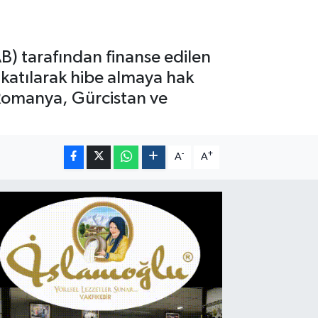
(AB) tarafından finanse edilen
katılarak hibe almaya hak
; Romanya, Gürcistan ve
-
+
A
A