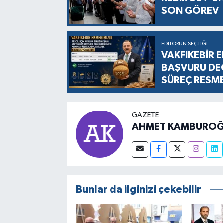
SON GÖREV
EDITÖRÜN SEÇTIĞI
VAKFIKEBİR E
BAŞVURU DEĞ
SÜREÇ RESM
GAZETE
AHMET KAMBUROĞ
Bunlar da ilginizi çekebilir