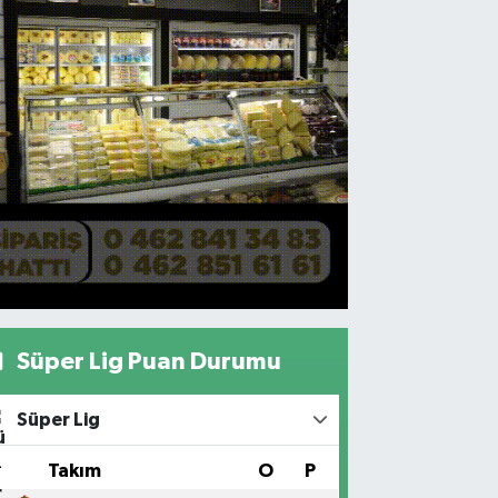
Süper Lig Puan Durumu
Süper Lig
#
Takım
O
P