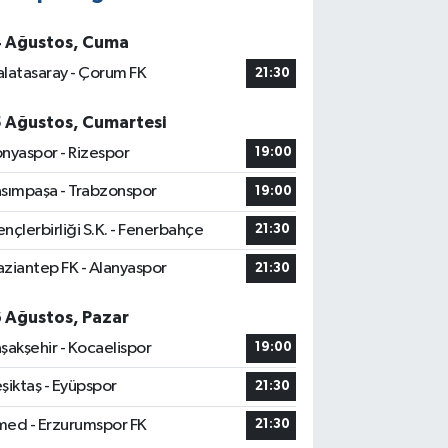
4 Ağustos, Cuma
latasaray - Çorum FK
21:30
5 Ağustos, Cumartesi
nyaspor - Rizespor
19:00
sımpaşa - Trabzonspor
19:00
nçlerbirliği S.K. - Fenerbahçe
21:30
ziantep FK - Alanyaspor
21:30
6 Ağustos, Pazar
şakşehir - Kocaelispor
19:00
şiktaş - Eyüpspor
21:30
ed - Erzurumspor FK
21:30