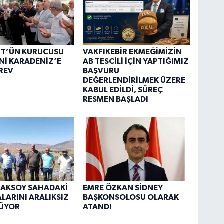
ÜT’ÜN KURUCUSU
VAKFIKEBİR EKMEĞİMİZİN
Nİ KARADENİZ’E
AB TESCİLİ İÇİN YAPTIĞIMIZ
REV
BAŞVURU
DEĞERLENDİRİLMEK ÜZERE
KABUL EDİLDİ, SÜREÇ
RESMEN BAŞLADI
 AKSOY SAHADAKİ
EMRE ÖZKAN SİDNEY
LARINI ARALIKSIZ
BAŞKONSOLOSU OLARAK
ÜYOR
ATANDI