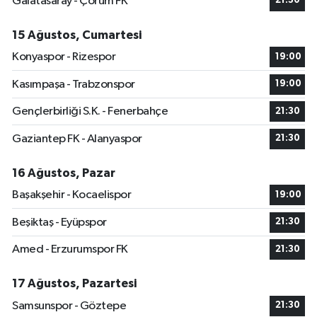
Galatasaray - Çorum FK
21:30
15 Ağustos, Cumartesi
Konyaspor - Rizespor
19:00
Kasımpaşa - Trabzonspor
19:00
Gençlerbirliği S.K. - Fenerbahçe
21:30
Gaziantep FK - Alanyaspor
21:30
16 Ağustos, Pazar
Başakşehir - Kocaelispor
19:00
Beşiktaş - Eyüpspor
21:30
Amed - Erzurumspor FK
21:30
17 Ağustos, Pazartesi
Samsunspor - Göztepe
21:30