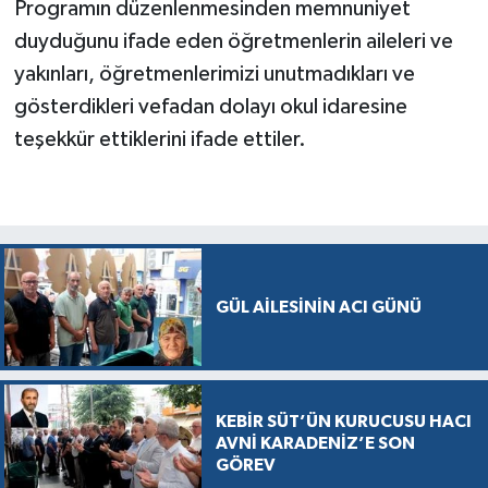
Programın düzenlenmesinden memnuniyet
duyduğunu ifade eden öğretmenlerin aileleri ve
yakınları, öğretmenlerimizi unutmadıkları ve
gösterdikleri vefadan dolayı okul idaresine
teşekkür ettiklerini ifade ettiler.
GÜL AİLESİNİN ACI GÜNÜ
KEBİR SÜT’ÜN KURUCUSU HACI
AVNİ KARADENİZ’E SON
GÖREV