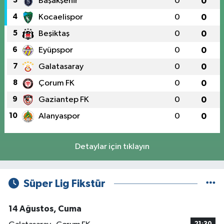
3
Başakşehir
0
0
4
Kocaelispor
0
0
5
Beşiktaş
0
0
6
Eyüpspor
0
0
7
Galatasaray
0
0
8
Çorum FK
0
0
9
Gaziantep FK
0
0
10
Alanyaspor
0
0
Detaylar için tıklayın
Süper Lig Fikstür
14 Ağustos, Cuma