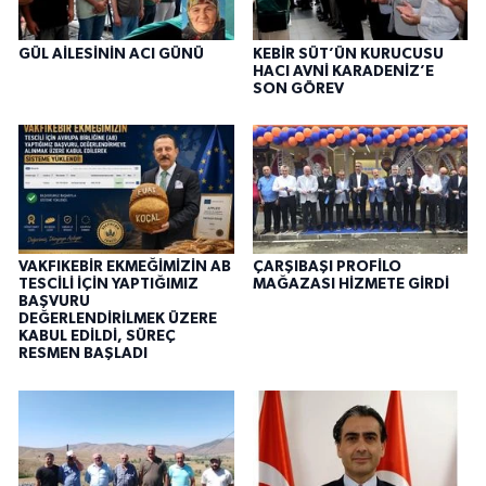
GÜL AİLESİNİN ACI GÜNÜ
KEBİR SÜT’ÜN KURUCUSU
HACI AVNİ KARADENİZ’E
SON GÖREV
VAKFIKEBİR EKMEĞİMİZİN AB
ÇARŞIBAŞI PROFİLO
TESCİLİ İÇİN YAPTIĞIMIZ
MAĞAZASI HİZMETE GİRDİ
BAŞVURU
DEĞERLENDİRİLMEK ÜZERE
KABUL EDİLDİ, SÜREÇ
RESMEN BAŞLADI