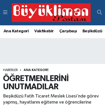
Vakfıkebir Hava Durumu
Vakfıkebir Trafik Yoğunluk Haritası
Ana Kategori
Vakfıkebir
Çarşıbaşı
Beşikdüzü
Süper Lig Puan Durumu ve Fikstür
Tüm Manşetler
Son Dakika Haberleri
HABERLER
ANA KATEGORI
ÖĞRETMENLERİNİ
Haber Arşivi
UNUTMADILAR
Beşikdüzü Fatih Ticaret Meslek Lisesi’nde görev
yapmış, hayatlarını eğiteme ve öğrencilerine