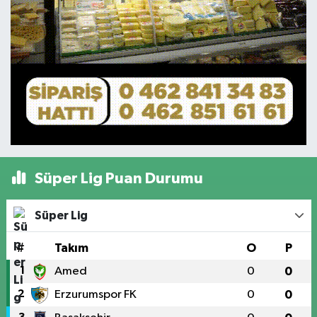
Süper Lig Puan Durumu
Süper Lig
#
Takım
O
P
1
Amed
0
0
2
Erzurumspor FK
0
0