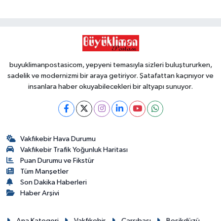
buyuklimanpostasicom, yepyeni temasıyla sizleri buluştururken,
sadelik ve modernizmi bir araya getiriyor. Şatafattan kaçınıyor ve
insanlara haber okuyabilecekleri bir altyapı sunuyor.
Vakfıkebir Hava Durumu
Vakfıkebir Trafik Yoğunluk Haritası
Puan Durumu ve Fikstür
Tüm Manşetler
Son Dakika Haberleri
Haber Arşivi
Ana Kategori
Vakfıkebir
Çarşıbaşı
Beşikdüzü