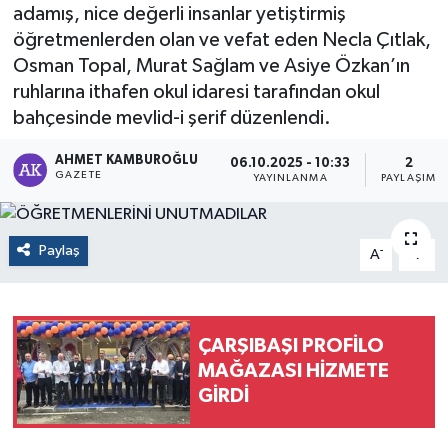
adamış, nice değerli insanlar yetiştirmiş
öğretmenlerden olan ve vefat eden Necla Çıtlak,
Osman Topal, Murat Sağlam ve Asiye Özkan’ın
ruhlarına ithafen okul idaresi tarafından okul
bahçesinde mevlid-i şerif düzenlendi.
AHMET KAMBUROĞLU
06.10.2025 - 10:33
2
GAZETE
YAYINLANMA
PAYLAŞIM
Paylaş
-
+
A
A
ÇARŞIBAŞI PROFİLO
MAĞAZASI HİZMETE
GİRDİ