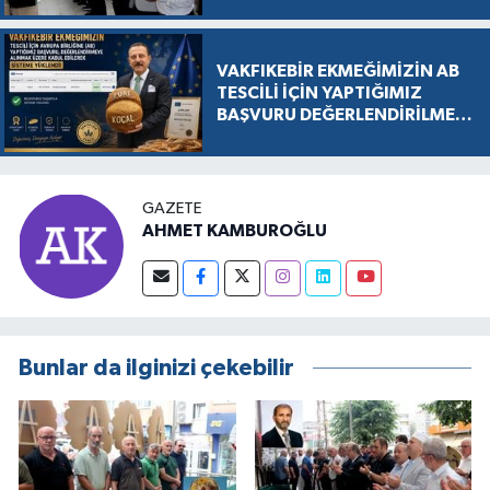
VAKFIKEBİR EKMEĞİMİZİN AB
TESCİLİ İÇİN YAPTIĞIMIZ
BAŞVURU DEĞERLENDİRİLMEK
ÜZERE KABUL EDİLDİ, SÜREÇ
RESMEN BAŞLADI
GAZETE
AHMET KAMBUROĞLU
Bunlar da ilginizi çekebilir