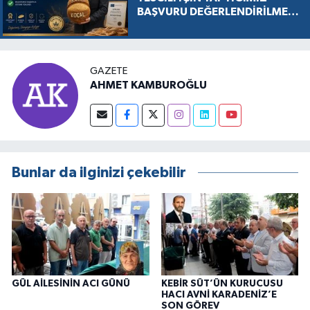
BAŞVURU DEĞERLENDİRİLMEK
ÜZERE KABUL EDİLDİ, SÜREÇ
RESMEN BAŞLADI
GAZETE
AHMET KAMBUROĞLU
Bunlar da ilginizi çekebilir
GÜL AİLESİNİN ACI GÜNÜ
KEBİR SÜT’ÜN KURUCUSU
HACI AVNİ KARADENİZ’E
SON GÖREV