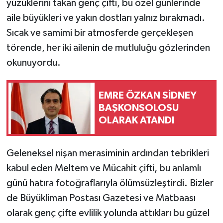
yüzüklerini takan genç çifti, bu özel günlerinde
aile büyükleri ve yakın dostları yalnız bırakmadı.
Sıcak ve samimi bir atmosferde gerçekleşen
törende, her iki ailenin de mutluluğu gözlerinden
okunuyordu.
EMRE ÖZKAN SİDNEY
BAŞKONSOLOSU
OLARAK ATANDI
Geleneksel nişan merasiminin ardından tebrikleri
kabul eden Meltem ve Mücahit çifti, bu anlamlı
günü hatıra fotoğraflarıyla ölümsüzleştirdi. Bizler
de Büyükliman Postası Gazetesi ve Matbaası
olarak genç çifte evlilik yolunda attıkları bu güzel