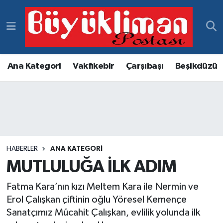
Vakfıkebir Hava Durumu
Vakfıkebir Trafik Yoğunluk Haritası
Ana Kategori
Vakfıkebir
Çarşıbaşı
Beşikdüzü
Süper Lig Puan Durumu ve Fikstür
Tüm Manşetler
Son Dakika Haberleri
HABERLER
ANA KATEGORI
MUTLULUĞA İLK ADIM
Haber Arşivi
Fatma Kara’nın kızı Meltem Kara ile Nermin ve
Erol Çalışkan çiftinin oğlu Yöresel Kemençe
Sanatçımız Mücahit Çalışkan, evlilik yolunda ilk