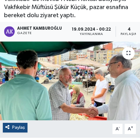
Vakfıkebir Müftüsü Şükür Küçük, pazar esnafına
bereket dolu ziyaret yaptı.
AHMET KAMBUROĞLU
19.09.2024 - 00:22
4
GAZETE
YAYINLANMA
PAYLAŞIM
Paylaş
-
+
A
A