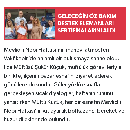
GELECEĞİN ÖZ BAKIM
DESTEK ELEMANLARI
SERTİFİKALARINI ALDI
Mevlid-i Nebi Haftası'nın manevi atmosferi
Vakfıkebir’de anlamlı bir buluşmaya sahne oldu.
İlçe Müftüsü Şükür Küçük, müftülük görevlileriyle
birlikte, ilçenin pazar esnafını ziyaret ederek
gönüllere dokundu. Güler yüzlü esnafla
gerçekleşen sıcak diyaloglar, haftanın ruhunu
yansıtırken Müftü Küçük, her bir esnafın Mevlid-i
Nebi Haftası’nı kutlayarak bol kazanç, bereket ve
huzur dileklerinde bulundu.