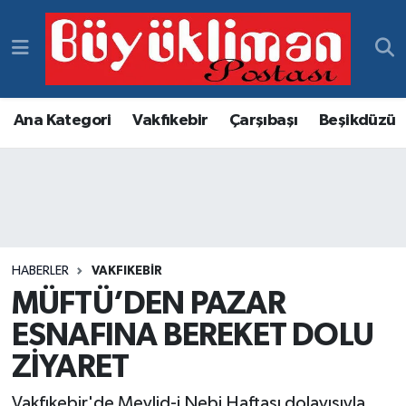
Vakfıkebir Hava Durumu
Vakfıkebir Trafik Yoğunluk Haritası
Ana Kategori
Vakfıkebir
Çarşıbaşı
Beşikdüzü
Süper Lig Puan Durumu ve Fikstür
Tüm Manşetler
Son Dakika Haberleri
HABERLER
VAKFIKEBIR
MÜFTÜ’DEN PAZAR
Haber Arşivi
ESNAFINA BEREKET DOLU
ZİYARET
Vakfıkebir'de Mevlid-i Nebi Haftası dolayısıyla