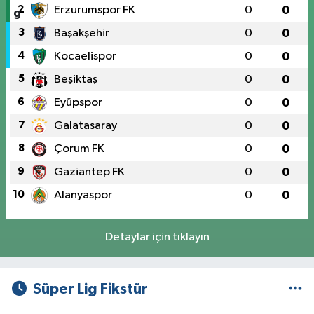
2
Erzurumspor FK
0
0
3
Başakşehir
0
0
4
Kocaelispor
0
0
5
Beşiktaş
0
0
6
Eyüpspor
0
0
7
Galatasaray
0
0
8
Çorum FK
0
0
9
Gaziantep FK
0
0
10
Alanyaspor
0
0
Detaylar için tıklayın
Süper Lig Fikstür