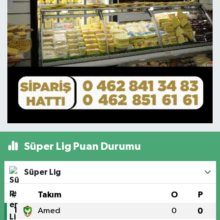
Süper Lig Puan Durumu
Süper Lig
#
Takım
O
P
1
Amed
0
0