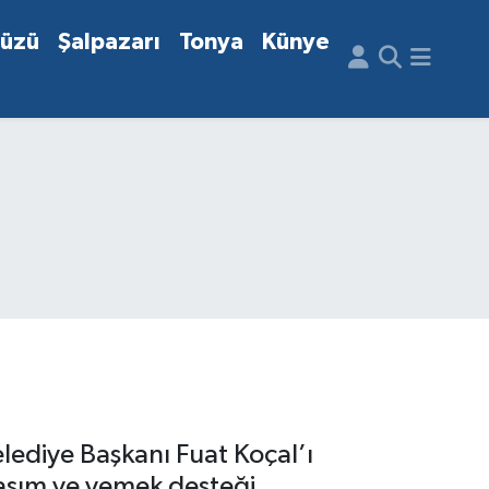
düzü
Şalpazarı
Tonya
Künye
elediye Başkanı Fuat Koçal’ı
ulaşım ve yemek desteği