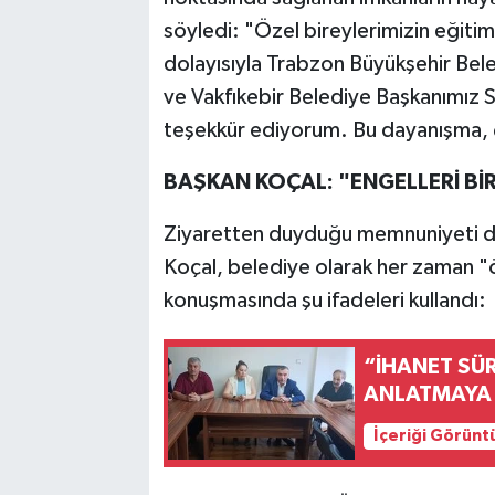
söyledi: "Özel bireylerimizin eğitimi
dolayısıyla Trabzon Büyükşehir Be
ve Vakfıkebir Belediye Başkanımız S
teşekkür ediyorum. Bu dayanışma, ço
BAŞKAN KOÇAL: "ENGELLERİ BİR
Ziyaretten duyduğu memnuniyeti dil
Koçal, belediye olarak her zaman "önc
konuşmasında şu ifadeleri kullandı:
“İHANET SÜ
ANLATMAYA 
İçeriği Görünt