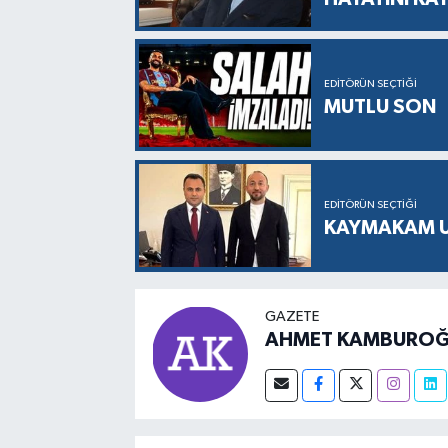
EDITÖRÜN SEÇTIĞI
MUTLU SON
EDITÖRÜN SEÇTIĞI
KAYMAKAM UZ
GAZETE
AHMET KAMBUROĞ