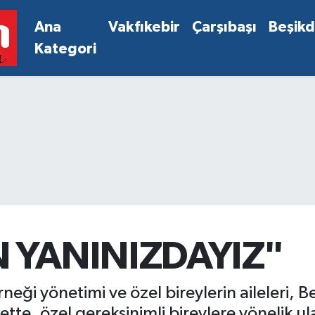
Ana
Vakfıkebir
Çarşıbaşı
Beşik
Kategori
 YANINIZDAYIZ"
eği yönetimi ve özel bireylerin aileleri, B
ette, özel gereksinimli bireylere yönelik 