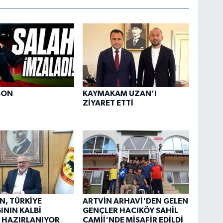
SON
KAYMAKAM UZAN’I
ZİYARET ETTİ
N, TÜRKİYE
ARTVİN ARHAVİ'DEN GELEN
ĞININ KALBİ
GENÇLER HACIKÖY SAHİL
 HAZIRLANIYOR
CAMİİ'NDE MİSAFİR EDİLDİ