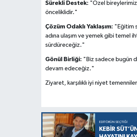
Sürekli Destek:
"Özel bireylerimiz 
önceliklidir."
Çözüm Odaklı Yaklaşım:
"Eğitim s
adına ulaşım ve yemek gibi temel ih
sürdüreceğiz."
Gönül Birliği:
"Biz sadece bugün de
devam edeceğiz."
Ziyaret, karşılıklı iyi niyet temennil
EDITÖRÜN SEÇTIĞI
KEBİR SÜT’Ü
HAYATINI KA