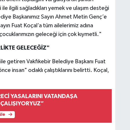
 ile ilgili sağladıkları yemek ve ulaşım desteği
lediye Başkanımız Sayın Ahmet Metin Genç’e
ayın Fuat Koçal’a tüm ailelerimiz adına
cuklarımızın geleceği için çok kıymetli."
LİKTE GELECEĞİZ"
e getiren Vakfıkebir Belediye Başkanı Fuat
e insan" odaklı çalıştıklarını belirtti. Koçal,
RECİ YASALARINI VATANDAŞA
ÇALIŞIYORYUZ”
üle