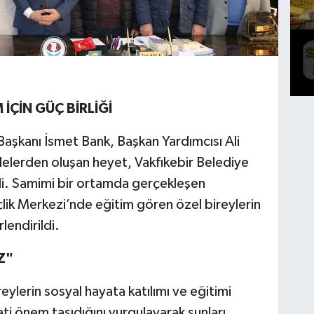
İÇİN GÜÇ BİRLİĞİ
aşkanı İsmet Bank, Başkan Yardımcısı Ali
ilelerden oluşan heyet, Vakfıkebir Belediye
ldi. Samimi bir ortamda gerçekleşen
k Merkezi’nde eğitim gören özel bireylerin
lendirildi.
Z"
ylerin sosyal hayata katılımı ve eğitimi
ti önem taşıdığını vurgulayarak şunları