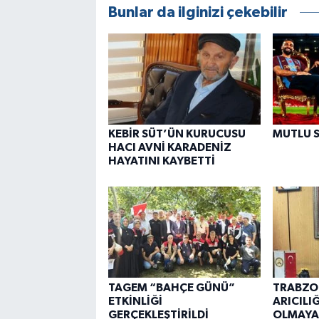
Bunlar da ilginizi çekebilir
KEBİR SÜT’ÜN KURUCUSU
MUTLU 
HACI AVNİ KARADENİZ
HAYATINI KAYBETTİ
TAGEM “BAHÇE GÜNÜ”
TRABZO
ETKİNLİĞİ
ARICILI
GERÇEKLEŞTİRİLDİ
OLMAYA