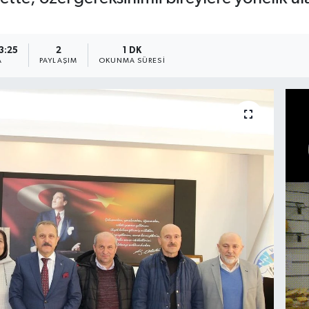
3:25
2
1 DK
A
PAYLAŞIM
OKUNMA SÜRESI