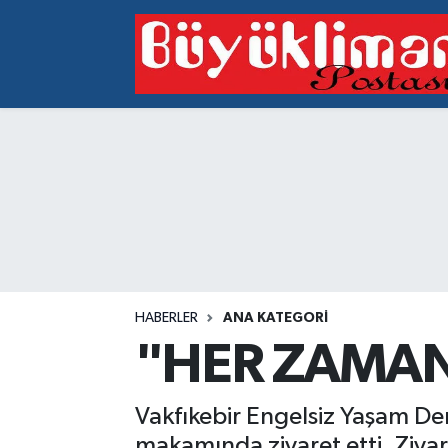
Vakfıkebir Hava Durumu
Vakfıkebir Trafik Yoğunluk Haritası
Süper Lig Puan Durumu ve Fikstür
Tüm Manşetler
Son Dakika Haberleri
HABERLER
ANA KATEGORI
Haber Arşivi
"HER ZAMAN
Vakfıkebir Engelsiz Yaşam Dern
makamında ziyaret etti. Ziyar