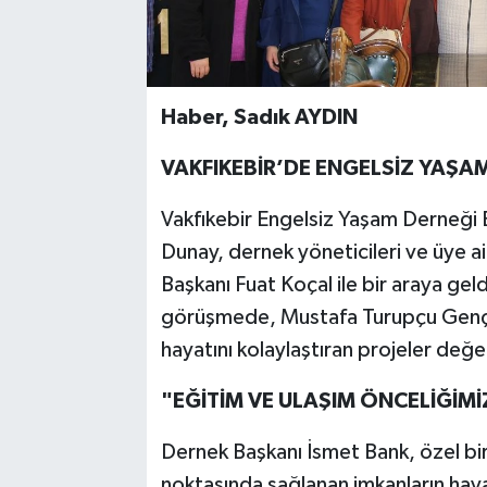
Haber, Sadık AYDIN
VAKFIKEBİR’DE ENGELSİZ YAŞAM 
Vakfıkebir Engelsiz Yaşam Derneği B
Dunay, dernek yöneticileri ve üye a
Başkanı Fuat Koçal ile bir araya ge
görüşmede, Mustafa Turupçu Gençli
hayatını kolaylaştıran projeler değer
"EĞİTİM VE ULAŞIM ÖNCELİĞİMİ
Dernek Başkanı İsmet Bank, özel bire
noktasında sağlanan imkanların haya