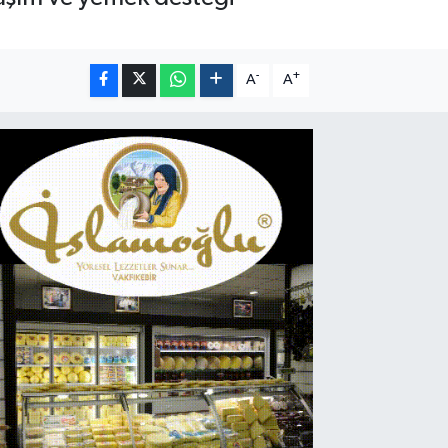
-
+
A
A