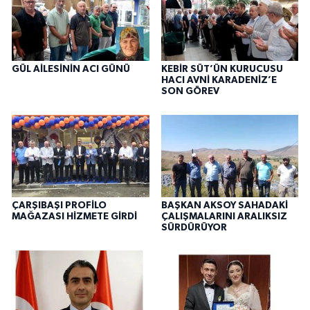
GÜL AİLESİNİN ACI GÜNÜ
KEBİR SÜT’ÜN KURUCUSU
HACI AVNİ KARADENİZ’E
SON GÖREV
ÇARŞIBAŞI PROFİLO
BAŞKAN AKSOY SAHADAKİ
MAĞAZASI HİZMETE GİRDİ
ÇALIŞMALARINI ARALIKSIZ
SÜRDÜRÜYOR