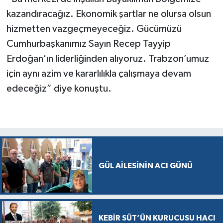
kazandıracağız. Ekonomik şartlar ne olursa olsun
hizmetten vazgeçmeyeceğiz. Gücümüzü
Cumhurbaşkanımız Sayın Recep Tayyip
Erdoğan’ın liderliğinden alıyoruz. Trabzon’umuz
için aynı azim ve kararlılıkla çalışmaya devam
edeceğiz” diye konuştu.
GÜL AİLESİNİN ACI GÜNÜ
KEBİR SÜT’ÜN KURUCUSU HACI