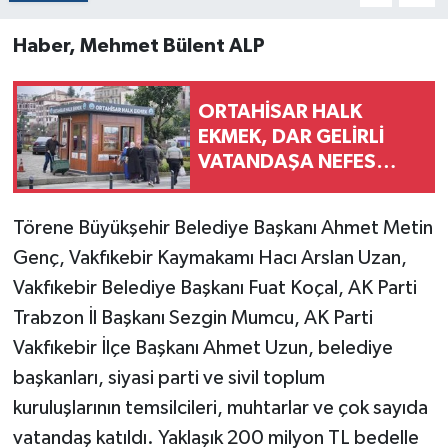
Haber, Mehmet Bülent ALP
ORTAHİSAR HALK
EKMEK, DAR GELİRLİ
VATANDAŞA NEFES
ALDIRIYOR
Törene Büyükşehir Belediye Başkanı Ahmet Metin
Genç, Vakfıkebir Kaymakamı Hacı Arslan Uzan,
Vakfıkebir Belediye Başkanı Fuat Koçal, AK Parti
Trabzon İl Başkanı Sezgin Mumcu, AK Parti
Vakfıkebir İlçe Başkanı Ahmet Uzun, belediye
başkanları, siyasi parti ve sivil toplum
kuruluşlarının temsilcileri, muhtarlar ve çok sayıda
vatandaş katıldı. Yaklaşık 200 milyon TL bedelle