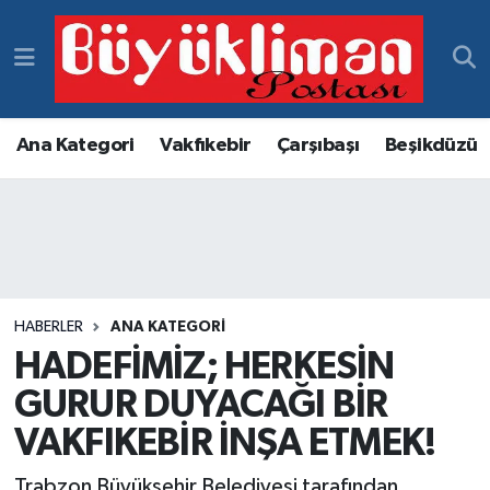
Vakfıkebir Hava Durumu
Vakfıkebir Trafik Yoğunluk Haritası
Ana Kategori
Vakfıkebir
Çarşıbaşı
Beşikdüzü
Süper Lig Puan Durumu ve Fikstür
Tüm Manşetler
Son Dakika Haberleri
HABERLER
ANA KATEGORI
HADEFİMİZ; HERKESİN
Haber Arşivi
GURUR DUYACAĞI BİR
VAKFIKEBİR İNŞA ETMEK!
Trabzon Büyükşehir Belediyesi tarafından