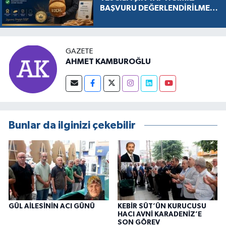
BAŞVURU DEĞERLENDİRİLMEK
ÜZERE KABUL EDİLDİ, SÜREÇ
RESMEN BAŞLADI
GAZETE
AHMET KAMBUROĞLU
Bunlar da ilginizi çekebilir
GÜL AİLESİNİN ACI GÜNÜ
KEBİR SÜT’ÜN KURUCUSU
HACI AVNİ KARADENİZ’E
SON GÖREV