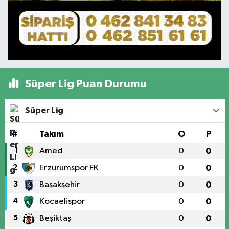
Süper Lig Puan Durumu
Süper Lig
#
Takım
O
P
1
Amed
0
0
2
Erzurumspor FK
0
0
3
Başakşehir
0
0
4
Kocaelispor
0
0
5
Beşiktaş
0
0