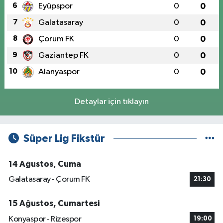
6
Eyüpspor
0
0
7
Galatasaray
0
0
8
Çorum FK
0
0
9
Gaziantep FK
0
0
10
Alanyaspor
0
0
Detaylar için tıklayın
Süper Lig Fikstür
14 Ağustos, Cuma
Galatasaray - Çorum FK
21:30
15 Ağustos, Cumartesi
Konyaspor - Rizespor
19:00