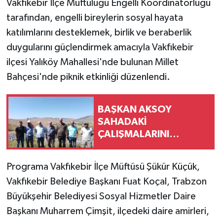
Vakfıkebir İlçe Müftülüğü Engelli Koordinatörlüğü
tarafından, engelli bireylerin sosyal hayata
katılımlarını desteklemek, birlik ve beraberlik
duygularını güçlendirmek amacıyla Vakfıkebir
ilçesi Yalıköy Mahallesi'nde bulunan Millet
Bahçesi'nde piknik etkinliği düzenlendi.
BAŞKAN AKSOY
SAHADAKİ
ÇALIŞMALARINI
ARALIKSIZ
SÜRDÜRÜYOR
Programa Vakfıkebir İlçe Müftüsü Şükür Küçük,
Vakfıkebir Belediye Başkanı Fuat Koçal, Trabzon
Büyükşehir Belediyesi Sosyal Hizmetler Daire
Başkanı Muharrem Çimşit, ilçedeki daire amirleri,