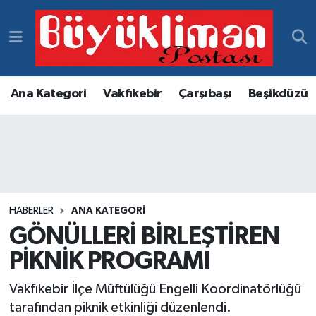
Vakfıkebir Hava Durumu
Vakfıkebir Trafik Yoğunluk Haritası
Ana Kategori
Vakfıkebir
Çarşıbaşı
Beşikdüzü
Süper Lig Puan Durumu ve Fikstür
Tüm Manşetler
Son Dakika Haberleri
HABERLER
ANA KATEGORI
GÖNÜLLERİ BİRLEŞTİREN
Haber Arşivi
PİKNİK PROGRAMI
Vakfıkebir İlçe Müftülüğü Engelli Koordinatörlüğü
tarafından piknik etkinliği düzenlendi.