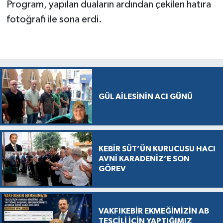
Program, yapılan duaların ardından çekilen hatıra
fotoğrafı ile sona erdi.
GÜL AİLESİNİN ACI GÜNÜ
KEBİR SÜT’ÜN KURUCUSU HACI
AVNİ KARADENİZ’E SON
GÖREV
VAKFIKEBİR EKMEĞİMİZİN AB
TESCİLİ İÇİN YAPTIĞIMIZ