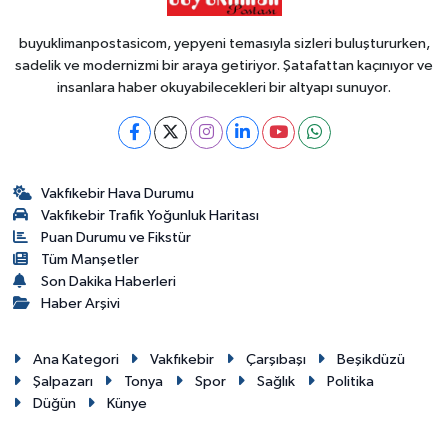
buyuklimanpostasicom, yepyeni temasıyla sizleri buluştururken,
sadelik ve modernizmi bir araya getiriyor. Şatafattan kaçınıyor ve
insanlara haber okuyabilecekleri bir altyapı sunuyor.
Vakfıkebir Hava Durumu
Vakfıkebir Trafik Yoğunluk Haritası
Puan Durumu ve Fikstür
Tüm Manşetler
Son Dakika Haberleri
Haber Arşivi
Ana Kategori
Vakfıkebir
Çarşıbaşı
Beşikdüzü
Şalpazarı
Tonya
Spor
Sağlık
Politika
Düğün
Künye