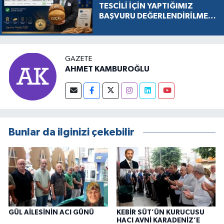
TESCİLİ İÇİN YAPTIĞIMIZ
BAŞVURU DEĞERLENDİRİLMEK
ÜZERE KABUL EDİLDİ, SÜREÇ
RESMEN BAŞLADI
GAZETE
AHMET KAMBUROĞLU
Bunlar da ilginizi çekebilir
GÜL AİLESİNİN ACI GÜNÜ
KEBİR SÜT’ÜN KURUCUSU
HACI AVNİ KARADENİZ’E