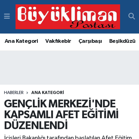
Vakfıkebir Hava Durumu
Vakfıkebir Trafik Yoğunluk Haritası
Ana Kategori
Vakfıkebir
Çarşıbaşı
Beşikdüzü
Süper Lig Puan Durumu ve Fikstür
Tüm Manşetler
Son Dakika Haberleri
HABERLER
ANA KATEGORI
GENÇLİK MERKEZİ'NDE
Haber Arşivi
KAPSAMLI AFET EĞİTİMİ
DÜZENLENDİ
İçişleri Bakanlığı tarafından başlatılan Afet Eğitim