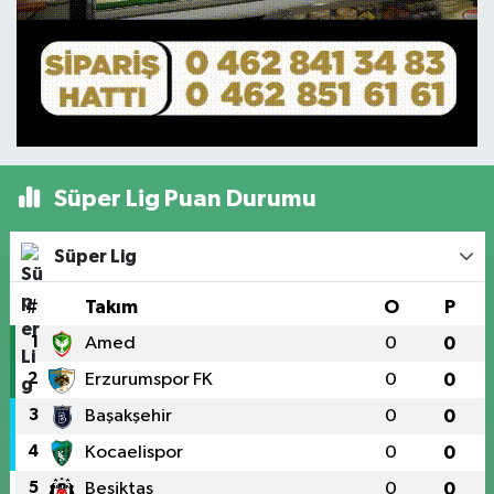
Süper Lig Puan Durumu
Süper Lig
#
Takım
O
P
1
Amed
0
0
2
Erzurumspor FK
0
0
3
Başakşehir
0
0
4
Kocaelispor
0
0
5
Beşiktaş
0
0