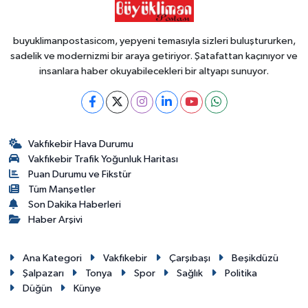
buyuklimanpostasicom, yepyeni temasıyla sizleri buluştururken,
sadelik ve modernizmi bir araya getiriyor. Şatafattan kaçınıyor ve
insanlara haber okuyabilecekleri bir altyapı sunuyor.
Vakfıkebir Hava Durumu
Vakfıkebir Trafik Yoğunluk Haritası
Puan Durumu ve Fikstür
Tüm Manşetler
Son Dakika Haberleri
Haber Arşivi
Ana Kategori
Vakfıkebir
Çarşıbaşı
Beşikdüzü
Şalpazarı
Tonya
Spor
Sağlık
Politika
Düğün
Künye