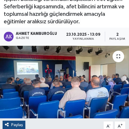
Seferberliği kapsamında, afet bilincini artırmak ve
toplumsal hazırlığı güçlendirmek amacıyla
eğitimler aralıksız sürdürülüyor.
AHMET KAMBUROĞLU
23.10.2025 - 13:09
2
GAZETE
YAYINLANMA
PAYLAŞIM
Paylaş
-
+
A
A