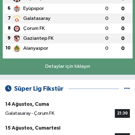
6
Eyüpspor
0
0
7
Galatasaray
0
0
8
Çorum FK
0
0
9
Gaziantep FK
0
0
10
Alanyaspor
0
0
Detaylar için tıklayın
Süper Lig Fikstür
14 Ağustos, Cuma
Galatasaray - Çorum FK
21:30
15 Ağustos, Cumartesi