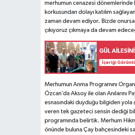
merhumun cenazesi dönemlerinde ko
korkusundan dolayı katılım sağlayam
zaman devam ediyor. Bizde onursal 
çıkıyoruz çıkmaya da devam edeceğ
GÜL AİLESİN
İçeriği Görünt
Merhumun Anma Programını Organi
Özcan’da Aksoy ile olan Anılarını 
esnasındaki duyduğu bilgiden yola ç
veren tek gazeteci sensin dediği bi
programında belirtik. Merhum Hikme
önünde buluna Çay bahçesindeki sağl