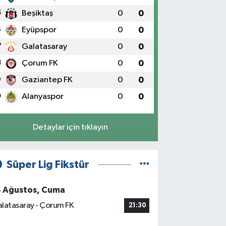
5
Beşiktaş
0
0
6
Eyüpspor
0
0
7
Galatasaray
0
0
8
Çorum FK
0
0
9
Gaziantep FK
0
0
0
Alanyaspor
0
0
Detaylar için tıklayın
Süper Lig Fikstür
4 Ağustos, Cuma
latasaray - Çorum FK
21:30