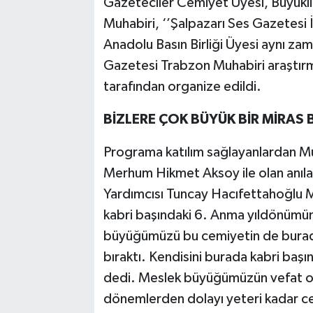
Gazeteciler Cemiyet Üyesi, Büyük
Muhabiri, ‘’Şalpazarı Ses Gazetesi İ
Anadolu Basın Birliği Üyesi aynı 
Gazetesi Trabzon Muhabiri araştır
tarafından organize edildi.
BİZLERE ÇOK BÜYÜK BİR MİRAS 
Programa katılım sağlayanlardan M
Merhum Hikmet Aksoy ile olan anılar
Yardımcısı Tuncay Hacıfettahoğlu 
kabri başındaki 6. Anma yıldönümü
büyüğümüzü bu cemiyetin de burada
bıraktı. Kendisini burada kabri baş
dedi. Meslek büyüğümüzün vefat o 
dönemlerden dolayı yeteri kadar ce