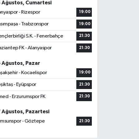
5 Ağustos, Cumartesi
nyaspor - Rizespor
19:00
sımpaşa - Trabzonspor
19:00
nçlerbirliği S.K. - Fenerbahçe
21:30
ziantep FK - Alanyaspor
21:30
6 Ağustos, Pazar
şakşehir - Kocaelispor
19:00
şiktaş - Eyüpspor
21:30
ed - Erzurumspor FK
21:30
7 Ağustos, Pazartesi
msunspor - Göztepe
21:30