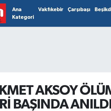
Ana
Vakfıkebir
Çarşıbaşı
Beşik
Kategori
İKMET AKSOY ÖLÜ
Rİ BAŞINDA ANILD