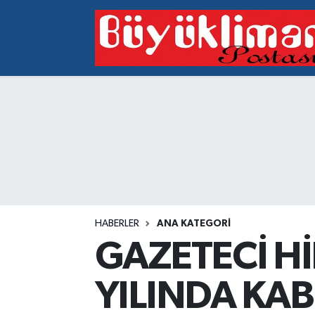
Vakfıkebir Hava Durumu
Vakfıkebir Trafik Yoğunluk Haritası
Süper Lig Puan Durumu ve Fikstür
Tüm Manşetler
Son Dakika Haberleri
HABERLER
ANA KATEGORI
Haber Arşivi
GAZETECİ H
YILINDA KAB