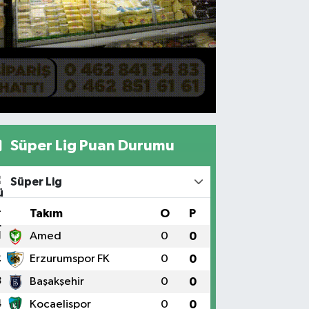
Süper Lig Puan Durumu
Süper Lig
#
Takım
O
P
1
Amed
0
0
2
Erzurumspor FK
0
0
3
Başakşehir
0
0
4
Kocaelispor
0
0