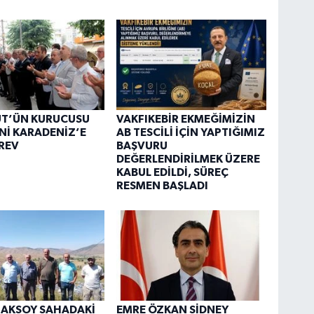
ÜT’ÜN KURUCUSU
VAKFIKEBİR EKMEĞİMİZİN
Nİ KARADENİZ’E
AB TESCİLİ İÇİN YAPTIĞIMIZ
REV
BAŞVURU
DEĞERLENDİRİLMEK ÜZERE
KABUL EDİLDİ, SÜREÇ
RESMEN BAŞLADI
 AKSOY SAHADAKİ
EMRE ÖZKAN SİDNEY