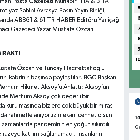
liman Posta Gazetesi Muhabiri İHA & BHA
mtiyaz Sahibi Avrasya Basın Yayın Birliği,
zamanda ABB61 & 61 TR HABER Editörü Yeniçağ
macı Gazeteci Yazar Mustafa Özcan
BIRAKTI
1
ustafa Özcan ve Tuncay Hacıfettahoğlu
ını kabrinin başında paylaştılar. BGC Başkan
Merhum Hikmet Aksoy’u Anlattı; Aksoy’un
nde Merhum Aksoy çok değerli bir
 kurulmasında bizlere çok büyük bir miras
ında rahmetle anıyoruz mekânı cennet olsun
1
zamanlarda pandeminin en yoğun sıkıntılı
Ga
nazeye katılım sağlanamadı. İnsanların