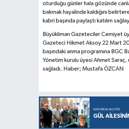
oturduğu günler hala gözünde canlan
bakmak hayalinde kaldığını belirter
kabri başında paylaştı katılım sağla
Büyükliman Gazeteciler Cemiyet üy
Gazeteci Hikmet Aksoy 22 Mart 202
başındaki anma programına BGC Ba
Yönetim kurulu üyesi Ahmet Saraç, 
sağladı. Haber; Mustafa ÖZCAN
EDITÖRÜN SEÇTIĞI
GÜL AİLESİNİ