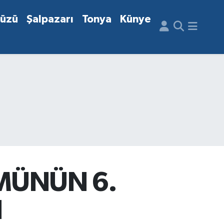
düzü
Şalpazarı
Tonya
Künye
MÜNÜN 6.
I