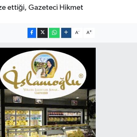
e ettiği, Gazeteci Hikmet
-
+
A
A