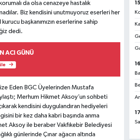
1
rumalı da olsa cenazeye hastalık
adılar. Biz kendisini unutmuyoruz eserleri her
Ko
kurucu başkanımızın eserlerine sahip
Ka
iz dedi.
Ge
Ga
İN ACI GÜNÜ
1
üle
Ba
Be
ze Eden BGC Üyelerinden Mustafa
Paylaştı; Merhum Hikmet Aksoy’un sohbeti
Am
ıkarak kendisini duygulandıran hediyeleri
1
lgisini bir kez daha kabri başında anma
Sa
t Aksoy ile beraber Vakfıkebir Belediyesi
ıklı günlerinde Çınar ağacın altında