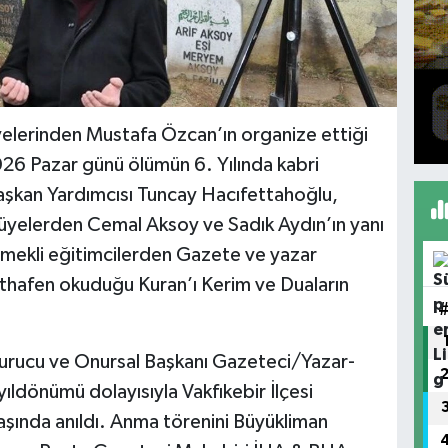
elerinden Mustafa Özcan’ın organize ettiği
6 Pazar günü ölümün 6. Yılında kabri
şkan Yardımcısı Tuncay Hacıfettahoğlu,
üyelerden Cemal Aksoy ve Sadık Aydın’ın yanı
 emekli eğitimcilerden Gazete ve yazar
ithafen okuduğu Kuran’ı Kerim ve Duaların
urucu ve Onursal Başkanı Gazeteci/Yazar-
ıldönümü dolayısıyla Vakfıkebir İlçesi
aşında anıldı. Anma törenini Büyükliman