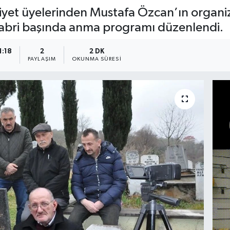
yet üyelerinden Mustafa Özcan’ın organiz
kabri başında anma programı düzenlendi.
1:18
2
2 DK
A
PAYLAŞIM
OKUNMA SÜRESI