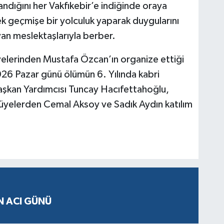
dığını her Vakfıkebir’e indiğinde oraya
ek geçmişe bir yolculuk yaparak duygularını
yan meslektaşlarıyla berber.
elerinden Mustafa Özcan’ın organize ettiği
6 Pazar günü ölümün 6. Yılında kabri
şkan Yardımcısı Tuncay Hacıfettahoğlu,
üyelerden Cemal Aksoy ve Sadık Aydın katılım
N ACI GÜNÜ