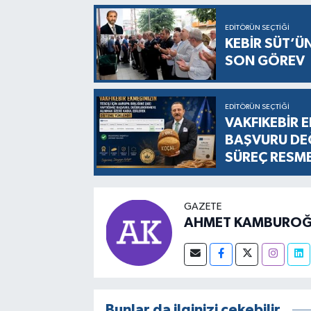
EDITÖRÜN SEÇTIĞI
KEBİR SÜT’Ü
SON GÖREV
EDITÖRÜN SEÇTIĞI
VAKFIKEBİR E
BAŞVURU DEĞ
SÜREÇ RESM
GAZETE
AHMET KAMBUROĞ
Bunlar da ilginizi çekebilir