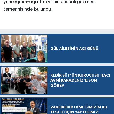
yeni eğitim-öğretim yılının başarılı geçmesi
temennisinde bulundu.
GÜL AİLESİNİN ACI GÜNÜ
KEBİR SÜT’ÜN KURUCUSU HACI
AVNİ KARADENİZ’E SON
GÖREV
VAKFIKEBİR EKMEĞİMİZİN AB
TESCİLİ İÇİN YAPTIĞIMIZ