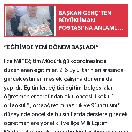
BAŞKAN GENÇ’TEN
BÜYÜKLİMAN
POSTASI’NA ANLAMLI
TEBRİK
“EĞİTİMDE YENİ DÖNEM BAŞLADI”
İlçe Millî Eğitim Müdürlüğü koordinesinde
düzenlenen eğitimler, 2-6 Eylül tarihleri arasında
gerçekleştirilen mesleki çalışma döneminde
yapıldı. Eğitimler, eğitici eğitimi belgesi alan
öğretmenler tarafından okul öncesi, ilkokul 1,
ortaokul 5, ortaöğretim hazırlık ve 9'uncu sınıf
düzeyinde öncelikle bu sınıflarda derslere girecek
öğretmenlere yönelik İl ve İlçe Millî Eğitim