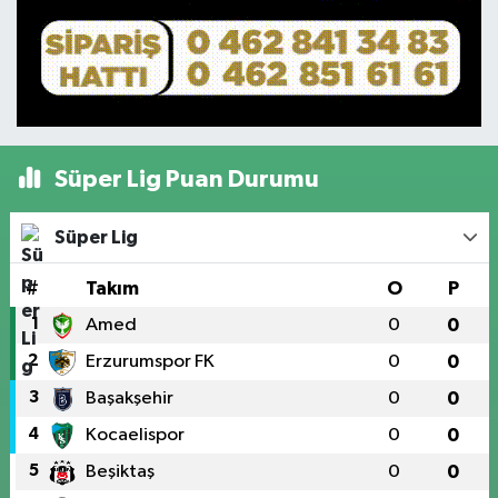
Süper Lig Puan Durumu
Süper Lig
#
Takım
O
P
1
Amed
0
0
2
Erzurumspor FK
0
0
3
Başakşehir
0
0
4
Kocaelispor
0
0
5
Beşiktaş
0
0