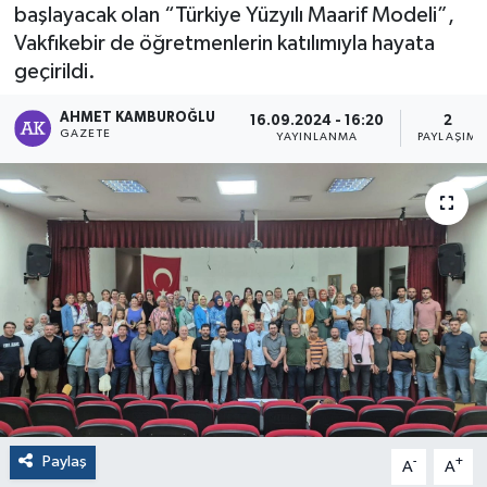
başlayacak olan “Türkiye Yüzyılı Maarif Modeli”,
Vakfıkebir de öğretmenlerin katılımıyla hayata
geçirildi.
AHMET KAMBUROĞLU
16.09.2024 - 16:20
2
GAZETE
YAYINLANMA
PAYLAŞIM
Paylaş
-
+
A
A