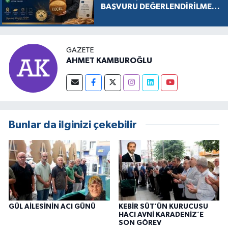
BAŞVURU DEĞERLENDİRİLMEK
ÜZERE KABUL EDİLDİ, SÜREÇ
RESMEN BAŞLADI
GAZETE
AHMET KAMBUROĞLU
Bunlar da ilginizi çekebilir
GÜL AİLESİNİN ACI GÜNÜ
KEBİR SÜT’ÜN KURUCUSU
HACI AVNİ KARADENİZ’E
SON GÖREV