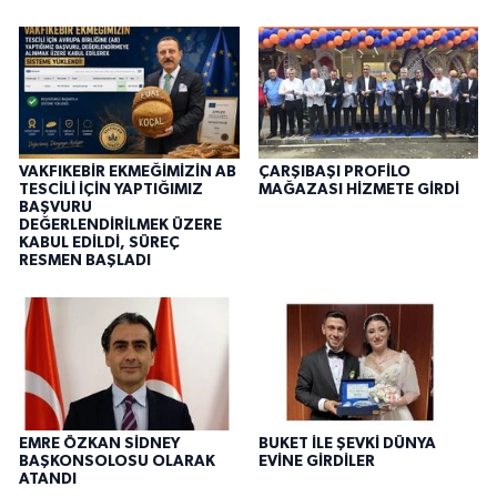
VAKFIKEBİR EKMEĞİMİZİN AB
ÇARŞIBAŞI PROFİLO
TESCİLİ İÇİN YAPTIĞIMIZ
MAĞAZASI HİZMETE GİRDİ
BAŞVURU
DEĞERLENDİRİLMEK ÜZERE
KABUL EDİLDİ, SÜREÇ
RESMEN BAŞLADI
EMRE ÖZKAN SİDNEY
BUKET İLE ŞEVKİ DÜNYA
BAŞKONSOLOSU OLARAK
EVİNE GİRDİLER
ATANDI