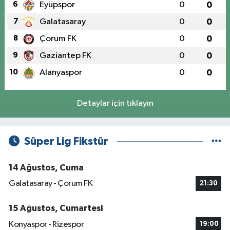
6
Eyüpspor
0
0
7
Galatasaray
0
0
8
Çorum FK
0
0
9
Gaziantep FK
0
0
10
Alanyaspor
0
0
Detaylar için tıklayın
Süper Lig Fikstür
14 Ağustos, Cuma
Galatasaray - Çorum FK
21:30
15 Ağustos, Cumartesi
Konyaspor - Rizespor
19:00