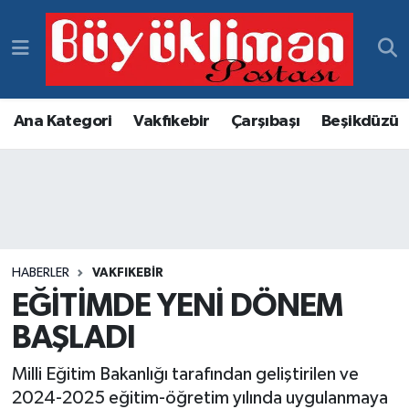
Vakfıkebir Hava Durumu
Vakfıkebir Trafik Yoğunluk Haritası
Ana Kategori
Vakfıkebir
Çarşıbaşı
Beşikdüzü
Süper Lig Puan Durumu ve Fikstür
Tüm Manşetler
Son Dakika Haberleri
HABERLER
VAKFIKEBIR
EĞİTİMDE YENİ DÖNEM
Haber Arşivi
BAŞLADI
Milli Eğitim Bakanlığı tarafından geliştirilen ve
2024-2025 eğitim-öğretim yılında uygulanmaya