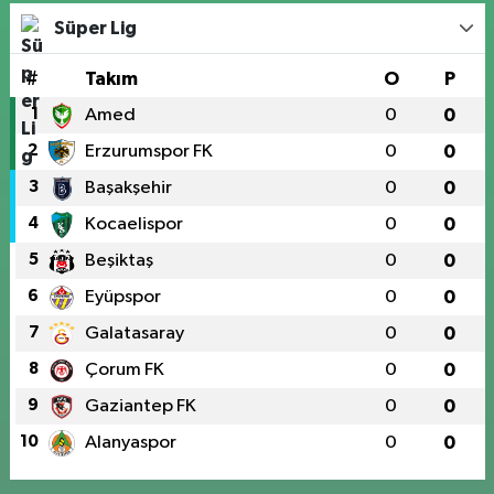
Süper Lig
#
Takım
O
P
1
Amed
0
0
2
Erzurumspor FK
0
0
3
Başakşehir
0
0
4
Kocaelispor
0
0
5
Beşiktaş
0
0
6
Eyüpspor
0
0
7
Galatasaray
0
0
8
Çorum FK
0
0
9
Gaziantep FK
0
0
10
Alanyaspor
0
0