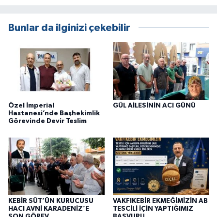
Bunlar da ilginizi çekebilir
Özel İmperial
GÜL AİLESİNİN ACI GÜNÜ
Hastanesi’nde Başhekimlik
Görevinde Devir Teslim
KEBİR SÜT’ÜN KURUCUSU
VAKFIKEBİR EKMEĞİMİZİN AB
HACI AVNİ KARADENİZ’E
TESCİLİ İÇİN YAPTIĞIMIZ
SON GÖREV
BAŞVURU