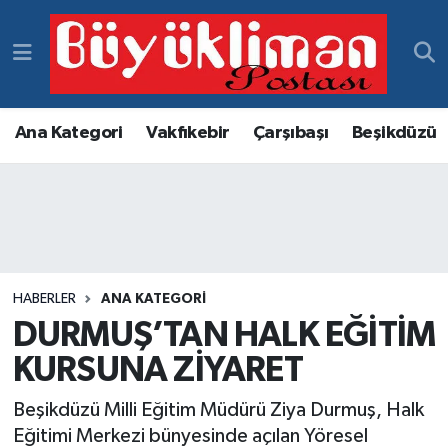
Vakfıkebir Hava Durumu
Vakfıkebir Trafik Yoğunluk Haritası
Ana Kategori
Vakfıkebir
Çarşıbaşı
Beşikdüzü
Süper Lig Puan Durumu ve Fikstür
Tüm Manşetler
Son Dakika Haberleri
HABERLER
ANA KATEGORI
DURMUŞ’TAN HALK EĞİTİM
Haber Arşivi
KURSUNA ZİYARET
Beşikdüzü Milli Eğitim Müdürü Ziya Durmuş, Halk
Eğitimi Merkezi bünyesinde açılan Yöresel