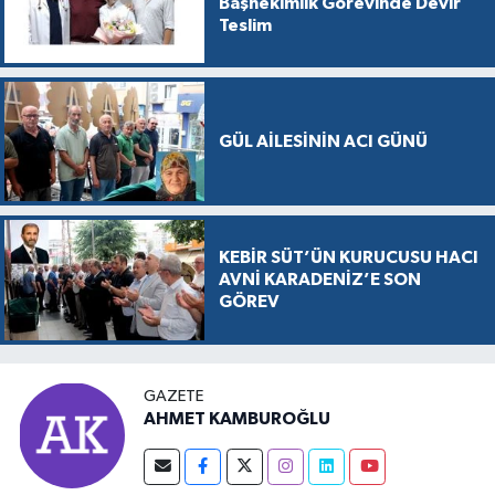
Başhekimlik Görevinde Devir
Teslim
GÜL AİLESİNİN ACI GÜNÜ
KEBİR SÜT’ÜN KURUCUSU HACI
AVNİ KARADENİZ’E SON
GÖREV
GAZETE
AHMET KAMBUROĞLU