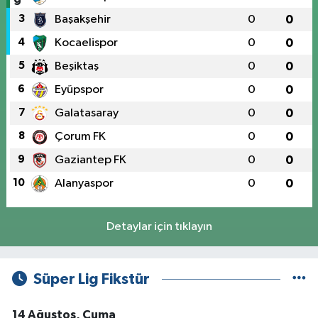
3
Başakşehir
0
0
4
Kocaelispor
0
0
5
Beşiktaş
0
0
6
Eyüpspor
0
0
7
Galatasaray
0
0
8
Çorum FK
0
0
9
Gaziantep FK
0
0
10
Alanyaspor
0
0
Detaylar için tıklayın
Süper Lig Fikstür
14 Ağustos, Cuma