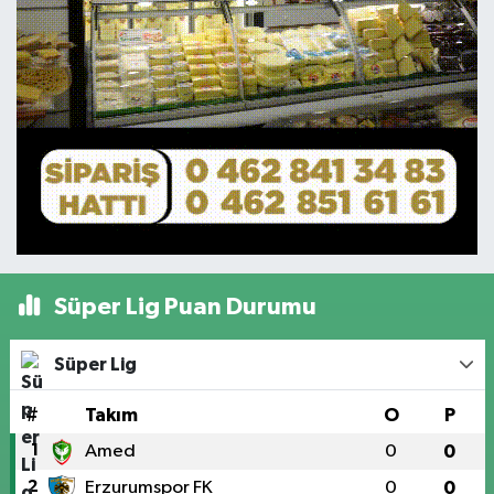
Süper Lig Puan Durumu
Süper Lig
#
Takım
O
P
1
Amed
0
0
2
Erzurumspor FK
0
0