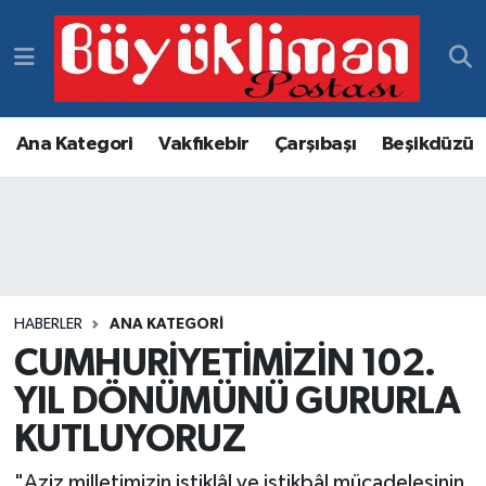
Vakfıkebir Hava Durumu
Vakfıkebir Trafik Yoğunluk Haritası
Ana Kategori
Vakfıkebir
Çarşıbaşı
Beşikdüzü
Süper Lig Puan Durumu ve Fikstür
Tüm Manşetler
Son Dakika Haberleri
HABERLER
ANA KATEGORI
CUMHURİYETİMİZİN 102.
Haber Arşivi
YIL DÖNÜMÜNÜ GURURLA
KUTLUYORUZ
"Aziz milletimizin istiklâl ve istikbâl mücadelesinin