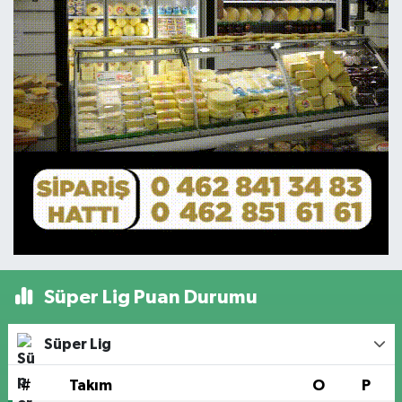
Süper Lig Puan Durumu
Süper Lig
#
Takım
O
P