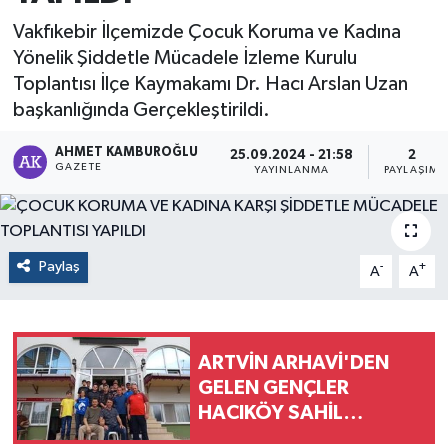
Vakfıkebir İlçemizde Çocuk Koruma ve Kadına
Yönelik Şiddetle Mücadele İzleme Kurulu
Toplantısı İlçe Kaymakamı Dr. Hacı Arslan Uzan
başkanlığında Gerçekleştirildi.
AHMET KAMBUROĞLU
25.09.2024 - 21:58
2
GAZETE
YAYINLANMA
PAYLAŞIM
Paylaş
-
+
A
A
ARTVİN ARHAVİ'DEN
GELEN GENÇLER
HACIKÖY SAHİL
CAMİİ'NDE MİSAFİR