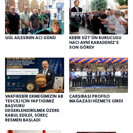
GÜL AİLESİNİN ACI GÜNÜ
KEBİR SÜT’ÜN KURUCUSU
HACI AVNİ KARADENİZ’E
SON GÖREV
VAKFIKEBİR EKMEĞİMİZİN AB
ÇARŞIBAŞI PROFİLO
TESCİLİ İÇİN YAPTIĞIMIZ
MAĞAZASI HİZMETE GİRDİ
BAŞVURU
DEĞERLENDİRİLMEK ÜZERE
KABUL EDİLDİ, SÜREÇ
RESMEN BAŞLADI