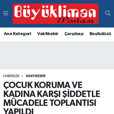
Vakfıkebir Hava Durumu
Vakfıkebir Trafik Yoğunluk Haritası
Ana Kategori
Vakfıkebir
Çarşıbaşı
Beşikdüzü
Süper Lig Puan Durumu ve Fikstür
Tüm Manşetler
Son Dakika Haberleri
HABERLER
VAKFIKEBIR
ÇOCUK KORUMA VE
Haber Arşivi
KADINA KARŞI ŞİDDETLE
MÜCADELE TOPLANTISI
YAPILDI