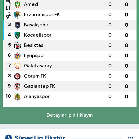
1
Amed
0
0
2
Erzurumspor FK
0
0
3
Başakşehir
0
0
4
Kocaelispor
0
0
5
Beşiktaş
0
0
6
Eyüpspor
0
0
7
Galatasaray
0
0
8
Çorum FK
0
0
9
Gaziantep FK
0
0
10
Alanyaspor
0
0
Detaylar için tıklayın
Süper Lig Fikstür