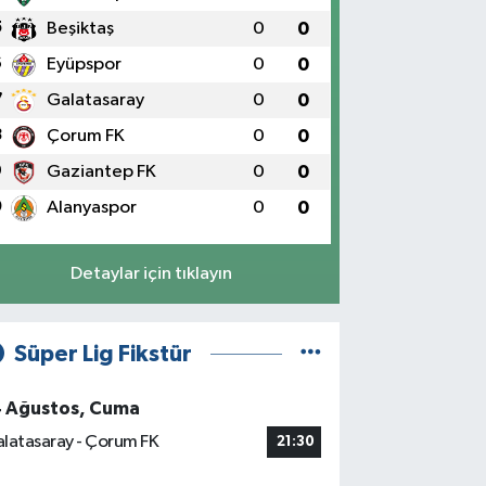
5
Beşiktaş
0
0
6
Eyüpspor
0
0
7
Galatasaray
0
0
8
Çorum FK
0
0
9
Gaziantep FK
0
0
0
Alanyaspor
0
0
Detaylar için tıklayın
Süper Lig Fikstür
4 Ağustos, Cuma
latasaray - Çorum FK
21:30