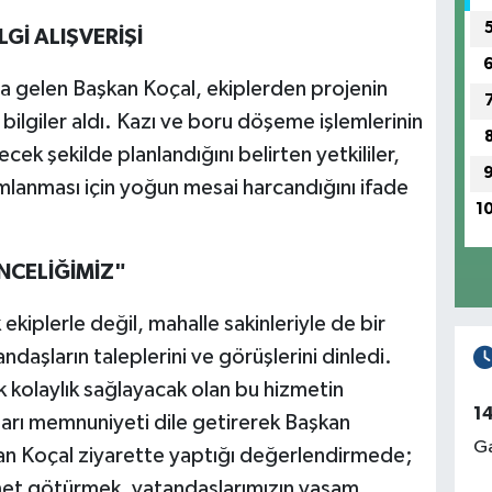
Gİ ALIŞVERİŞİ
aya gelen Başkan Koçal, ekiplerden projenin
ı bilgiler aldı. Kazı ve boru döşeme işlemlerinin
ek şekilde planlandığını belirten yetkililer,
mlanması için yoğun mesai harcandığını ifade
1
NCELİĞİMİZ"
ekiplerle değil, mahalle sakinleriyle de bir
daşların taleplerini ve görüşlerini dinledi.
ük kolaylık sağlayacak olan bu hizmetin
1
arı memnuniyeti dile getirerek Başkan
Ga
şkan Koçal ziyarette yaptığı değerlendirmede;
zmet götürmek, vatandaşlarımızın yaşam