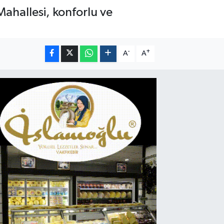
ahallesi, konforlu ve
-
+
A
A