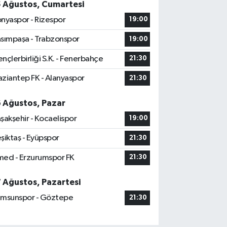
5 Ağustos, Cumartesi
nyaspor - Rizespor
19:00
sımpaşa - Trabzonspor
19:00
nçlerbirliği S.K. - Fenerbahçe
21:30
ziantep FK - Alanyaspor
21:30
6 Ağustos, Pazar
şakşehir - Kocaelispor
19:00
şiktaş - Eyüpspor
21:30
ed - Erzurumspor FK
21:30
7 Ağustos, Pazartesi
msunspor - Göztepe
21:30