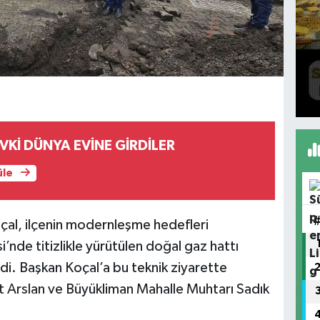
EVKİ DÜNYA EVİNE GİRDİLER
üle
çal, ilçenin modernleşme hedefleri
nde titizlikle yürütülen doğal gaz hattı
di. Başkan Koçal’a bu teknik ziyarette
 Arslan ve Büyükliman Mahalle Muhtarı Sadık