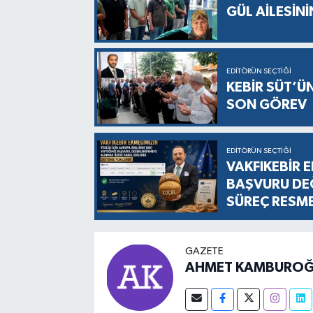
GÜL AİLESİNİ
EDITÖRÜN SEÇTIĞI
KEBİR SÜT’Ü
SON GÖREV
EDITÖRÜN SEÇTIĞI
VAKFIKEBİR E
BAŞVURU DEĞ
SÜREÇ RESM
GAZETE
AHMET KAMBUROĞ