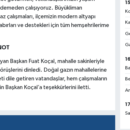
1
z demeden çalışıyoruz. Büyükliman
Ko
 çalışmaları, ilçemizin modern altyapı
Ka
Sabırları ve destekleri için tüm hemşehrilerime
Ge
Ga
NOT
1
an Başkan Fuat Koçal, mahalle sakinleriyle
Ba
görüşlerini dinledi. Doğal gazın mahallelerine
 dile getiren vatandaşlar, hem çalışmaların
Be
n Başkan Koçal’a teşekkürlerini iletti.
Am
1
Sa