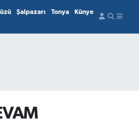
düzü
Şalpazarı
Tonya
Künye
DEVAM