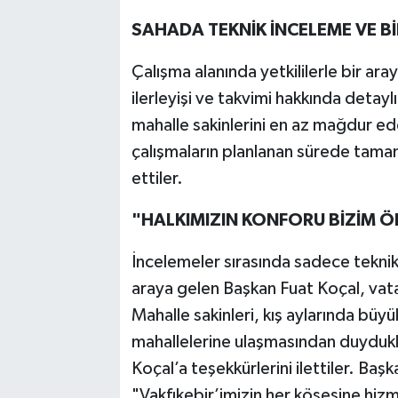
SAHADA TEKNİK İNCELEME VE BİL
Çalışma alanında yetkililerle bir ar
ilerleyişi ve takvimi hakkında detayl
mahalle sakinlerini en az mağdur edec
çalışmaların planlanan sürede tama
ettiler.
"HALKIMIZIN KONFORU BİZİM Ö
İncelemeler sırasında sadece teknik 
araya gelen Başkan Fuat Koçal, vatan
Mahalle sakinleri, kış aylarında büy
mahallelerine ulaşmasından duydukl
Koçal’a teşekkürlerini ilettiler. Ba
"Vakfıkebir’imizin her köşesine hi