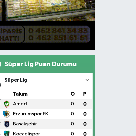
Süper Lig Puan Durumu
Süper Lig
#
Takım
O
P
1
Amed
0
0
2
Erzurumspor FK
0
0
3
Başakşehir
0
0
4
Kocaelispor
0
0