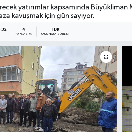
tirecek yatırımlar kapsamında Büyükliman M
aza kavuşmak için gün sayıyor.
4:32
4
1 DK
A
PAYLAŞIM
OKUNMA SÜRESI