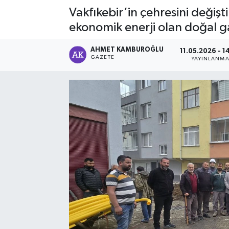
Vakfıkebir’in çehresini değiş
ekonomik enerji olan doğal g
AHMET KAMBUROĞLU
11.05.2026 - 1
GAZETE
YAYINLANM