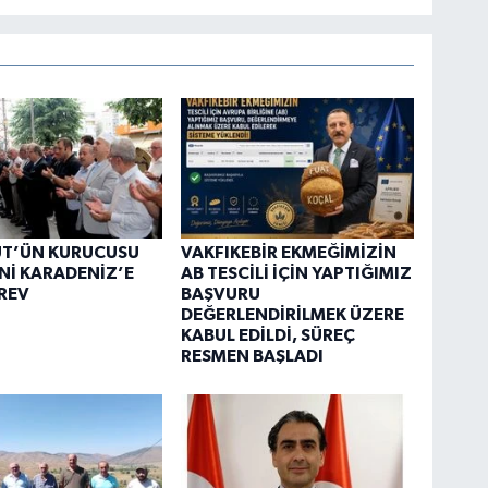
ÜT’ÜN KURUCUSU
VAKFIKEBİR EKMEĞİMİZİN
Nİ KARADENİZ’E
AB TESCİLİ İÇİN YAPTIĞIMIZ
REV
BAŞVURU
DEĞERLENDİRİLMEK ÜZERE
KABUL EDİLDİ, SÜREÇ
RESMEN BAŞLADI