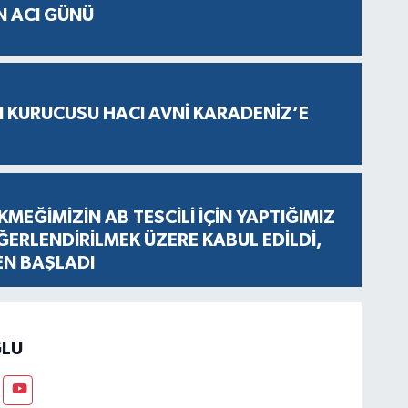
N ACI GÜNÜ
N KURUCUSU HACI AVNİ KARADENİZ’E
KMEĞİMİZİN AB TESCİLİ İÇİN YAPTIĞIMIZ
ERLENDİRİLMEK ÜZERE KABUL EDİLDİ,
EN BAŞLADI
LU