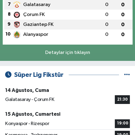
7
Galatasaray
0
0
8
Çorum FK
0
0
9
Gaziantep FK
0
0
10
Alanyaspor
0
0
Detaylar için tıklayın
Süper Lig Fikstür
14 Ağustos, Cuma
Galatasaray - Çorum FK
21:30
15 Ağustos, Cumartesi
Konyaspor - Rizespor
19:00