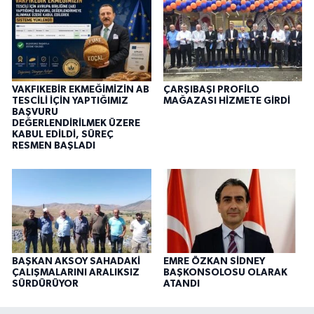
VAKFIKEBİR EKMEĞİMİZİN AB
ÇARŞIBAŞI PROFİLO
TESCİLİ İÇİN YAPTIĞIMIZ
MAĞAZASI HİZMETE GİRDİ
BAŞVURU
DEĞERLENDİRİLMEK ÜZERE
KABUL EDİLDİ, SÜREÇ
RESMEN BAŞLADI
BAŞKAN AKSOY SAHADAKİ
EMRE ÖZKAN SİDNEY
ÇALIŞMALARINI ARALIKSIZ
BAŞKONSOLOSU OLARAK
SÜRDÜRÜYOR
ATANDI