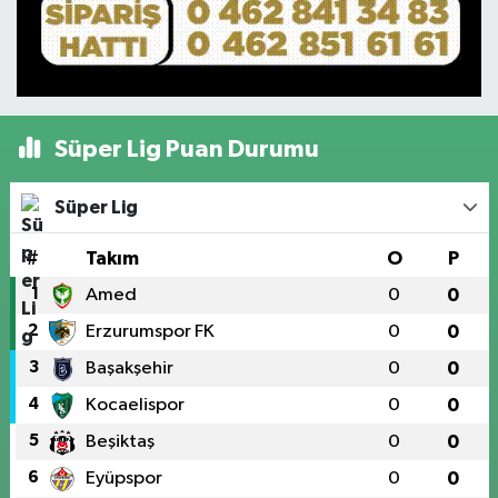
Süper Lig Puan Durumu
Süper Lig
#
Takım
O
P
1
Amed
0
0
2
Erzurumspor FK
0
0
3
Başakşehir
0
0
4
Kocaelispor
0
0
5
Beşiktaş
0
0
6
Eyüpspor
0
0