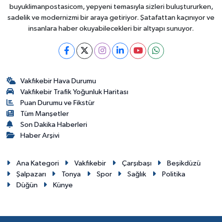
buyuklimanpostasicom, yepyeni temasıyla sizleri buluştururken,
sadelik ve modernizmi bir araya getiriyor. Şatafattan kaçınıyor ve
insanlara haber okuyabilecekleri bir altyapı sunuyor.
Vakfıkebir Hava Durumu
Vakfıkebir Trafik Yoğunluk Haritası
Puan Durumu ve Fikstür
Tüm Manşetler
Son Dakika Haberleri
Haber Arşivi
Ana Kategori
Vakfıkebir
Çarşıbaşı
Beşikdüzü
Şalpazarı
Tonya
Spor
Sağlık
Politika
Düğün
Künye