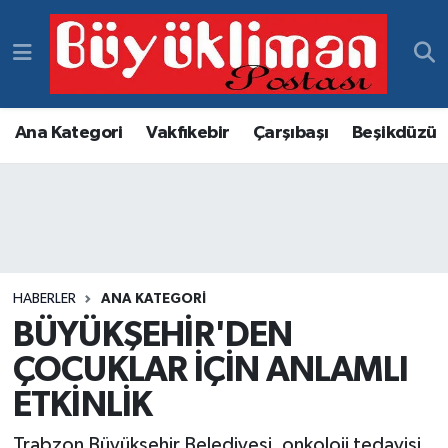
Vakfıkebir Hava Durumu
Vakfıkebir Trafik Yoğunluk Haritası
Ana Kategori
Vakfıkebir
Çarşıbaşı
Beşikdüzü
Süper Lig Puan Durumu ve Fikstür
Tüm Manşetler
Son Dakika Haberleri
HABERLER
ANA KATEGORI
BÜYÜKŞEHİR'DEN
Haber Arşivi
ÇOCUKLAR İÇİN ANLAMLI
ETKİNLİK
Trabzon Büyükşehir Belediyesi, onkoloji tedavisi