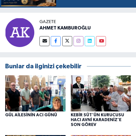
ÜZERE KABUL EDİLDİ, SÜREÇ
RESMEN BAŞLADI
GAZETE
AHMET KAMBUROĞLU
Bunlar da ilginizi çekebilir
GÜL AİLESİNİN ACI GÜNÜ
KEBİR SÜT’ÜN KURUCUSU
HACI AVNİ KARADENİZ’E
SON GÖREV