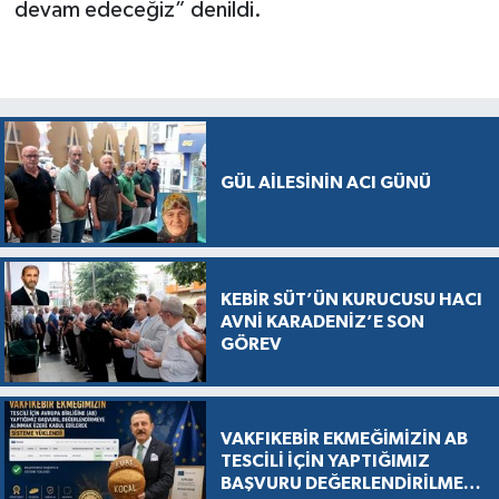
devam edeceğiz” denildi.
GÜL AİLESİNİN ACI GÜNÜ
KEBİR SÜT’ÜN KURUCUSU HACI
AVNİ KARADENİZ’E SON
GÖREV
VAKFIKEBİR EKMEĞİMİZİN AB
TESCİLİ İÇİN YAPTIĞIMIZ
BAŞVURU DEĞERLENDİRİLMEK