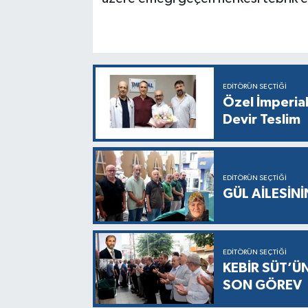
EDITÖRÜN SEÇTIĞI
Özel İmperia
Devir Teslim
EDITÖRÜN SEÇTIĞI
GÜL AİLESİNİ
EDITÖRÜN SEÇTIĞI
KEBİR SÜT’Ü
SON GÖREV