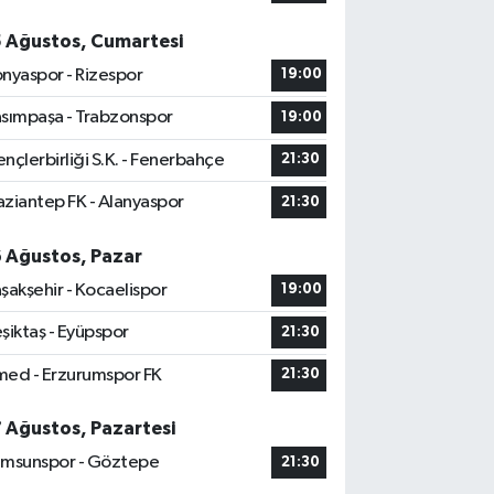
5 Ağustos, Cumartesi
nyaspor - Rizespor
19:00
sımpaşa - Trabzonspor
19:00
nçlerbirliği S.K. - Fenerbahçe
21:30
ziantep FK - Alanyaspor
21:30
6 Ağustos, Pazar
şakşehir - Kocaelispor
19:00
şiktaş - Eyüpspor
21:30
ed - Erzurumspor FK
21:30
7 Ağustos, Pazartesi
msunspor - Göztepe
21:30