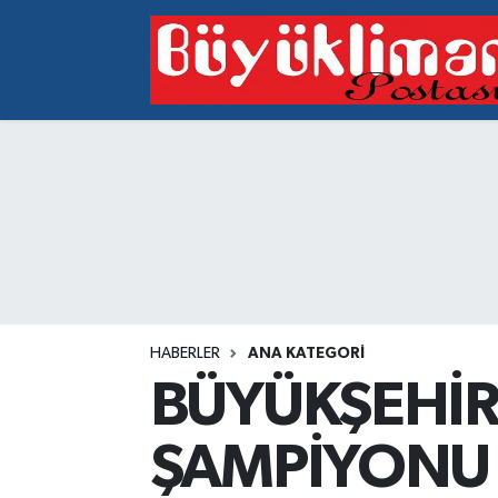
Vakfıkebir Hava Durumu
Vakfıkebir Trafik Yoğunluk Haritası
Süper Lig Puan Durumu ve Fikstür
Tüm Manşetler
Son Dakika Haberleri
HABERLER
ANA KATEGORI
Haber Arşivi
BÜYÜKŞEHİR
ŞAMPİYONU