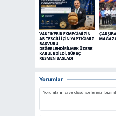
VAKFIKEBİR EKMEĞİMİZİN
ÇARŞIBA
AB TESCİLİ İÇİN YAPTIĞIMIZ
MAĞAZAS
BAŞVURU
DEĞERLENDİRİLMEK ÜZERE
KABUL EDİLDİ, SÜREÇ
RESMEN BAŞLADI
Yorumlar