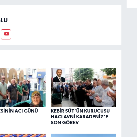
LU
ESİNİN ACI GÜNÜ
KEBİR SÜT’ÜN KURUCUSU
HACI AVNİ KARADENİZ’E
SON GÖREV