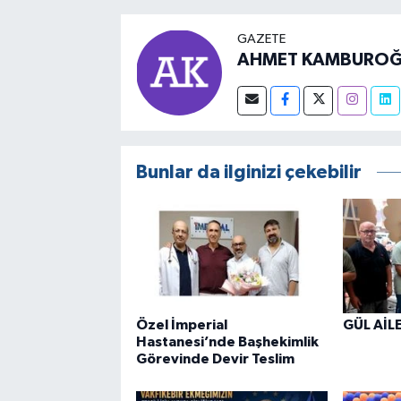
GAZETE
AHMET KAMBUROĞ
Bunlar da ilginizi çekebilir
Özel İmperial
GÜL AİL
Hastanesi’nde Başhekimlik
Görevinde Devir Teslim