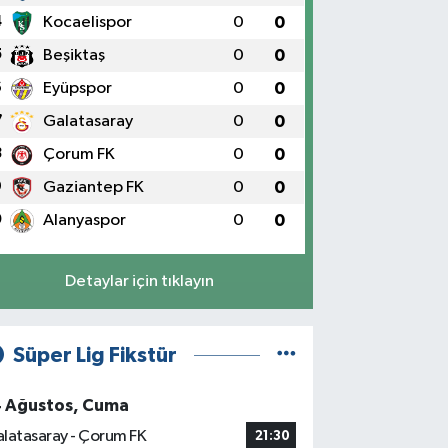
4
Kocaelispor
0
0
5
Beşiktaş
0
0
6
Eyüpspor
0
0
7
Galatasaray
0
0
8
Çorum FK
0
0
9
Gaziantep FK
0
0
0
Alanyaspor
0
0
Detaylar için tıklayın
Süper Lig Fikstür
4 Ağustos, Cuma
latasaray - Çorum FK
21:30