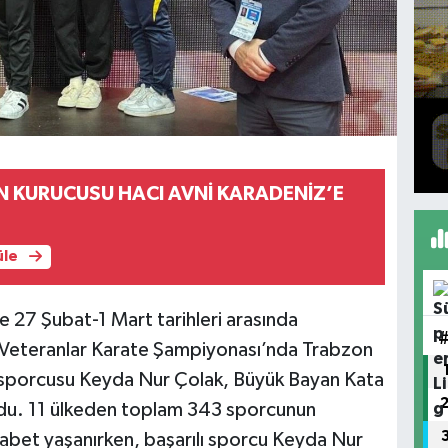
N KURUCUSU HACI AVNİ KARADENİZ’E
üle
 27 Şubat-1 Mart tarihleri arasında
 Veteranlar Karate Şampiyonası’nda Trabzon
 sporcusu Keyda Nur Çolak, Büyük Bayan Kata
du. 11 ülkeden toplam 343 sporcunun
kabet yaşanırken, başarılı sporcu Keyda Nur