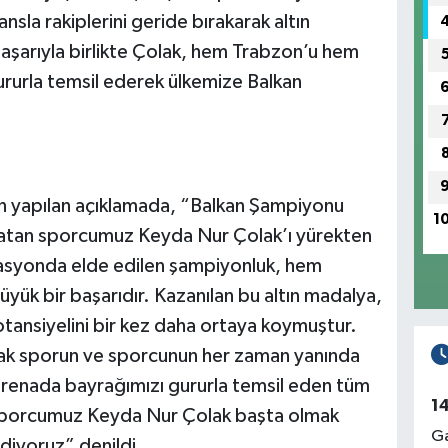
nsla rakiplerini geride bırakarak altın
aşarıyla birlikte Çolak, hem Trabzon’u hem
gururla temsil ederek ülkemize Balkan
n yapılan açıklamada, “Balkan Şampiyonu
1
aşatan sporcumuz Keyda Nur Çolak’ı yürekten
zasyonda elde edilen şampiyonluk, hem
ük bir başarıdır. Kazanılan bu altın madalya,
tansiyelini bir kez daha ortaya koymuştur.
rak sporun ve sporcunun her zaman yanında
arenada bayrağımızı gururla temsil eden tüm
1
 Sporcumuz Keyda Nur Çolak başta olmak
Ga
diyoruz” denildi.