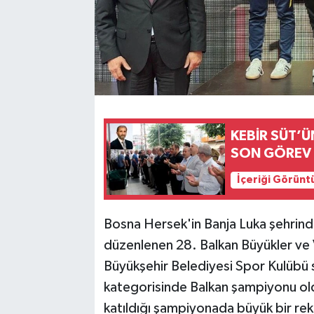
KEBİR SÜT’Ü
SON GÖREV
İçeriği Görünt
Bosna Hersek'in Banja Luka şehrinde
düzenlenen 28. Balkan Büyükler ve
Büyükşehir Belediyesi Spor Kulübü
kategorisinde Balkan şampiyonu ol
katıldığı şampiyonada büyük bir re