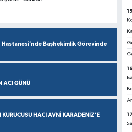
1
Ko
Ka
Ge
l Hastanesi’nde Başhekimlik Görevinde
Ga
1
Ba
N ACI GÜNÜ
Be
Am
N KURUCUSU HACI AVNİ KARADENİZ’E
1
Sa