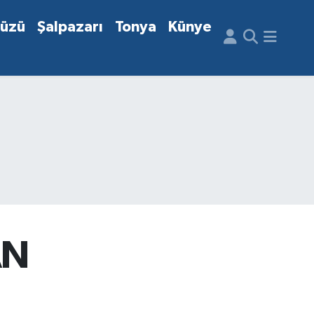
düzü
Şalpazarı
Tonya
Künye
AN