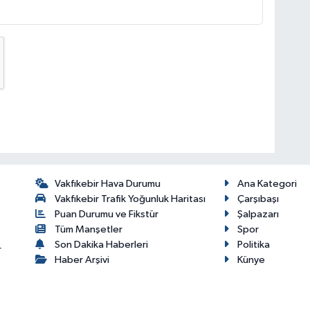
Vakfıkebir Hava Durumu
Ana Kategori
Vakfıkebir Trafik Yoğunluk Haritası
Çarşıbaşı
Puan Durumu ve Fikstür
Şalpazarı
Tüm Manşetler
Spor
Son Dakika Haberleri
Politika
r
Haber Arşivi
Künye