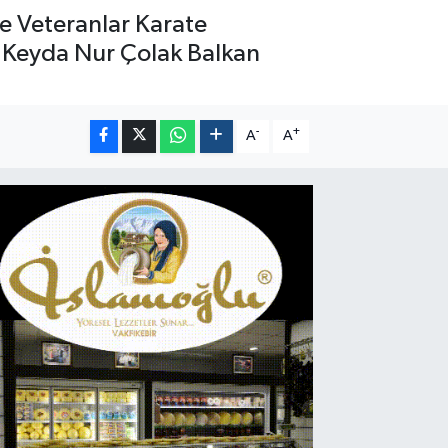
e Veteranlar Karate
 Keyda Nur Çolak Balkan
-
+
A
A