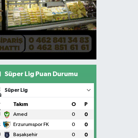
Süper Lig Puan Durumu
Süper Lig
#
Takım
O
P
1
Amed
0
0
2
Erzurumspor FK
0
0
3
Başakşehir
0
0