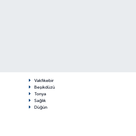
Vakfıkebir
Beşikdüzü
Tonya
Sağlık
Düğün