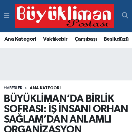
Vakfıkebir Hava Durumu
Vakfıkebir Trafik Yoğunluk Haritası
Ana Kategori
Vakfıkebir
Çarşıbaşı
Beşikdüzü
Süper Lig Puan Durumu ve Fikstür
Tüm Manşetler
Son Dakika Haberleri
HABERLER
ANA KATEGORI
BÜYÜKLİMAN’DA BİRLİK
Haber Arşivi
SOFRASI: İŞ İNSANI ORHAN
SAĞLAM’DAN ANLAMLI
ORGANİZASYON