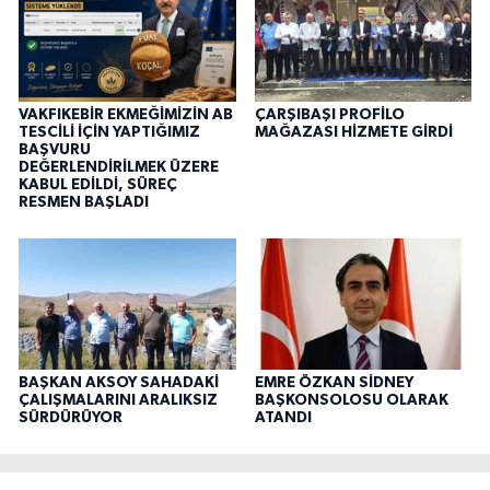
VAKFIKEBİR EKMEĞİMİZİN AB
ÇARŞIBAŞI PROFİLO
TESCİLİ İÇİN YAPTIĞIMIZ
MAĞAZASI HİZMETE GİRDİ
BAŞVURU
DEĞERLENDİRİLMEK ÜZERE
KABUL EDİLDİ, SÜREÇ
RESMEN BAŞLADI
BAŞKAN AKSOY SAHADAKİ
EMRE ÖZKAN SİDNEY
ÇALIŞMALARINI ARALIKSIZ
BAŞKONSOLOSU OLARAK
SÜRDÜRÜYOR
ATANDI