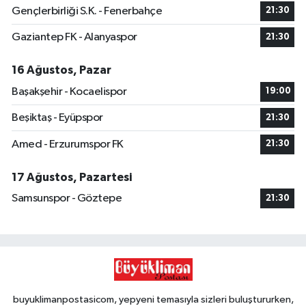
Gençlerbirliği S.K. - Fenerbahçe
21:30
Gaziantep FK - Alanyaspor
21:30
16 Ağustos, Pazar
Başakşehir - Kocaelispor
19:00
Beşiktaş - Eyüpspor
21:30
Amed - Erzurumspor FK
21:30
17 Ağustos, Pazartesi
Samsunspor - Göztepe
21:30
buyuklimanpostasicom, yepyeni temasıyla sizleri buluştururken,