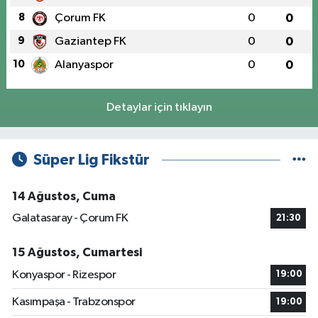
8
Çorum FK
0
0
9
Gaziantep FK
0
0
10
Alanyaspor
0
0
Detaylar için tıklayın
Süper Lig Fikstür
14 Ağustos, Cuma
Galatasaray - Çorum FK
21:30
15 Ağustos, Cumartesi
Konyaspor - Rizespor
19:00
Kasımpaşa - Trabzonspor
19:00