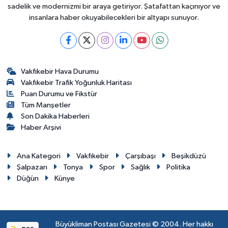
sadelik ve modernizmi bir araya getiriyor. Şatafattan kaçınıyor ve
insanlara haber okuyabilecekleri bir altyapı sunuyor.
Vakfıkebir Hava Durumu
Vakfıkebir Trafik Yoğunluk Haritası
Puan Durumu ve Fikstür
Tüm Manşetler
Son Dakika Haberleri
Haber Arşivi
Ana Kategori
Vakfıkebir
Çarşıbaşı
Beşikdüzü
Şalpazarı
Tonya
Spor
Sağlık
Politika
Düğün
Künye
Büyükliman Postası Gazetesi © 2004. Her hakkı