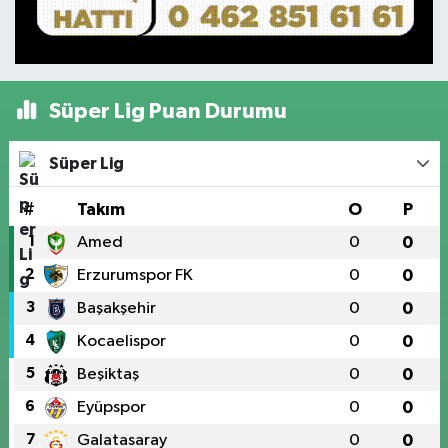
Süper Lig Puan Durumu
Süper Lig
#
Takım
O
P
1
Amed
0
0
2
Erzurumspor FK
0
0
3
Başakşehir
0
0
4
Kocaelispor
0
0
5
Beşiktaş
0
0
6
Eyüpspor
0
0
7
Galatasaray
0
0