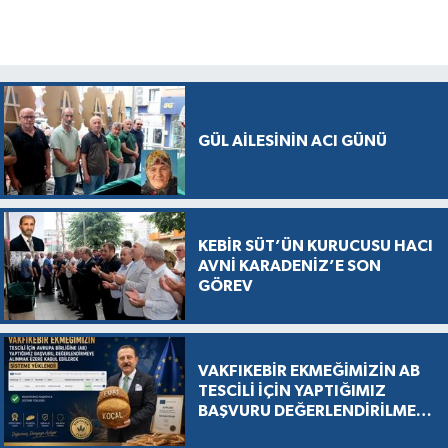
GÜL AİLESİNİN ACI GÜNÜ
KEBİR SÜT’ÜN KURUCUSU HACI
AVNİ KARADENİZ’E SON
GÖREV
VAKFIKEBİR EKMEĞİMİZİN AB
TESCİLİ İÇİN YAPTIĞIMIZ
BAŞVURU DEĞERLENDİRİLMEK
ÜZERE KABUL EDİLDİ, SÜREÇ