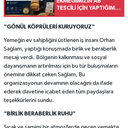
EKMEĞİMİZİN AB
TESCİLİ İÇİN YAPTIĞIMIZ
BAŞVURU
DEĞERLENDİRİLMEK
"GÖNÜL KÖPRÜLERİ KURUYORUZ"
ÜZERE KABUL EDİLDİ,
SÜREÇ RESMEN
Yemeğin ev sahipliğini üstlenen iş insanı Orhan
BAŞLADI
Sağlam, yaptığı konuşmada birlik ve beraberlik
mesajı verdi. Bölgenin kalkınması ve sosyal
dayanışmanın artırılması için bu tür buluşmaların
önemine dikkat çeken Sağlam, Bu
organizasyonun devamının olacağını da ifade
ederek davetine icabet eden tüm paydaşlara
teşekkürlerini sundu.
“BİRLİK BERABERLİK RUHU”
Sıcak ve samimi bir atmosferde geçen yemekte,