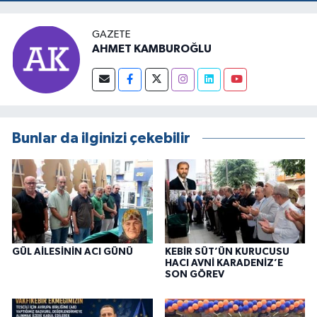
RESMEN BAŞLADI
GAZETE
AHMET KAMBUROĞLU
Bunlar da ilginizi çekebilir
GÜL AİLESİNİN ACI GÜNÜ
KEBİR SÜT’ÜN KURUCUSU
HACI AVNİ KARADENİZ’E
SON GÖREV