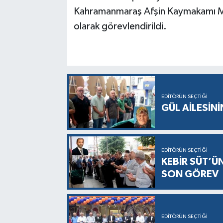
Kahramanmaraş Afşin Kaymakamı 
olarak görevlendirildi.
EDITÖRÜN SEÇTIĞI
GÜL AİLESİNİ
EDITÖRÜN SEÇTIĞI
KEBİR SÜT’Ü
SON GÖREV
EDITÖRÜN SEÇTIĞI