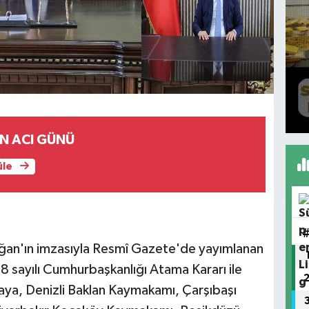
İN ACI GÜNÜ
üle
an'ın imzasıyla Resmî Gazete'de yayımlanan
 sayılı Cumhurbaşkanlığı Atama Kararı ile
ya, Denizli Baklan Kaymakamı, Çarşıbaşı