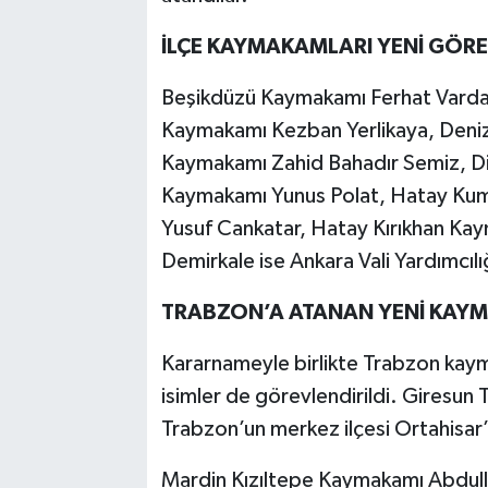
İLÇE KAYMAKAMLARI YENİ GÖRE
Beşikdüzü Kaymakamı Ferhat Varda
Kaymakamı Kezban Yerlikaya, Deniz
Kaymakamı Zahid Bahadır Semiz, D
Kaymakamı Yunus Polat, Hatay Ku
Yusuf Cankatar, Hatay Kırıkhan Ka
Demirkale ise Ankara Vali Yardımcılı
TRABZON’A ATANAN YENİ KAY
Kararnameyle birlikte Trabzon kay
isimler de görevlendirildi. Gires
Trabzon’un merkez ilçesi Ortahisar’
Mardin Kızıltepe Kaymakamı Abdull