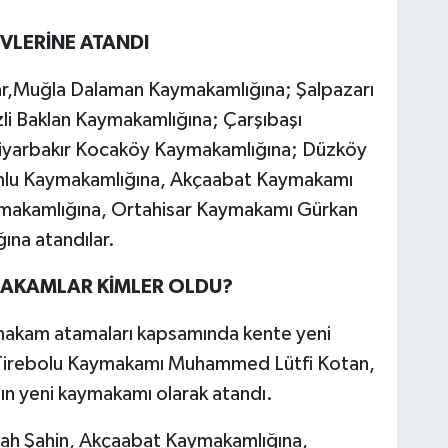
VLERİNE ATANDI
r,Muğla Dalaman Kaymakamlığına; Şalpazarı
li Baklan Kaymakamlığına; Çarşıbaşı
iyarbakır Kocaköy Kaymakamlığına; Düzköy
mlu Kaymakamlığına, Akçaabat Kaymakamı
ymakamlığına, Ortahisar Kaymakamı Gürkan
ğına atandılar.
MAKAMLAR KİMLER OLDU?
makam atamaları kapsamında kente yeni
un Tirebolu Kaymakamı Muhammed Lütfi Kotan,
ın yeni kaymakamı olarak atandı.
ah Şahin, Akçaabat Kaymakamlığına,