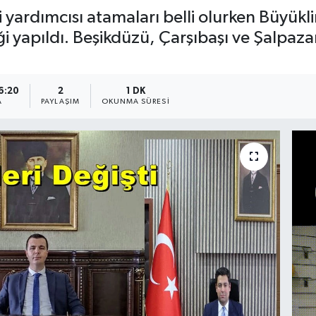
yardımcısı atamaları belli olurken Büyükl
ği yapıldı. Beşikdüzü, Çarşıbaşı ve Şalpazar
6:20
2
1 DK
A
PAYLAŞIM
OKUNMA SÜRESI