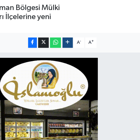
iman Bölgesi Mülki
ı İlçelerine yeni
-
+
A
A