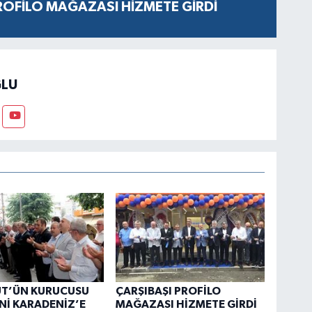
ROFİLO MAĞAZASI HİZMETE GİRDİ
LU
ÜT’ÜN KURUCUSU
ÇARŞIBAŞI PROFİLO
Nİ KARADENİZ’E
MAĞAZASI HİZMETE GİRDİ