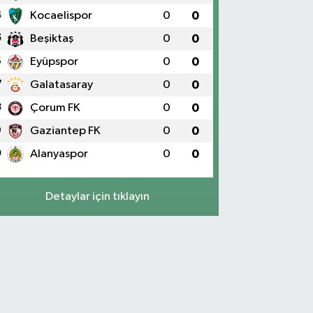
4
Kocaelispor
0
0
5
Beşiktaş
0
0
6
Eyüpspor
0
0
7
Galatasaray
0
0
8
Çorum FK
0
0
9
Gaziantep FK
0
0
0
Alanyaspor
0
0
Detaylar için tıklayın