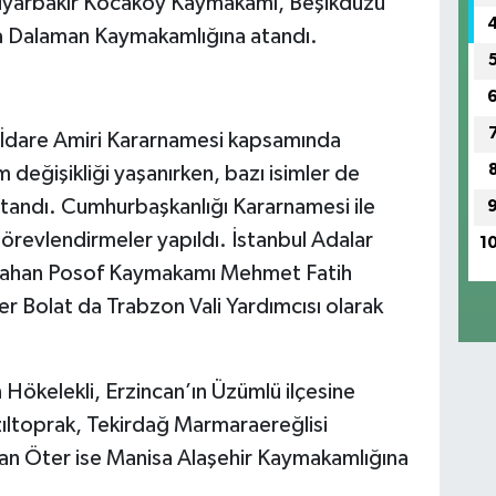
iyarbakır Kocaköy Kaymakamı, Beşikdüzü
a Dalaman Kaymakamlığına atandı.
İdare Amiri Kararnamesi kapsamında
değişikliği yaşanırken, bazı isimler de
atandı. Cumhurbaşkanlığı Kararnamesi ile
görevlendirmeler yapıldı. İstanbul Adalar
1
ahan Posof Kaymakamı Mehmet Fatih
er Bolat da Trabzon Vali Yardımcısı olarak
Hökelekli, Erzincan’ın Üzümlü ilçesine
zıltoprak, Tekirdağ Marmaraereğlisi
can Öter ise Manisa Alaşehir Kaymakamlığına