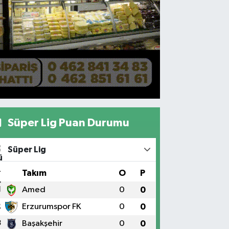
Süper Lig Puan Durumu
Süper Lig
#
Takım
O
P
1
Amed
0
0
2
Erzurumspor FK
0
0
3
Başakşehir
0
0