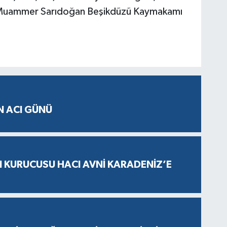
Muammer Sarıdoğan Beşikdüzü Kaymakamı
N ACI GÜNÜ
N KURUCUSU HACI AVNİ KARADENİZ’E