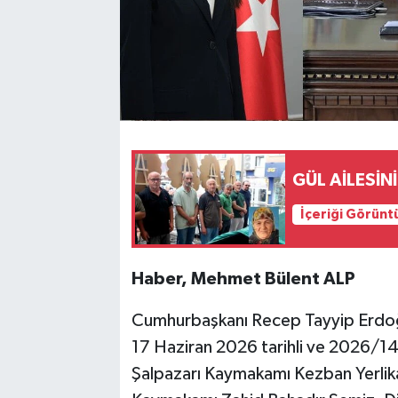
GÜL AİLESİN
İçeriği Görünt
Haber, Mehmet Bülent ALP
Cumhurbaşkanı Recep Tayyip Erdoğ
17 Haziran 2026 tarihli ve 2026/148
Şalpazarı Kaymakamı Kezban Yerlika