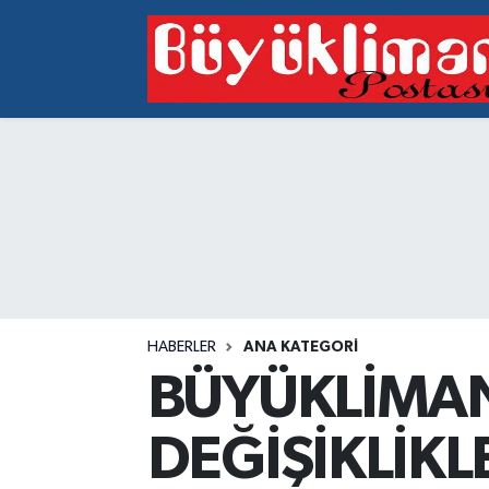
Vakfıkebir Hava Durumu
Vakfıkebir Trafik Yoğunluk Haritası
Süper Lig Puan Durumu ve Fikstür
Tüm Manşetler
Son Dakika Haberleri
HABERLER
ANA KATEGORI
Haber Arşivi
BÜYÜKLİMA
DEĞİŞİKLİKLE