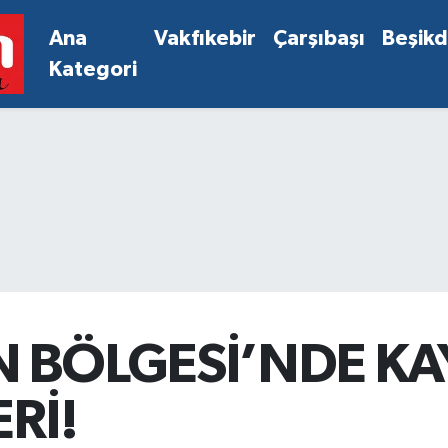
Ana
Vakfıkebir
Çarşıbaşı
Beşik
Kategori
N BÖLGESİ’NDE K
Rİ!