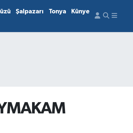
düzü
Şalpazarı
Tonya
Künye
AYMAKAM