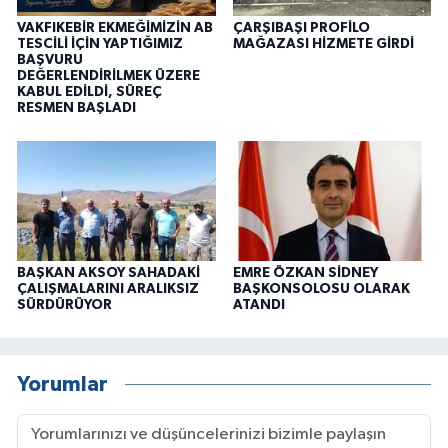
VAKFIKEBİR EKMEĞİMİZİN AB
ÇARŞIBAŞI PROFİLO
TESCİLİ İÇİN YAPTIĞIMIZ
MAĞAZASI HİZMETE GİRDİ
BAŞVURU
DEĞERLENDİRİLMEK ÜZERE
KABUL EDİLDİ, SÜREÇ
RESMEN BAŞLADI
BAŞKAN AKSOY SAHADAKİ
EMRE ÖZKAN SİDNEY
ÇALIŞMALARINI ARALIKSIZ
BAŞKONSOLOSU OLARAK
SÜRDÜRÜYOR
ATANDI
Yorumlar