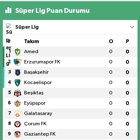
Süper Lig Puan Durumu
Süper Lig
#
Takım
O
P
1
Amed
0
0
2
Erzurumspor FK
0
0
3
Başakşehir
0
0
4
Kocaelispor
0
0
5
Beşiktaş
0
0
6
Eyüpspor
0
0
7
Galatasaray
0
0
8
Çorum FK
0
0
9
Gaziantep FK
0
0