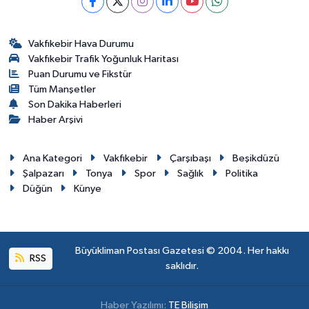
Vakfıkebir Hava Durumu
Vakfıkebir Trafik Yoğunluk Haritası
Puan Durumu ve Fikstür
Tüm Manşetler
Son Dakika Haberleri
Haber Arşivi
Ana Kategori
Vakfıkebir
Çarşıbaşı
Beşikdüzü
Şalpazarı
Tonya
Spor
Sağlık
Politika
Düğün
Künye
Büyükliman Postası Gazetesi © 2004. Her hakkı
RSS
saklıdır.
Haber Yazılımı:
TE Bilişim