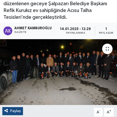
düzenlenen geceye Şalpazarı Belediye Başkanı
Refik Kurukız ev sahipliğinde Acısu Talha
Tesisleri’nde gerçekleştirildi.
AHMET KAMBUROĞLU
14.01.2025 - 12:29
1
GAZETE
YAYINLANMA
PAYLAŞIM
Paylaş
-
+
A
A