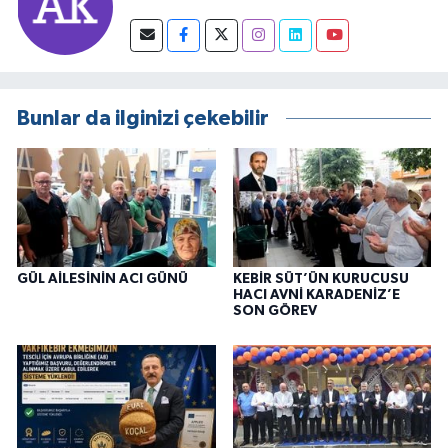
Bunlar da ilginizi çekebilir
GÜL AİLESİNİN ACI GÜNÜ
KEBİR SÜT’ÜN KURUCUSU
HACI AVNİ KARADENİZ’E
SON GÖREV