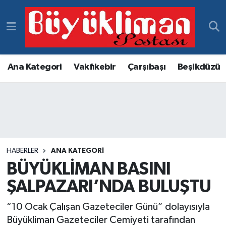
Vakfıkebir Hava Durumu
Vakfıkebir Trafik Yoğunluk Haritası
Ana Kategori
Vakfıkebir
Çarşıbaşı
Beşikdüzü
Süper Lig Puan Durumu ve Fikstür
Tüm Manşetler
Son Dakika Haberleri
HABERLER
ANA KATEGORI
BÜYÜKLİMAN BASINI
Haber Arşivi
ŞALPAZARI’NDA BULUŞTU
“10 Ocak Çalışan Gazeteciler Günü” dolayısıyla
Büyükliman Gazeteciler Cemiyeti tarafından