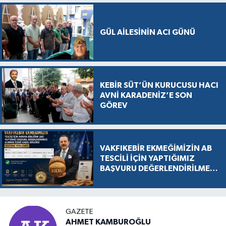
GÜL AİLESİNİN ACI GÜNÜ
KEBİR SÜT’ÜN KURUCUSU HACI
AVNİ KARADENİZ’E SON
GÖREV
VAKFIKEBİR EKMEĞİMİZİN AB
TESCİLİ İÇİN YAPTIĞIMIZ
BAŞVURU DEĞERLENDİRİLMEK
ÜZERE KABUL EDİLDİ, SÜREÇ
RESMEN BAŞLADI
GAZETE
AHMET KAMBUROĞLU