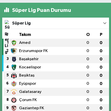
Süper Lig Puan Durumu
Süper Lig
#
Takım
O
P
1
Amed
0
0
2
Erzurumspor FK
0
0
3
Başakşehir
0
0
4
Kocaelispor
0
0
5
Beşiktaş
0
0
6
Eyüpspor
0
0
7
Galatasaray
0
0
8
Çorum FK
0
0
9
Gaziantep FK
0
0