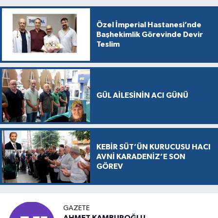
Özel İmperial Hastanesi’nde
Başhekimlik Görevinde Devir
Teslim
GÜL AİLESİNİN ACI GÜNÜ
KEBİR SÜT’ÜN KURUCUSU HACI
AVNİ KARADENİZ’E SON
GÖREV
GAZETE
AHMET KAMBUROĞLU