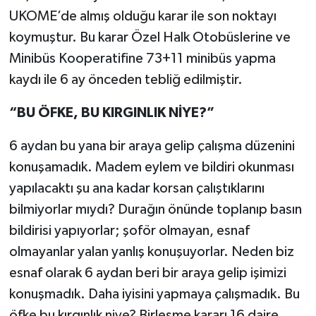
UKOME’de almış olduğu karar ile son noktayı
koymuştur. Bu karar Özel Halk Otobüslerine ve
Minibüs Kooperatifine 73+11 minibüs yapma
kaydı ile 6 ay önceden tebliğ edilmiştir.
“BU ÖFKE, BU KIRGINLIK NİYE?”
6 aydan bu yana bir araya gelip çalışma düzenini
konuşamadık. Madem eylem ve bildiri okunması
yapılacaktı şu ana kadar korsan çalıştıklarını
bilmiyorlar mıydı? Durağın önünde toplanıp basın
bildirisi yapıyorlar; şoför olmayan, esnaf
olmayanlar yalan yanlış konuşuyorlar. Neden biz
esnaf olarak 6 aydan beri bir araya gelip işimizi
konuşmadık. Daha iyisini yapmaya çalışmadık. Bu
öfke bu kırgınlık niye? Birleşme kararı 16 daire