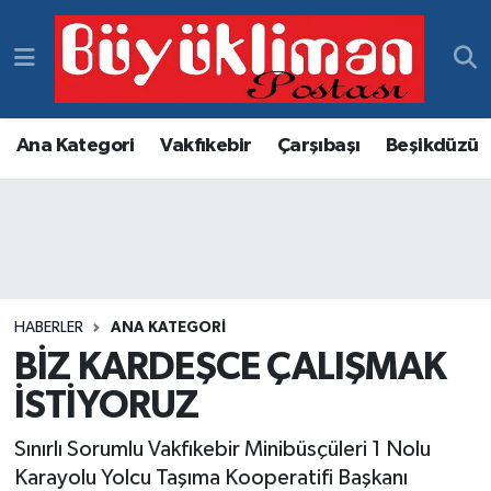
Vakfıkebir Hava Durumu
Vakfıkebir Trafik Yoğunluk Haritası
Ana Kategori
Vakfıkebir
Çarşıbaşı
Beşikdüzü
Süper Lig Puan Durumu ve Fikstür
Tüm Manşetler
Son Dakika Haberleri
HABERLER
ANA KATEGORI
BİZ KARDEŞCE ÇALIŞMAK
Haber Arşivi
İSTİYORUZ
Sınırlı Sorumlu Vakfıkebir Minibüsçüleri 1 Nolu
Karayolu Yolcu Taşıma Kooperatifi Başkanı