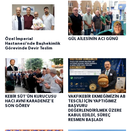
Özel İmperial
GÜL AİLESİNİN ACI GÜNÜ
Hastanesi’nde Başhekimlik
Görevinde Devir Teslim
KEBİR SÜT’ÜN KURUCUSU
VAKFIKEBİR EKMEĞİMİZİN AB
HACI AVNİ KARADENİZ’E
TESCİLİ İÇİN YAPTIĞIMIZ
SON GÖREV
BAŞVURU
DEĞERLENDİRİLMEK ÜZERE
KABUL EDİLDİ, SÜREÇ
RESMEN BAŞLADI