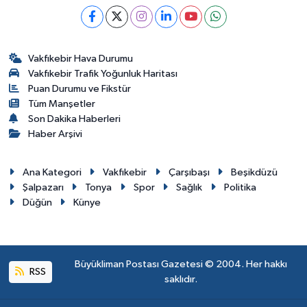
Vakfıkebir Hava Durumu
Vakfıkebir Trafik Yoğunluk Haritası
Puan Durumu ve Fikstür
Tüm Manşetler
Son Dakika Haberleri
Haber Arşivi
Ana Kategori
Vakfıkebir
Çarşıbaşı
Beşikdüzü
Şalpazarı
Tonya
Spor
Sağlık
Politika
Düğün
Künye
Büyükliman Postası Gazetesi © 2004. Her hakkı
RSS
saklıdır.