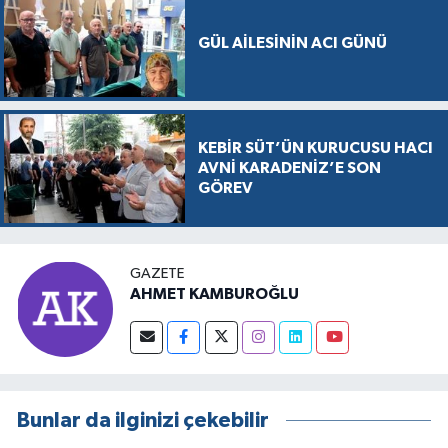
GÜL AİLESİNİN ACI GÜNÜ
KEBİR SÜT’ÜN KURUCUSU HACI
AVNİ KARADENİZ’E SON
GÖREV
GAZETE
AHMET KAMBUROĞLU
Bunlar da ilginizi çekebilir