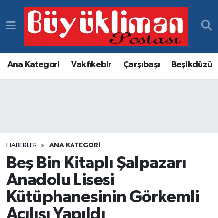
Vakfıkebir Hava Durumu
Vakfıkebir Trafik Yoğunluk Haritası
Ana Kategori
Vakfıkebir
Çarşıbaşı
Beşikdüzü
Süper Lig Puan Durumu ve Fikstür
Tüm Manşetler
Son Dakika Haberleri
HABERLER
ANA KATEGORI
Beş Bin Kitaplı Şalpazarı
Haber Arşivi
Anadolu Lisesi
Kütüphanesinin Görkemli
Açılışı Yapıldı