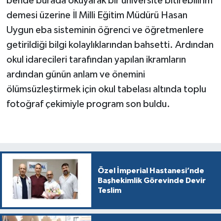
bende burada okuyarak bir üniversite bitirebilirim
demesi üzerine İl Milli Eğitim Müdürü Hasan
Uygun eba sisteminin öğrenci ve öğretmenlere
getirildiği bilgi kolaylıklarından bahsetti. Ardından
okul idarecileri tarafından yapılan ikramların
ardından günün anlam ve önemini
ölümsüzleştirmek için okul tabelası altında toplu
fotoğraf çekimiyle program son buldu.
Özel İmperial Hastanesi’nde
Başhekimlik Görevinde Devir
Teslim