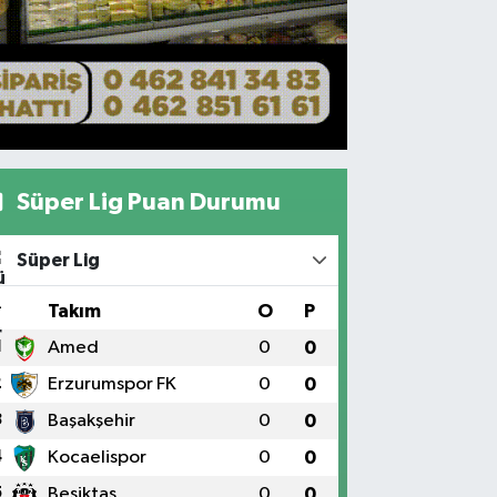
Süper Lig Puan Durumu
Süper Lig
#
Takım
O
P
1
Amed
0
0
2
Erzurumspor FK
0
0
3
Başakşehir
0
0
4
Kocaelispor
0
0
5
Beşiktaş
0
0