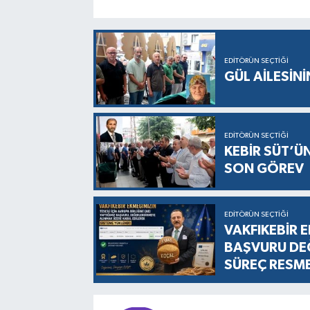
EDITÖRÜN SEÇTIĞI
GÜL AİLESİNİ
EDITÖRÜN SEÇTIĞI
KEBİR SÜT’Ü
SON GÖREV
EDITÖRÜN SEÇTIĞI
VAKFIKEBİR E
BAŞVURU DEĞ
SÜREÇ RESM