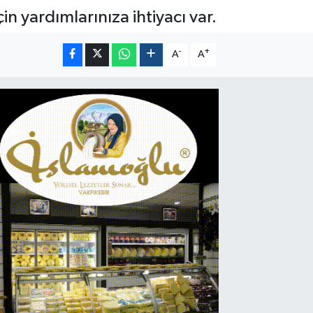
n yardımlarınıza ihtiyacı var.
-
+
A
A