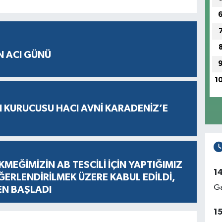
N ACI GÜNÜ
1
N KURUCUSU HACI AVNİ KARADENİZ’E
KMEĞİMİZİN AB TESCİLİ İÇİN YAPTIĞIMIZ
1
ERLENDİRİLMEK ÜZERE KABUL EDİLDİ,
Ga
EN BAŞLADI
1