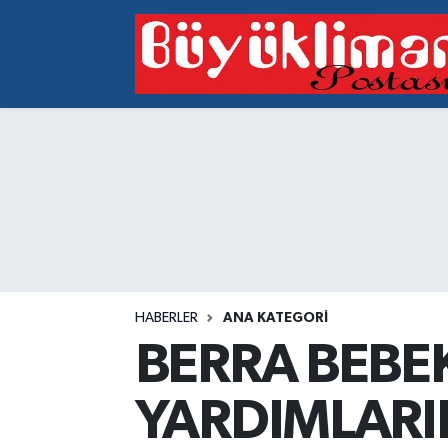
Vakfıkebir Hava Durumu
Vakfıkebir Trafik Yoğunluk Haritası
Süper Lig Puan Durumu ve Fikstür
Tüm Manşetler
Son Dakika Haberleri
HABERLER
ANA KATEGORI
Haber Arşivi
BERRA BEBE
YARDIMLARIN