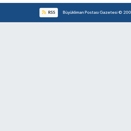
RSS
Büyükliman Postası Gazetesi © 2004.