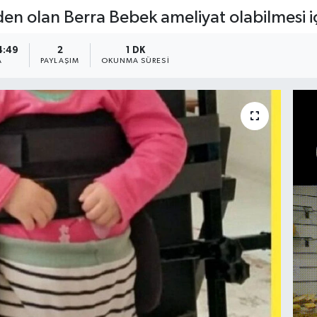
en olan Berra Bebek ameliyat olabilmesi içi
4:49
2
1 DK
A
PAYLAŞIM
OKUNMA SÜRESI