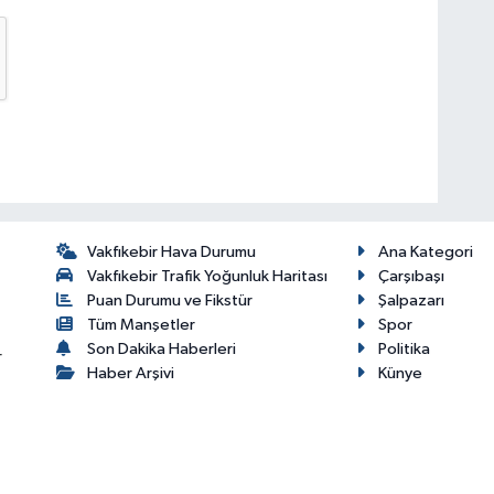
Vakfıkebir Hava Durumu
Ana Kategori
Vakfıkebir Trafik Yoğunluk Haritası
Çarşıbaşı
Puan Durumu ve Fikstür
Şalpazarı
Tüm Manşetler
Spor
Son Dakika Haberleri
Politika
r
Haber Arşivi
Künye