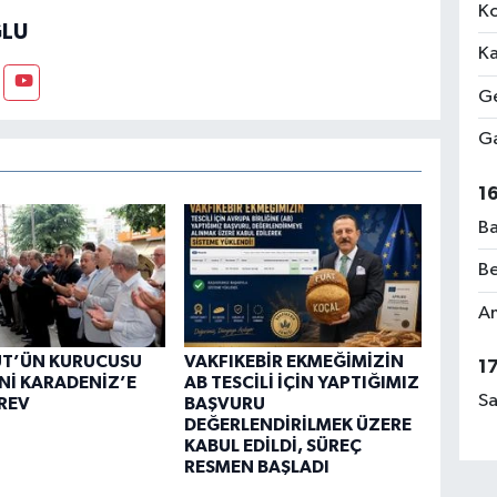
Ko
LU
Ka
Ge
Ga
1
Ba
Be
Am
ÜT’ÜN KURUCUSU
VAKFIKEBİR EKMEĞİMİZİN
1
Nİ KARADENİZ’E
AB TESCİLİ İÇİN YAPTIĞIMIZ
Sa
REV
BAŞVURU
DEĞERLENDİRİLMEK ÜZERE
KABUL EDİLDİ, SÜREÇ
RESMEN BAŞLADI