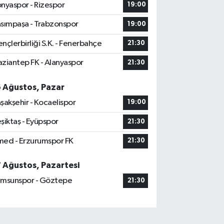
nyaspor - Rizespor
19:00
sımpaşa - Trabzonspor
19:00
nçlerbirliği S.K. - Fenerbahçe
21:30
ziantep FK - Alanyaspor
21:30
6 Ağustos, Pazar
şakşehir - Kocaelispor
19:00
şiktaş - Eyüpspor
21:30
ed - Erzurumspor FK
21:30
7 Ağustos, Pazartesi
msunspor - Göztepe
21:30