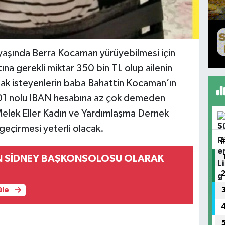
 yaşında Berra Kocaman yürüyebilmesi için
ına gerekli miktar 350 bin TL olup ailenin
mak isteyenlerin baba Bahattin Kocaman’ın
olu IBAN hesabına az çok demeden
elek Eller Kadın ve Yardımlaşma Dernek
 geçirmesi yeterli olacak.
N SİDNEY BAŞKONSOLOSU OLARAK
üle