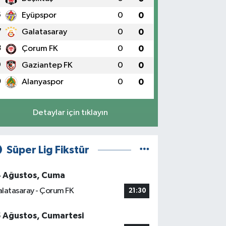
6
Eyüpspor
0
0
7
Galatasaray
0
0
8
Çorum FK
0
0
9
Gaziantep FK
0
0
0
Alanyaspor
0
0
Detaylar için tıklayın
Süper Lig Fikstür
4 Ağustos, Cuma
latasaray - Çorum FK
21:30
5 Ağustos, Cumartesi