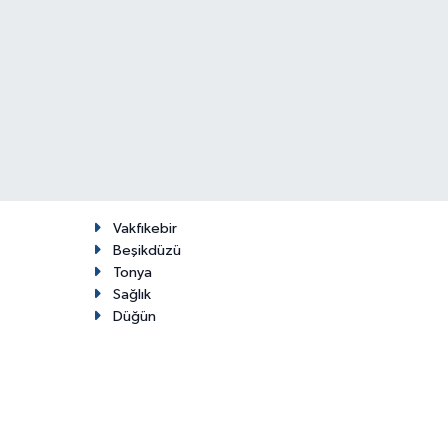
Vakfıkebir
Beşikdüzü
Tonya
Sağlık
Düğün