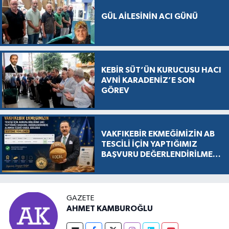
GÜL AİLESİNİN ACI GÜNÜ
KEBİR SÜT’ÜN KURUCUSU HACI
AVNİ KARADENİZ’E SON
GÖREV
VAKFIKEBİR EKMEĞİMİZİN AB
TESCİLİ İÇİN YAPTIĞIMIZ
BAŞVURU DEĞERLENDİRİLMEK
ÜZERE KABUL EDİLDİ, SÜREÇ
RESMEN BAŞLADI
GAZETE
AHMET KAMBUROĞLU