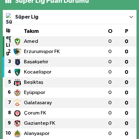
Süper Lig Puan Durumu
Süper Lig
#
Takım
O
P
1
Amed
0
0
2
Erzurumspor FK
0
0
3
Başakşehir
0
0
4
Kocaelispor
0
0
5
Beşiktaş
0
0
6
Eyüpspor
0
0
7
Galatasaray
0
0
8
Çorum FK
0
0
9
Gaziantep FK
0
0
10
Alanyaspor
0
0