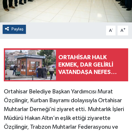
Paylaş
-
+
A
A
ORTAHİSAR HALK
EKMEK, DAR GELİRLİ
VATANDAŞA NEFES
ALDIRIYOR
Ortahisar Belediye Başkan Yardımcısı Murat
Özçilingir, Kurban Bayramı dolayısıyla Ortahisar
Muhtarlar Derneği’ni ziyaret etti. Muhtarlık İşleri
Müdürü Hakan Altın’ın eşlik ettiği ziyarette
Özçilingir, Trabzon Muhtarlar Federasyonu ve