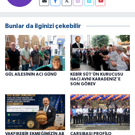
Bunlar da ilginizi çekebilir
GÜL AİLESİNİN ACI GÜNÜ
KEBİR SÜT’ÜN KURUCUSU
HACI AVNİ KARADENİZ’E
SON GÖREV
VAKFIKEBİR EKMEĞİMİZİN AB
ÇARŞIBAŞI PROFİLO