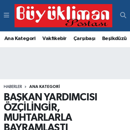
Vakfıkebir Hava Durumu
Vakfıkebir Trafik Yoğunluk Haritası
Ana Kategori
Vakfıkebir
Çarşıbaşı
Beşikdüzü
Süper Lig Puan Durumu ve Fikstür
Tüm Manşetler
Son Dakika Haberleri
HABERLER
ANA KATEGORI
BAŞKAN YARDIMCISI
Haber Arşivi
ÖZÇİLİNGİR,
MUHTARLARLA
BAYRAMLAŞTI