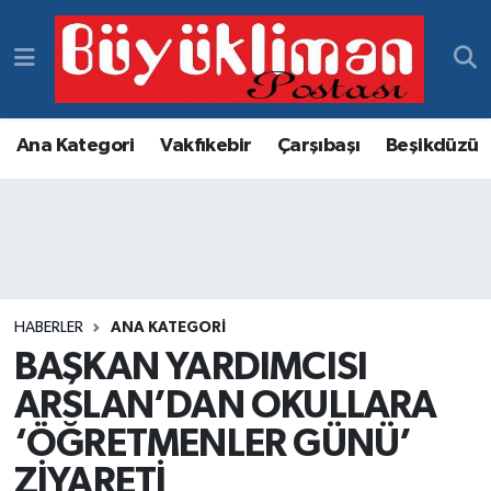
Vakfıkebir Hava Durumu
Vakfıkebir Trafik Yoğunluk Haritası
Ana Kategori
Vakfıkebir
Çarşıbaşı
Beşikdüzü
Süper Lig Puan Durumu ve Fikstür
Tüm Manşetler
Son Dakika Haberleri
HABERLER
ANA KATEGORI
BAŞKAN YARDIMCISI
Haber Arşivi
ARSLAN’DAN OKULLARA
‘ÖĞRETMENLER GÜNÜ’
ZİYARETİ