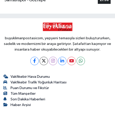
Samsunspor - Göztepe
21:30
buyuklimanpostasicom, yepyeni temasıyla sizleri buluştururken,
sadelik ve modernizmi bir araya getiriyor. Şatafattan kaçınıyor ve
insanlara haber okuyabilecekleri bir altyapı sunuyor.
Vakfıkebir Hava Durumu
Vakfıkebir Trafik Yoğunluk Haritası
Puan Durumu ve Fikstür
Tüm Manşetler
Son Dakika Haberleri
Haber Arşivi