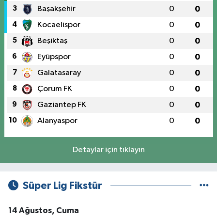
3
Başakşehir
0
0
4
Kocaelispor
0
0
5
Beşiktaş
0
0
6
Eyüpspor
0
0
7
Galatasaray
0
0
8
Çorum FK
0
0
9
Gaziantep FK
0
0
10
Alanyaspor
0
0
Detaylar için tıklayın
Süper Lig Fikstür
14 Ağustos, Cuma