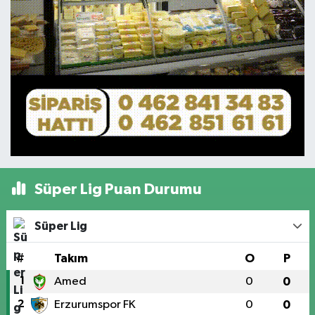
Süper Lig Puan Durumu
Süper Lig
#
Takım
O
P
1
Amed
0
0
2
Erzurumspor FK
0
0