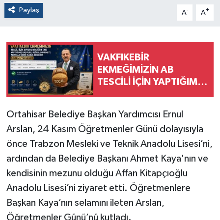
Paylaş
-
+
A
A
VAKFIKEBİR
EKMEĞİMİZİN AB
TESCİLİ İÇİN YAPTIĞIMIZ
BAŞVURU
DEĞERLENDİRİLMEK
Ortahisar Belediye Başkan Yardımcısı Ernul
ÜZERE KABUL EDİLDİ,
Arslan, 24 Kasım Öğretmenler Günü dolayısıyla
SÜREÇ RESMEN
BAŞLADI
önce Trabzon Mesleki ve Teknik Anadolu Lisesi’ni,
ardından da Belediye Başkanı Ahmet Kaya'nın ve
kendisinin mezunu olduğu Affan Kitapçıoğlu
Anadolu Lisesi’ni ziyaret etti. Öğretmenlere
Başkan Kaya’nın selamını ileten Arslan,
Öğretmenler Günü’nü kutladı.