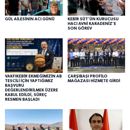
GÜL AİLESİNİN ACI GÜNÜ
KEBİR SÜT’ÜN KURUCUSU
HACI AVNİ KARADENİZ’E
SON GÖREV
VAKFIKEBİR EKMEĞİMİZİN AB
ÇARŞIBAŞI PROFİLO
TESCİLİ İÇİN YAPTIĞIMIZ
MAĞAZASI HİZMETE GİRDİ
BAŞVURU
DEĞERLENDİRİLMEK ÜZERE
KABUL EDİLDİ, SÜREÇ
RESMEN BAŞLADI