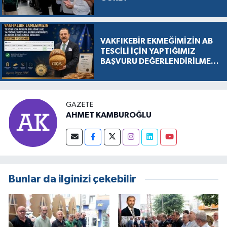
VAKFIKEBİR EKMEĞİMİZİN AB
TESCİLİ İÇİN YAPTIĞIMIZ
BAŞVURU DEĞERLENDİRİLMEK
ÜZERE KABUL EDİLDİ, SÜREÇ
RESMEN BAŞLADI
GAZETE
AHMET KAMBUROĞLU
Bunlar da ilginizi çekebilir