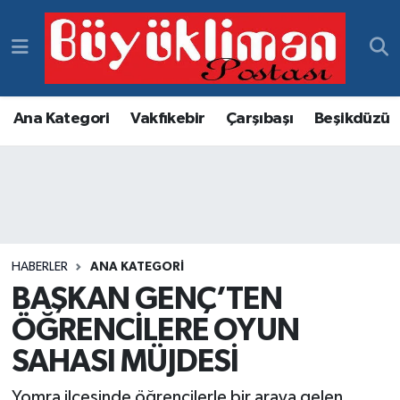
Vakfıkebir Hava Durumu
Vakfıkebir Trafik Yoğunluk Haritası
Ana Kategori
Vakfıkebir
Çarşıbaşı
Beşikdüzü
Süper Lig Puan Durumu ve Fikstür
Tüm Manşetler
Son Dakika Haberleri
HABERLER
ANA KATEGORI
BAŞKAN GENÇ’TEN
Haber Arşivi
ÖĞRENCİLERE OYUN
SAHASI MÜJDESİ
Yomra ilçesinde öğrencilerle bir araya gelen