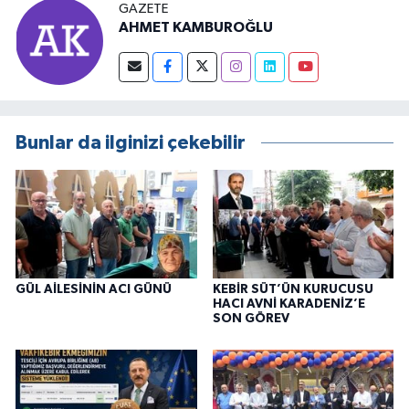
GAZETE
AHMET KAMBUROĞLU
Bunlar da ilginizi çekebilir
GÜL AİLESİNİN ACI GÜNÜ
KEBİR SÜT’ÜN KURUCUSU
HACI AVNİ KARADENİZ’E
SON GÖREV