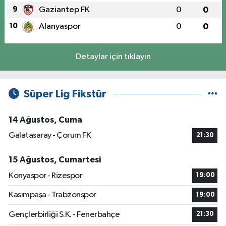
9
Gaziantep FK
0
0
10
Alanyaspor
0
0
Detaylar için tıklayın
Süper Lig Fikstür
14 Ağustos, Cuma
Galatasaray - Çorum FK
21:30
15 Ağustos, Cumartesi
Konyaspor - Rizespor
19:00
Kasımpaşa - Trabzonspor
19:00
Gençlerbirliği S.K. - Fenerbahçe
21:30