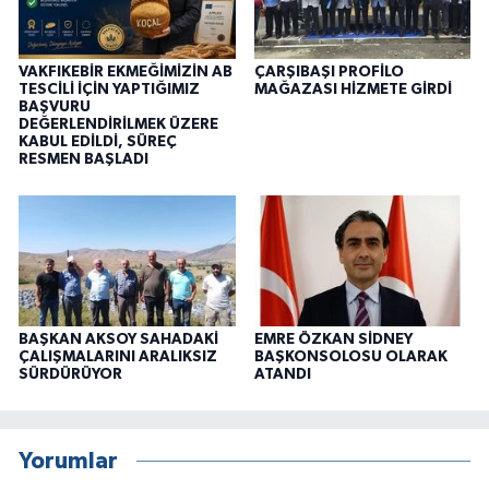
VAKFIKEBİR EKMEĞİMİZİN AB
ÇARŞIBAŞI PROFİLO
TESCİLİ İÇİN YAPTIĞIMIZ
MAĞAZASI HİZMETE GİRDİ
BAŞVURU
DEĞERLENDİRİLMEK ÜZERE
KABUL EDİLDİ, SÜREÇ
RESMEN BAŞLADI
BAŞKAN AKSOY SAHADAKİ
EMRE ÖZKAN SİDNEY
ÇALIŞMALARINI ARALIKSIZ
BAŞKONSOLOSU OLARAK
SÜRDÜRÜYOR
ATANDI
Yorumlar