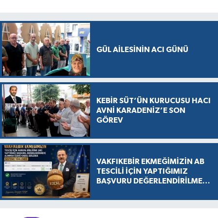
GÜL AİLESİNİN ACI GÜNÜ
KEBİR SÜT’ÜN KURUCUSU HACI
AVNİ KARADENİZ’E SON
GÖREV
VAKFIKEBİR EKMEĞİMİZİN AB
TESCİLİ İÇİN YAPTIĞIMIZ
BAŞVURU DEĞERLENDİRİLMEK
ÜZERE KABUL EDİLDİ, SÜREÇ
RESMEN BAŞLADI