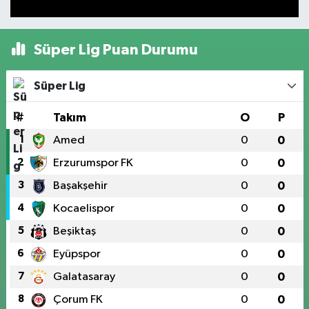
Süper Lig Puan Durumu
Süper Lig
#
Takım
O
P
1
Amed
0
0
2
Erzurumspor FK
0
0
3
Başakşehir
0
0
4
Kocaelispor
0
0
5
Beşiktaş
0
0
6
Eyüpspor
0
0
7
Galatasaray
0
0
8
Çorum FK
0
0