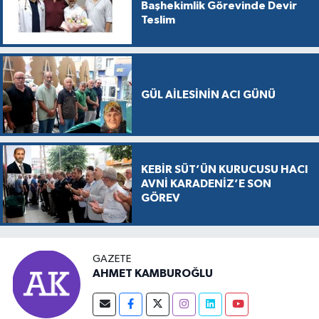
Başhekimlik Görevinde Devir
Teslim
GÜL AİLESİNİN ACI GÜNÜ
KEBİR SÜT’ÜN KURUCUSU HACI
AVNİ KARADENİZ’E SON
GÖREV
GAZETE
AHMET KAMBUROĞLU