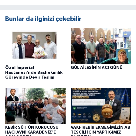
Bunlar da ilginizi çekebilir
Özel İmperial
GÜL AİLESİNİN ACI GÜNÜ
Hastanesi’nde Başhekimlik
Görevinde Devir Teslim
KEBİR SÜT’ÜN KURUCUSU
VAKFIKEBİR EKMEĞİMİZİN AB
HACI AVNİ KARADENİZ’E
TESCİLİ İÇİN YAPTIĞIMIZ