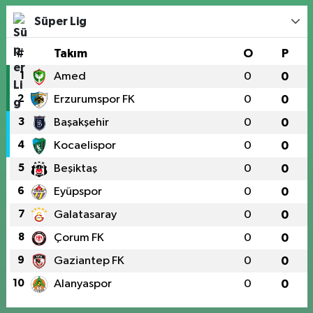
Süper Lig
#
Takım
O
P
1
Amed
0
0
2
Erzurumspor FK
0
0
3
Başakşehir
0
0
4
Kocaelispor
0
0
5
Beşiktaş
0
0
6
Eyüpspor
0
0
7
Galatasaray
0
0
8
Çorum FK
0
0
9
Gaziantep FK
0
0
10
Alanyaspor
0
0