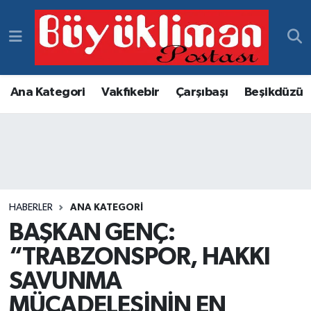
Vakfıkebir Hava Durumu
Vakfıkebir Trafik Yoğunluk Haritası
Ana Kategori
Vakfıkebir
Çarşıbaşı
Beşikdüzü
Süper Lig Puan Durumu ve Fikstür
Tüm Manşetler
Son Dakika Haberleri
HABERLER
ANA KATEGORI
BAŞKAN GENÇ:
Haber Arşivi
“TRABZONSPOR, HAKKI
SAVUNMA
MÜCADELESİNİN EN