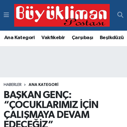
Vakfıkebir Hava Durumu
Vakfıkebir Trafik Yoğunluk Haritası
Ana Kategori
Vakfıkebir
Çarşıbaşı
Beşikdüzü
Süper Lig Puan Durumu ve Fikstür
Tüm Manşetler
Son Dakika Haberleri
HABERLER
ANA KATEGORI
BAŞKAN GENÇ:
Haber Arşivi
“ÇOCUKLARIMIZ İÇİN
ÇALIŞMAYA DEVAM
EDECEĞİZ”