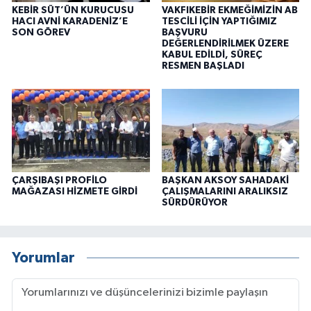
KEBİR SÜT’ÜN KURUCUSU
VAKFIKEBİR EKMEĞİMİZİN AB
HACI AVNİ KARADENİZ’E
TESCİLİ İÇİN YAPTIĞIMIZ
SON GÖREV
BAŞVURU
DEĞERLENDİRİLMEK ÜZERE
KABUL EDİLDİ, SÜREÇ
RESMEN BAŞLADI
ÇARŞIBAŞI PROFİLO
BAŞKAN AKSOY SAHADAKİ
MAĞAZASI HİZMETE GİRDİ
ÇALIŞMALARINI ARALIKSIZ
SÜRDÜRÜYOR
Yorumlar