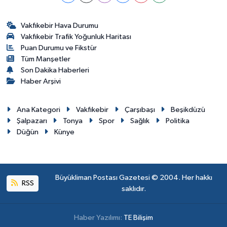
Vakfıkebir Hava Durumu
Vakfıkebir Trafik Yoğunluk Haritası
Puan Durumu ve Fikstür
Tüm Manşetler
Son Dakika Haberleri
Haber Arşivi
Ana Kategori
Vakfıkebir
Çarşıbaşı
Beşikdüzü
Şalpazarı
Tonya
Spor
Sağlık
Politika
Düğün
Künye
Büyükliman Postası Gazetesi © 2004. Her hakkı
RSS
saklıdır.
Haber Yazılımı:
TE Bilişim