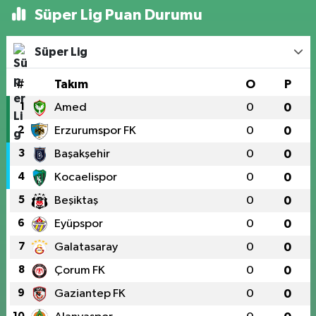
Süper Lig Puan Durumu
Süper Lig
#
Takım
O
P
1
Amed
0
0
2
Erzurumspor FK
0
0
3
Başakşehir
0
0
4
Kocaelispor
0
0
5
Beşiktaş
0
0
6
Eyüpspor
0
0
7
Galatasaray
0
0
8
Çorum FK
0
0
9
Gaziantep FK
0
0