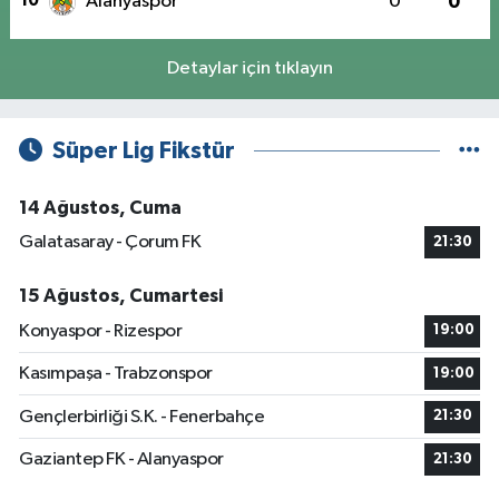
10
Alanyaspor
0
0
Detaylar için tıklayın
Süper Lig Fikstür
14 Ağustos, Cuma
Galatasaray - Çorum FK
21:30
15 Ağustos, Cumartesi
Konyaspor - Rizespor
19:00
Kasımpaşa - Trabzonspor
19:00
Gençlerbirliği S.K. - Fenerbahçe
21:30
Gaziantep FK - Alanyaspor
21:30