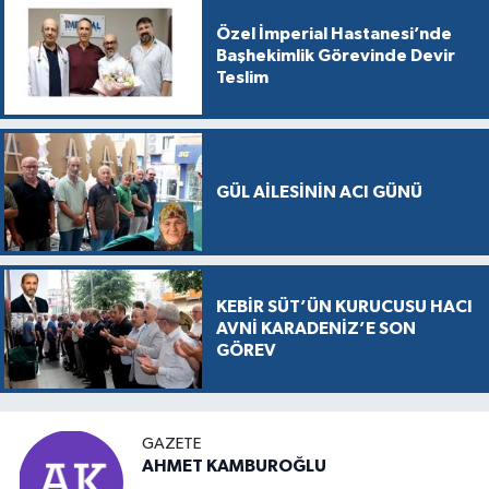
Özel İmperial Hastanesi’nde
Başhekimlik Görevinde Devir
Teslim
GÜL AİLESİNİN ACI GÜNÜ
KEBİR SÜT’ÜN KURUCUSU HACI
AVNİ KARADENİZ’E SON
GÖREV
GAZETE
AHMET KAMBUROĞLU