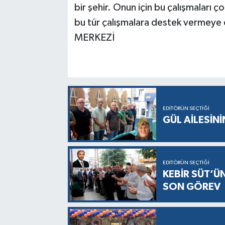
bir şehir. Onun için bu çalışmaları 
bu tür çalışmalara destek vermeye 
MERKEZİ
EDITÖRÜN SEÇTIĞI
GÜL AİLESİNİ
EDITÖRÜN SEÇTIĞI
KEBİR SÜT’Ü
SON GÖREV