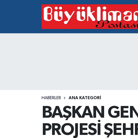
Vakfıkebir Hava Durumu
Vakfıkebir Trafik Yoğunluk Haritası
Süper Lig Puan Durumu ve Fikstür
Tüm Manşetler
Son Dakika Haberleri
HABERLER
ANA KATEGORI
Haber Arşivi
BAŞKAN GEN
PROJESİ ŞE