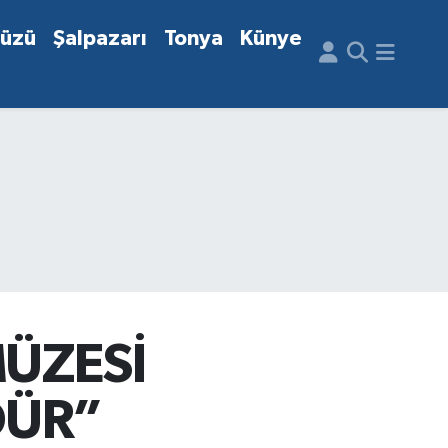
düzü
Şalpazarı
Tonya
Künye
ÜZESİ
DÜR”