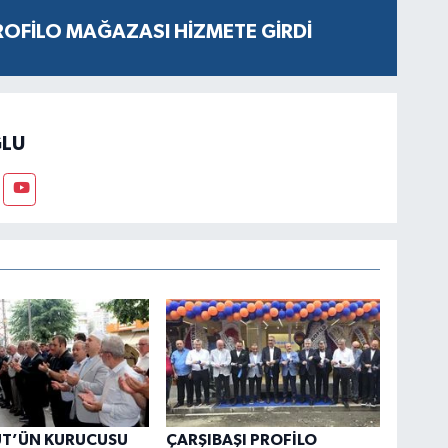
ROFİLO MAĞAZASI HİZMETE GİRDİ
LU
ÜT’ÜN KURUCUSU
ÇARŞIBAŞI PROFİLO