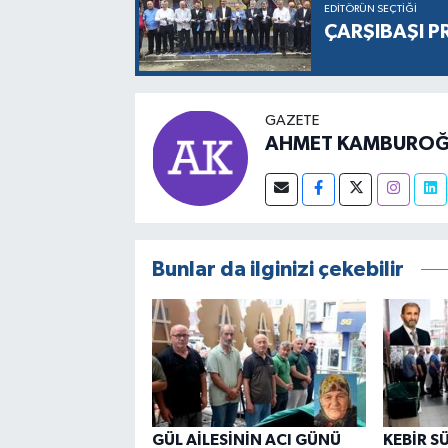
EDITÖRÜN SEÇTIĞI
ÇARŞIBAŞI P
GAZETE
AHMET KAMBUROĞ
Bunlar da ilginizi çekebilir
GÜL AİLESİNİN ACI GÜNÜ
KEBİR S