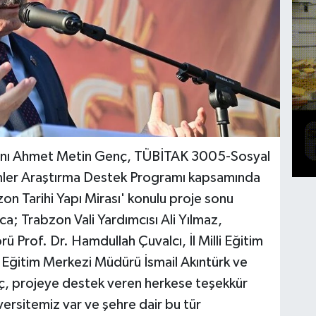
anı Ahmet Metin Genç, TÜBİTAK 3005-Sosyal
ümler Araştırma Destek Programı kapsamında
on Tarihi Yapı Mirası' konulu proje sonu
ca; Trabzon Vali Yardımcısı Ali Yılmaz,
ü Prof. Dr. Hamdullah Çuvalcı, İl Milli Eğitim
Eğitim Merkezi Müdürü İsmail Akıntürk ve
nç, projeye destek veren herkese teşekkür
versitemiz var ve şehre dair bu tür