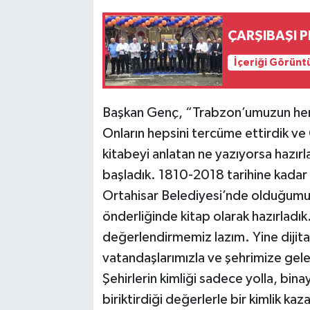
ÇARŞIBAŞI 
İçeriği Görünt
Başkan Genç, “Trabzon’umuzun her t
Onların hepsini tercüme ettirdik ve 
kitabeyi anlatan ne yazıyorsa hazır
başladık. 1810-2018 tarihine kadar b
Ortahisar Belediyesi’nde olduğum
önderliğinde kitap olarak hazırladık
değerlendirmemiz lazım. Yine dijital
vatandaşlarımızla ve şehrimize gele
Şehirlerin kimliği sadece yolla, binay
biriktirdiği değerlerle bir kimlik ka