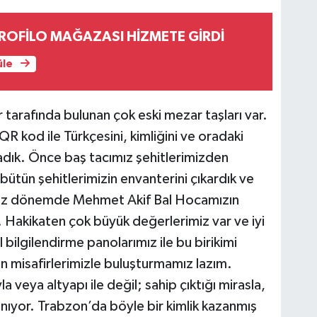
PROFİLO MAĞAZASI HİZMETE GİRDİ
üle
arafında bulunan çok eski mezar taşları var.
QR kod ile Türkçesini, kimliğini ve oradaki
ladık. Önce baş tacımız şehitlerimizden
ütün şehitlerimizin envanterini çıkardık ve
uz dönemde Mehmet Akif Bal Hocamızın
. Hakikaten çok büyük değerlerimiz var ve iyi
 bilgilendirme panolarımız ile bu birikimi
n misafirlerimizle buluşturmamız lazım.
la veya altyapı ile değil; sahip çıktığı mirasla,
zanıyor. Trabzon’da böyle bir kimlik kazanmış