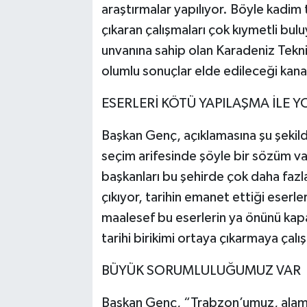
araştırmalar yapılıyor. Böyle kadim 
çıkaran çalışmaları çok kıymetli bul
unvanına sahip olan Karadeniz Tekn
olumlu sonuçlar elde edileceği kan
ESERLERİ KÖTÜ YAPILAŞMA İLE Y
Başkan Genç, açıklamasına şu şekilde
seçim arifesinde şöyle bir sözüm v
başkanları bu şehirde çok daha fazla
çıkıyor, tarihin emanet ettiği eserle
maalesef bu eserlerin ya önünü kapa
tarihi birikimi ortaya çıkarmaya çalı
BÜYÜK SORUMLULUĞUMUZ VAR
Başkan Genç, “Trabzon’umuz, alametif