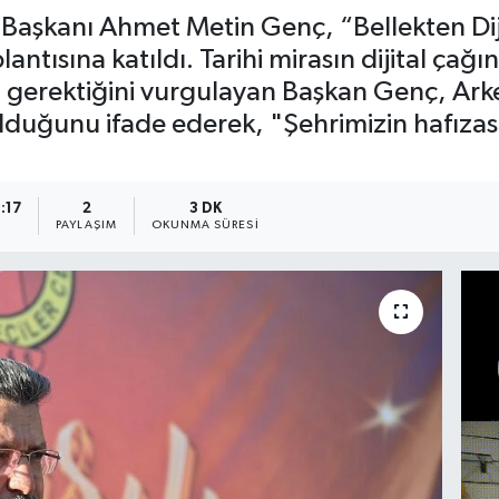
Başkanı Ahmet Metin Genç, “Bellekten Diji
lantısına katıldı. Tarihi mirasın dijital çağ
ı gerektiğini vurgulayan Başkan Genç, Ar
lduğunu ifade ederek, "Şehrimizin hafızasın
0:17
2
3 DK
PAYLAŞIM
OKUNMA SÜRESI