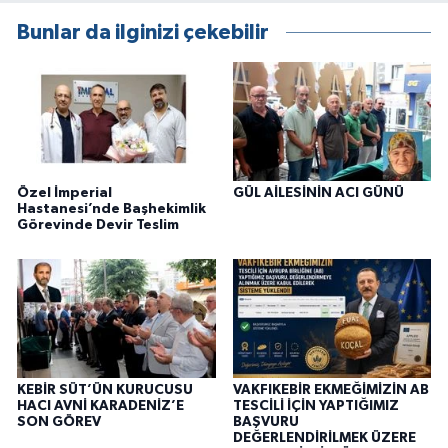
Bunlar da ilginizi çekebilir
Özel İmperial
GÜL AİLESİNİN ACI GÜNÜ
Hastanesi’nde Başhekimlik
Görevinde Devir Teslim
KEBİR SÜT’ÜN KURUCUSU
VAKFIKEBİR EKMEĞİMİZİN AB
HACI AVNİ KARADENİZ’E
TESCİLİ İÇİN YAPTIĞIMIZ
SON GÖREV
BAŞVURU
DEĞERLENDİRİLMEK ÜZERE