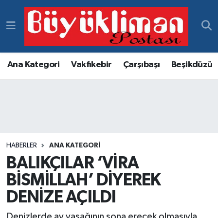
Vakfıkebir Hava Durumu
Vakfıkebir Trafik Yoğunluk Haritası
Ana Kategori
Vakfıkebir
Çarşıbaşı
Beşikdüzü
Süper Lig Puan Durumu ve Fikstür
Tüm Manşetler
Son Dakika Haberleri
HABERLER
ANA KATEGORI
BALIKÇILAR ‘VİRA
Haber Arşivi
BİSMİLLAH’ DİYEREK
DENİZE AÇILDI
Denizlerde av yasağının sona erecek olmasıyla