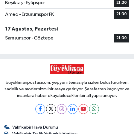
Beşiktaş - Eyüpspor
21:30
Amed - Erzurumspor FK
21:30
17 Ağustos, Pazartesi
Samsunspor - Göztepe
21:30
buyuklimanpostasicom, yepyeni temasıyla sizleri buluştururken,
sadelik ve modernizmi bir araya getiriyor. Şatafattan kaçınıyor ve
insanlara haber okuyabilecekleri bir altyapı sunuyor.
Vakfıkebir Hava Durumu
Vakfıkebir Trafik Yoğunluk Haritası