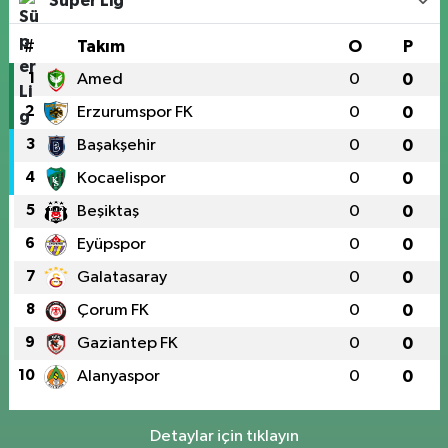
Süper Lig
#
Takım
O
P
1
Amed
0
0
2
Erzurumspor FK
0
0
3
Başakşehir
0
0
4
Kocaelispor
0
0
5
Beşiktaş
0
0
6
Eyüpspor
0
0
7
Galatasaray
0
0
8
Çorum FK
0
0
9
Gaziantep FK
0
0
10
Alanyaspor
0
0
Detaylar için tıklayın