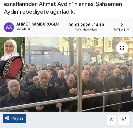
esnaflarından Ahmet Aydın’ın annesi Şahsemen
Aydın’ı ebediyete uğurladık.
AHMET KAMBUROĞLU
08.01.2026 - 14:10
2
GAZETE
YAYINLANMA
PAYLAŞIM
Paylaş
-
+
A
A