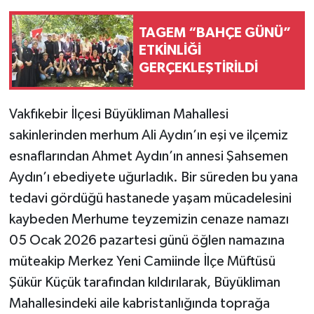
TAGEM “BAHÇE GÜNÜ”
ETKİNLİĞİ
GERÇEKLEŞTİRİLDİ
Vakfıkebir İlçesi Büyükliman Mahallesi
sakinlerinden merhum Ali Aydın’ın eşi ve ilçemiz
esnaflarından Ahmet Aydın’ın annesi Şahsemen
Aydın’ı ebediyete uğurladık. Bir süreden bu yana
tedavi gördüğü hastanede yaşam mücadelesini
kaybeden Merhume teyzemizin cenaze namazı
05 Ocak 2026 pazartesi günü öğlen namazına
müteakip Merkez Yeni Camiinde İlçe Müftüsü
Şükür Küçük tarafından kıldırılarak, Büyükliman
Mahallesindeki aile kabristanlığında toprağa