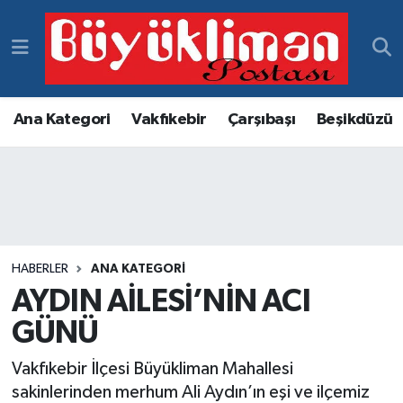
Vakfıkebir Hava Durumu
Vakfıkebir Trafik Yoğunluk Haritası
Ana Kategori
Vakfıkebir
Çarşıbaşı
Beşikdüzü
Süper Lig Puan Durumu ve Fikstür
Tüm Manşetler
Son Dakika Haberleri
HABERLER
ANA KATEGORI
AYDIN AİLESİ’NİN ACI
Haber Arşivi
GÜNÜ
Vakfıkebir İlçesi Büyükliman Mahallesi
sakinlerinden merhum Ali Aydın’ın eşi ve ilçemiz