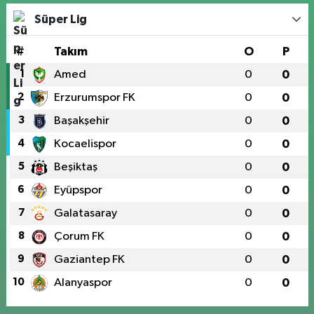
Süper Lig
#
Takım
O
P
1
Amed
0
0
2
Erzurumspor FK
0
0
3
Başakşehir
0
0
4
Kocaelispor
0
0
5
Beşiktaş
0
0
6
Eyüpspor
0
0
7
Galatasaray
0
0
8
Çorum FK
0
0
9
Gaziantep FK
0
0
10
Alanyaspor
0
0