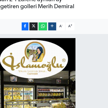
i getiren golleri Merih Demiral
-
+
A
A