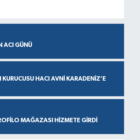
N ACI GÜNÜ
N KURUCUSU HACI AVNİ KARADENİZ’E
ROFİLO MAĞAZASI HİZMETE GİRDİ