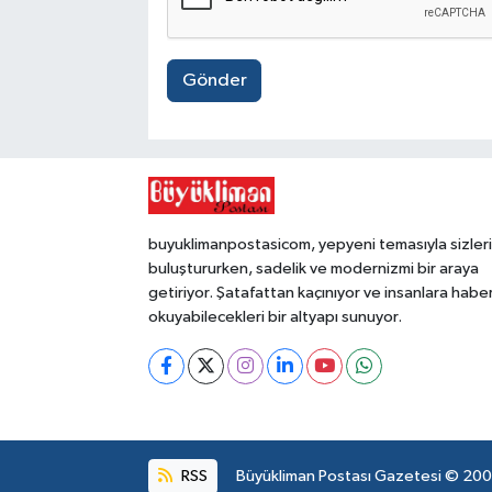
Gönder
buyuklimanpostasicom, yepyeni temasıyla sizleri
buluştururken, sadelik ve modernizmi bir araya
getiriyor. Şatafattan kaçınıyor ve insanlara habe
okuyabilecekleri bir altyapı sunuyor.
RSS
Büyükliman Postası Gazetesi © 2004.