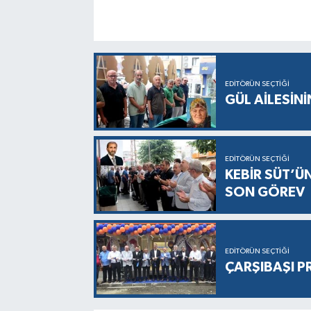
EDITÖRÜN SEÇTIĞI
GÜL AİLESİNİ
EDITÖRÜN SEÇTIĞI
KEBİR SÜT’Ü
SON GÖREV
EDITÖRÜN SEÇTIĞI
ÇARŞIBAŞI P