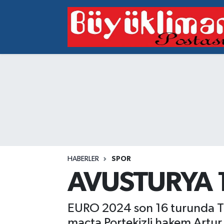
Vakfıkebir Hava Durumu
Vakfıkebir Trafik Yoğunluk Haritası
Süper Lig Puan Durumu ve Fikstür
Tüm Manşetler
Son Dakika Haberleri
HABERLER
SPOR
Haber Arşivi
AVUSTURYA 
EURO 2024 son 16 turunda Tür
maçta Portekizli hakem Artur 