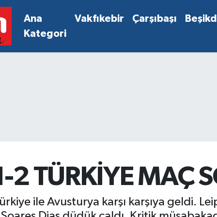
Ana
Vakfıkebir
Çarşıbaşı
Beşik
Kategori
1-2 TÜRKİYE MAÇ
kiye ile Avusturya karşı karşıya geldi. 
Soares Dias düdük çaldı. Kritik müsabakada