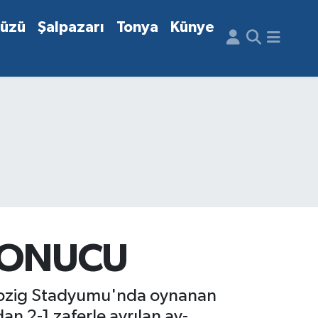
düzü
Şalpazarı
Tonya
Künye
 SONUCU
Leipzig Stadyumu'nda oynanan
n 2-1 zaferle ayrılan ay-