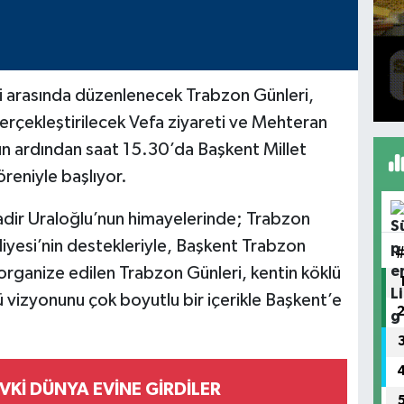
i arasında düzenlenecek Trabzon Günleri,
erçekleştirilecek Vefa ziyareti ve Mehteran
ün ardından saat 15.30’da Başkent Millet
öreniyle başlıyor.
adir Uraloğlu’nun himayelerinde; Trabzon
diyesi’nin destekleriyle, Başkent Trabzon
rganize edilen Trabzon Günleri, kentin köklü
çlü vizyonunu çok boyutlu bir içerikle Başkent’e
EVKİ DÜNYA EVİNE GİRDİLER