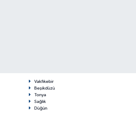
Vakfıkebir
Beşikdüzü
Tonya
Sağlık
Düğün