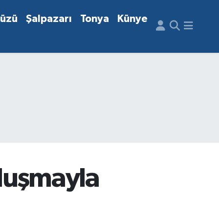
düzü
Şalpazarı
Tonya
Künye
uluşmayla