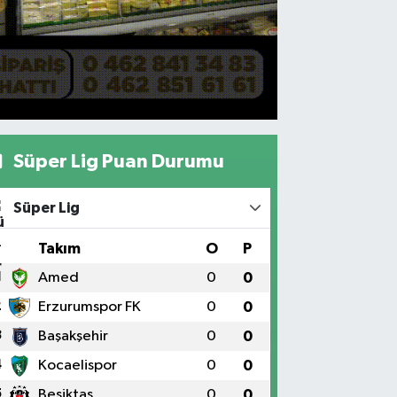
Süper Lig Puan Durumu
Süper Lig
#
Takım
O
P
1
Amed
0
0
2
Erzurumspor FK
0
0
3
Başakşehir
0
0
4
Kocaelispor
0
0
5
Beşiktaş
0
0