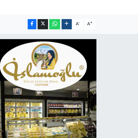
-
+
A
A