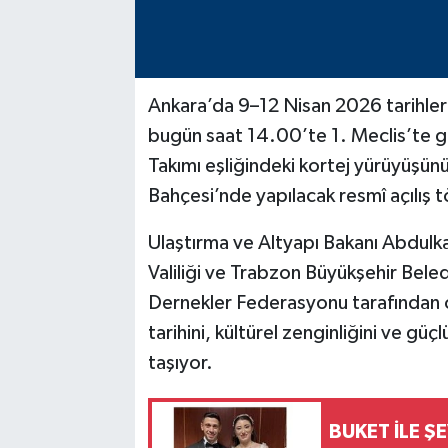
Ankara’da 9–12 Nisan 2026 tarihler
bugün saat 14.00’te 1. Meclis’te g
Takımı eşliğindeki kortej yürüyüşün
Bahçesi’nde yapılacak resmî açılış t
Ulaştırma ve Altyapı Bakanı Abdulk
Valiliği ve Trabzon Büyükşehir Bele
Dernekler Federasyonu tarafından o
tarihini, kültürel zenginliğini ve gü
taşıyor.
BUKET İLE Ş