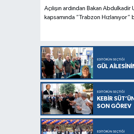
Açılışın ardından Bakan Abdulkadir
kapsamında “Trabzon Hızlanıyor” baş
EDITÖRÜN SEÇTIĞI
GÜL AİLESİNİ
EDITÖRÜN SEÇTIĞI
KEBİR SÜT’Ü
SON GÖREV
EDITÖRÜN SEÇTIĞI