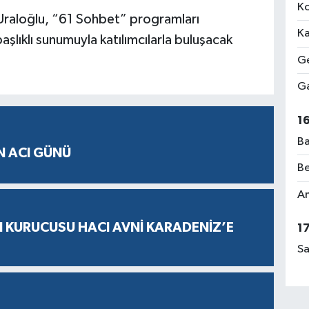
Ko
 Uraloğlu, “61 Sohbet” programları
Ka
lıklı sunumuyla katılımcılarla buluşacak
Ge
Ga
1
Ba
N ACI GÜNÜ
Be
Am
N KURUCUSU HACI AVNİ KARADENİZ’E
1
Sa