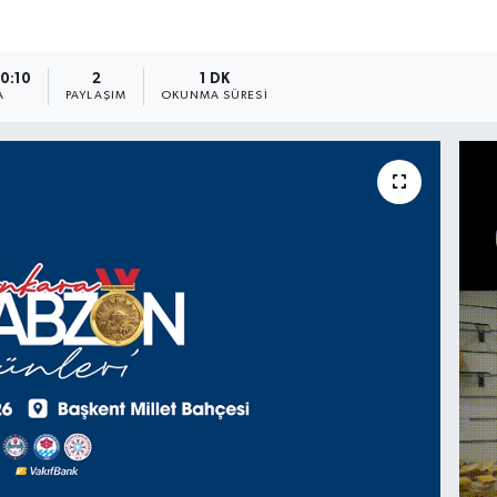
10:10
2
1 DK
A
PAYLAŞIM
OKUNMA SÜRESI