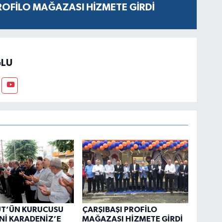
ROFİLO MAĞAZASI HİZMETE GİRDİ
LU
ÜT’ÜN KURUCUSU
ÇARŞIBAŞI PROFİLO
Nİ KARADENİZ’E
MAĞAZASI HİZMETE GİRDİ