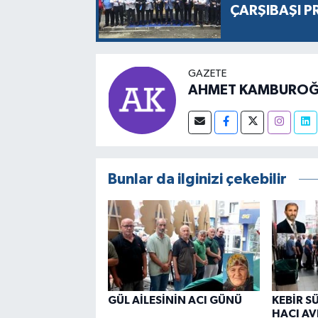
ÇARŞIBAŞI P
GAZETE
AHMET KAMBUROĞ
Bunlar da ilginizi çekebilir
GÜL AİLESİNİN ACI GÜNÜ
KEBİR S
HACI AV