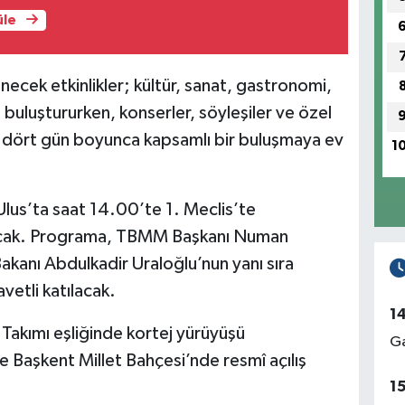
üle
ecek etkinlikler; kültür, sanat, gastronomi,
a buluştururken, konserler, söyleşiler ve özel
e dört gün boyunca kapsamlı bir buluşmaya ev
1
Ulus’ta saat 14.00’te 1. Meclis’te
olacak. Programa, TBMM Başkanı Numan
akanı Abdulkadir Uraloğlu’nun yanı sıra
etli katılacak.
1
Takımı eşliğinde kortej yürüyüşü
Ga
e Başkent Millet Bahçesi’nde resmî açılış
1