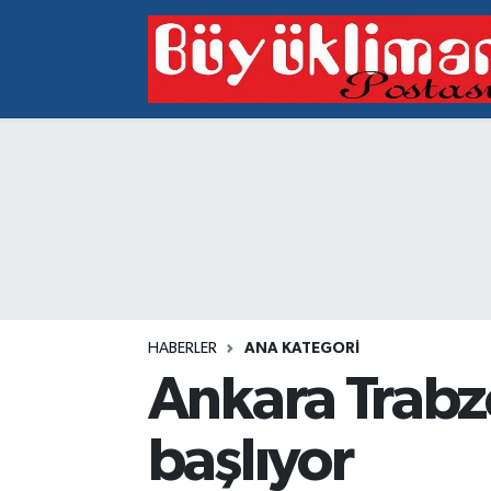
Vakfıkebir Hava Durumu
Vakfıkebir Trafik Yoğunluk Haritası
Süper Lig Puan Durumu ve Fikstür
Tüm Manşetler
Son Dakika Haberleri
HABERLER
ANA KATEGORI
Haber Arşivi
Ankara Trabz
başlıyor