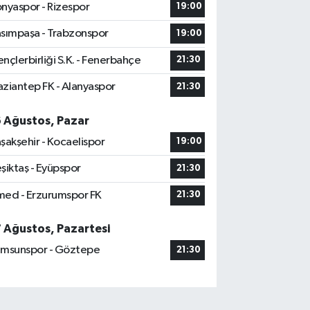
nyaspor - Rizespor
19:00
sımpaşa - Trabzonspor
19:00
nçlerbirliği S.K. - Fenerbahçe
21:30
ziantep FK - Alanyaspor
21:30
6 Ağustos, Pazar
şakşehir - Kocaelispor
19:00
şiktaş - Eyüpspor
21:30
ed - Erzurumspor FK
21:30
7 Ağustos, Pazartesi
msunspor - Göztepe
21:30