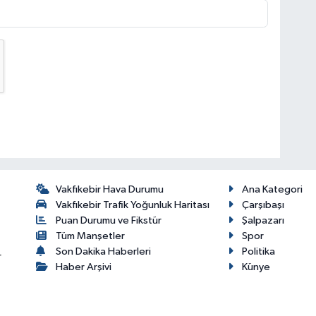
Vakfıkebir Hava Durumu
Ana Kategori
Vakfıkebir Trafik Yoğunluk Haritası
Çarşıbaşı
Puan Durumu ve Fikstür
Şalpazarı
Tüm Manşetler
Spor
Son Dakika Haberleri
Politika
r
Haber Arşivi
Künye