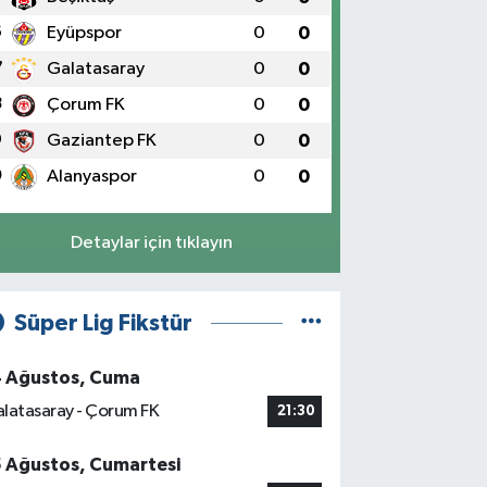
6
Eyüpspor
0
0
7
Galatasaray
0
0
8
Çorum FK
0
0
9
Gaziantep FK
0
0
0
Alanyaspor
0
0
Detaylar için tıklayın
Süper Lig Fikstür
4 Ağustos, Cuma
latasaray - Çorum FK
21:30
5 Ağustos, Cumartesi