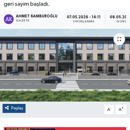
geri sayım başladı.
AHMET KAMBUROĞLU
07.05.2026 - 14:11
08.05.202
GAZETE
YAYINLANMA
GÜNCE
Paylaş
-
+
A
A