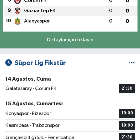
8
Çorum FK
0
0
9
Gaziantep FK
0
0
10
Alanyaspor
0
0
Detaylar için tıklayın
Süper Lig Fikstür
14 Ağustos, Cuma
Galatasaray - Çorum FK
21:30
15 Ağustos, Cumartesi
Konyaspor - Rizespor
19:00
Kasımpaşa - Trabzonspor
19:00
Gençlerbirliği S.K. - Fenerbahçe
21:30