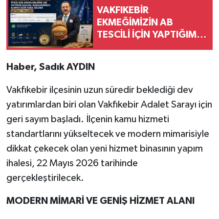
VAKFIKEBİR
EKMEĞİMİZİN AB
TESCİLİ İÇİN YAPTIĞIMIZ
BAŞVURU
DEĞERLENDİRİLMEK
Haber, Sadık AYDIN
ÜZERE KABUL EDİLDİ,
SÜREÇ RESMEN
Vakfıkebir ilçesinin uzun süredir beklediği dev
BAŞLADI
yatırımlardan biri olan Vakfıkebir Adalet Sarayı için
geri sayım başladı. İlçenin kamu hizmeti
standartlarını yükseltecek ve modern mimarisiyle
dikkat çekecek olan yeni hizmet binasının yapım
ihalesi, 22 Mayıs 2026 tarihinde
gerçekleştirilecek.
MODERN MİMARİ VE GENİŞ HİZMET ALANI