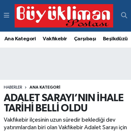
Vakfıkebir Hava Durumu
Vakfıkebir Trafik Yoğunluk Haritası
Ana Kategori
Vakfıkebir
Çarşıbaşı
Beşikdüzü
Süper Lig Puan Durumu ve Fikstür
Tüm Manşetler
Son Dakika Haberleri
HABERLER
ANA KATEGORI
ADALET SARAYI’NIN İHALE
Haber Arşivi
TARİHİ BELLİ OLDU
Vakfıkebir ilçesinin uzun süredir beklediği dev
yatırımlardan biri olan Vakfıkebir Adalet Sarayı için