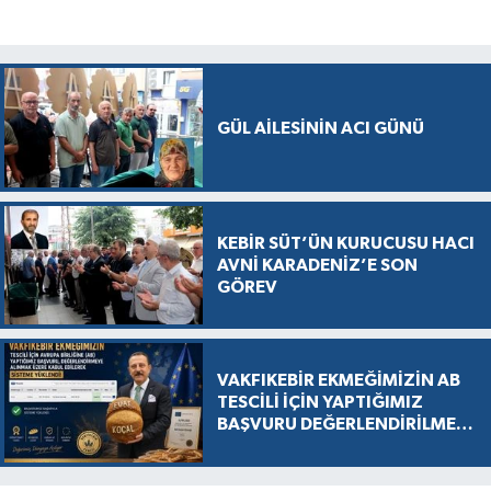
GÜL AİLESİNİN ACI GÜNÜ
KEBİR SÜT’ÜN KURUCUSU HACI
AVNİ KARADENİZ’E SON
GÖREV
VAKFIKEBİR EKMEĞİMİZİN AB
TESCİLİ İÇİN YAPTIĞIMIZ
BAŞVURU DEĞERLENDİRİLMEK
ÜZERE KABUL EDİLDİ, SÜREÇ
RESMEN BAŞLADI