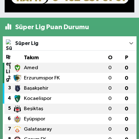
Süper Lig Puan Durumu
Süper Lig
#
Takım
O
P
1
Amed
0
0
2
Erzurumspor FK
0
0
3
Başakşehir
0
0
4
Kocaelispor
0
0
5
Beşiktaş
0
0
6
Eyüpspor
0
0
7
Galatasaray
0
0