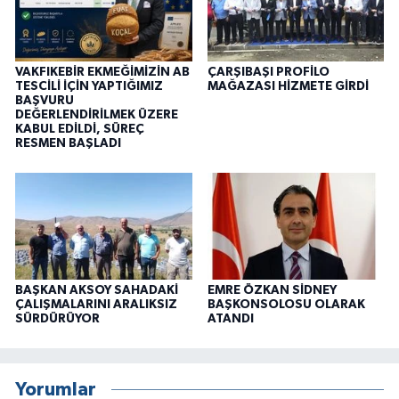
VAKFIKEBİR EKMEĞİMİZİN AB
ÇARŞIBAŞI PROFİLO
TESCİLİ İÇİN YAPTIĞIMIZ
MAĞAZASI HİZMETE GİRDİ
BAŞVURU
DEĞERLENDİRİLMEK ÜZERE
KABUL EDİLDİ, SÜREÇ
RESMEN BAŞLADI
BAŞKAN AKSOY SAHADAKİ
EMRE ÖZKAN SİDNEY
ÇALIŞMALARINI ARALIKSIZ
BAŞKONSOLOSU OLARAK
SÜRDÜRÜYOR
ATANDI
Yorumlar